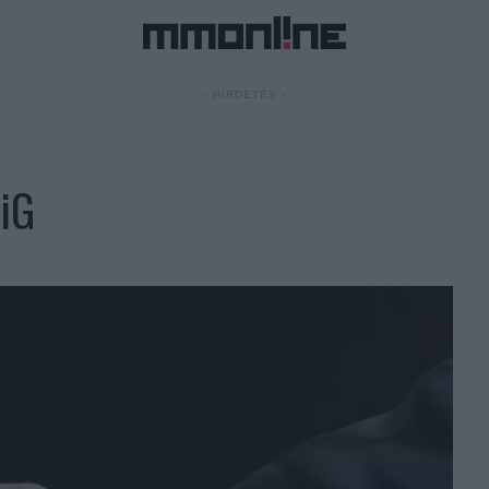
- HIRDETÉS -
4iG