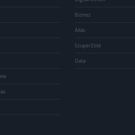
Biznisz
Állás
SzuperZöld
Data
ome
zás