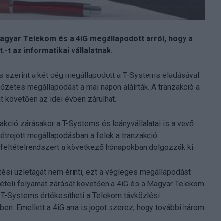
Magyar Telekom és a 4iG megállapodott arról, hogy a
-t az informatikai vállalatnak.
s szerint a két cég megállapodott a T-Systems eladásával
lőzetes megállapodást a mai napon aláírták. A tranzakció a
t követően az idei évben zárulhat.
akció zárásakor a T-Systems és leányvállalatai is a vevő
létrejött megállapodásban a felek a tranzakció
 feltételrendszert a következő hónapokban dolgozzák ki.
tési üzletágát nem érinti, ezt a végleges megállapodást
teli folyamat zárását követően a 4iG és a Magyar Telekom
 T-Systems értékesítheti a Telekom távközlési
en. Emellett a 4iG arra is jogot szerez, hogy további három