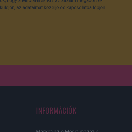
ok, hogy a MédiaHírek Kft. az általam megadott e-
üldjön, az adataimat kezelje és kapcsolatba lépjen
INFORMÁCIÓK
Marketing & Média magazin