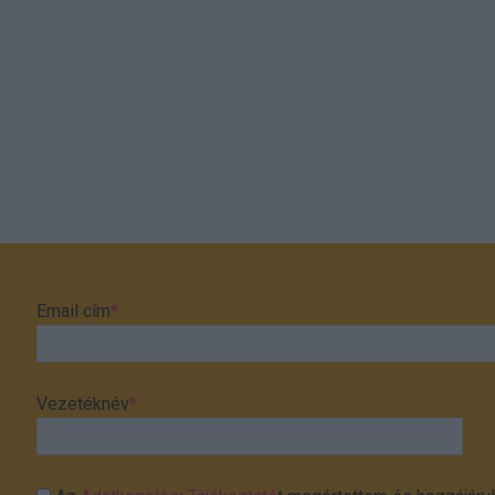
Email cím
*
Vezetéknév
*