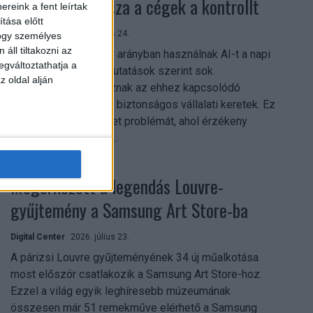
szerezhetik vissza a cégek a kontrollt
reink a fent leírtak
tása előtt
Digital Center
2026. július 24.
hogy személyes
áll tiltakozni az
A munkavállalók nagy arányban használnak AI-t a napi
egváltoztathatja a
munkában, ám friss kutatások szerint sok
z oldal alján
szervezetnél hiányoznak az ehhez kapcsolódó
világos irányelvek és biztonságos vállalati keretek. Ez
különösen ott jelenthet problémát, ahol érzékeny
üzleti információkkal...
Megérkezett a legendás Louvre-
gyűjtemény a Samsung Art Store-ba
Digital Center
2026. július 23.
A párizsi Louvre gyűjteményének 34 új műalkotása
most először csatlakozik a Samsung Art Store-hoz.
Ezzel a világ egyik leghíresebb múzeumának
összesen már 51 remekműve elérhető a Samsung