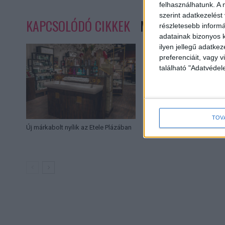
felhasználhatunk. A 
szerint adatkezelést
KAPCSOLÓDÓ CIKKEK
MORE FROM AUT
részletesebb informác
adatainak bizonyos k
ilyen jellegű adatke
preferenciáit, vagy v
található "Adatvéde
TOV
Új márkabolt nyílik az Etele Plázában
Boom a használt aut