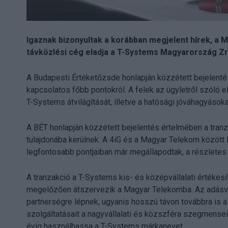
Igaznak bizonyultak a korábban megjelent hírek, a 
távközlési cég eladja a T-Systems Magyarország Zrt.
A Budapesti Értéketőzsde honlapján közzétett bejelenté
kapcsolatos főbb pontokról. A felek az ügyletről szóló e
T-Systems átvilágítását, illetve a hatósági jóváhagyásoka
A BÉT honlapján közzétett bejelentés értelmében a tranz
tulajdonába kerülnek. A 4iG és a Magyar Telekom között 
legfontosabb pontjaiban már megállapodtak, a részletes
A tranzakció a T-Systems kis- és középvállalati értékesí
megelőzően átszervezik a Magyar Telekomba. Az adásvé
partnerségre lépnek, ugyanis hosszú távon továbbra is a
szolgáltatásait a nagyvállalati és közszféra szegmenseib
évig használhassa a T-Systems márkanevet.