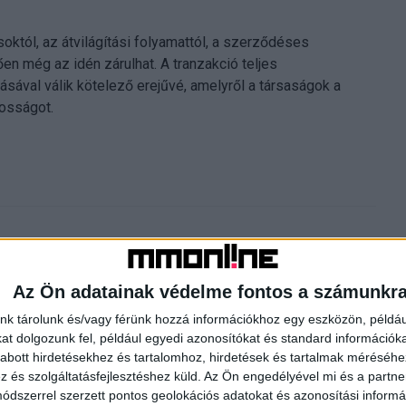
októl, az átvilágítási folyamattól, a szerződéses
ően még az idén zárulhat. A tranzakció teljes
ásával válik kötelező erejűvé, amelyről a társaságok a
nosságot.
Az Ön adatainak védelme fontos a számunkr
nk tárolunk és/vagy férünk hozzá információkhoz egy eszközön, példáu
t dolgozunk fel, például egyedi azonosítókat és standard információk
abott hirdetésekhez és tartalomhoz, hirdetések és tartalmak méréséhe
Következő cikk
és szolgáltatásfejlesztéshez küld.
Az Ön engedélyével mi és a partne
Média- és reklámpiaci nagyágyúk a számok tükrében
dszerrel szerzett pontos geolokációs adatokat és azonosítási informác