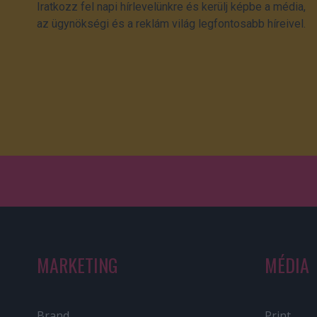
Iratkozz fel napi hírlevelünkre és kerülj képbe a média,
az ügynökségi és a reklám világ legfontosabb híreivel.
MARKETING
MÉDIA
Brand
Print