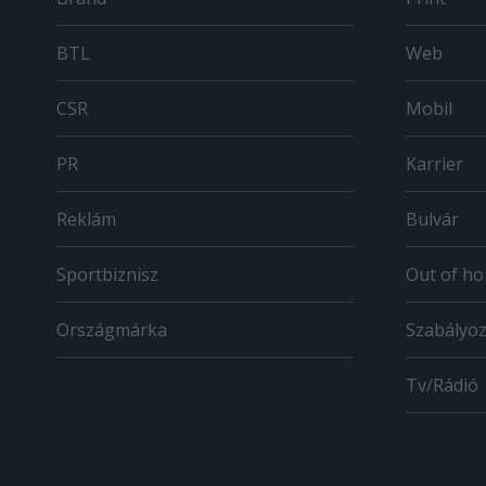
BTL
Web
CSR
Mobil
PR
Karrier
Reklám
Bulvár
Sportbiznisz
Out of h
Országmárka
Szabályo
Tv/Rádió