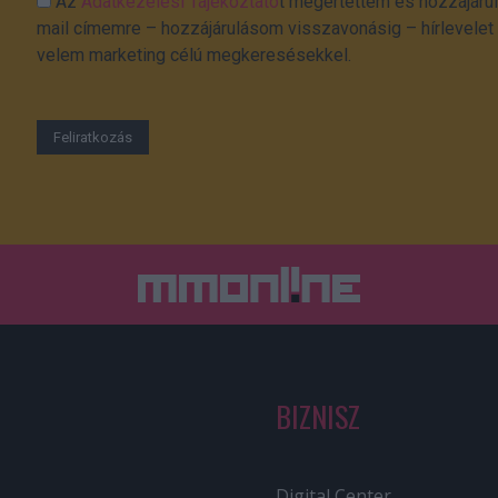
Az
Adatkezelési Tájékoztató
t megértettem és hozzájárul
mail címemre – hozzájárulásom visszavonásig – hírlevelet k
velem marketing célú megkeresésekkel.
BIZNISZ
Digital Center