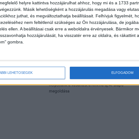
megfelelő helyre kattintva hozzájárulhat ahhoz, hogy mi és a 1733 partne
 végezzünk. Másik lehetőségként a hozzájárulás megadása vagy elutasí
HOR
iókhoz juthat, és megváltoztathatja beállításait.
Felhívjuk figyelmét, 
ezeléséhez nem feltétlenül szükséges az Ön hozzájárulása, de jogában 
zelés ellen. A beállításai csak erre a weboldalra érvényesek. Bármikor m
isszavonhatja hozzájárulását, ha visszatér erre az oldalra, és rákattint a
lem" gombra.
ÁBBI LEHETŐSÉGEK
ELFOGADOM
ók piacán
Akár egyetlen fotó alapján elvégzi
helyettünk a vásárlást a Kifli.hu új AI-alapú
megoldása