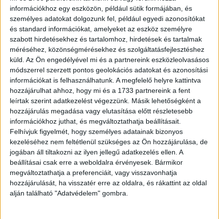
információkhoz egy eszközön, például sütik formájában, és
nézők még láthatják A renitens második évadának
személyes adatokat dolgozunk fel, például egyedi azonosítókat
epizódjaiban az RTL műsorán és az RTL+ Premium
és standard információkat, amelyeket az eszköz személyre
kínálatában, ám a színésznő a harmadik évad
szabott hirdetésekhez és tartalomhoz, hirdetések és tartalmak
elkészítésében már nem vesz részt. Kata távozik a
méréséhez, közönségmérésekhez és szolgáltatásfejlesztéshez
sorozatból, mert a produkció tervezett gyártási időszakát,
küld.
Az Ön engedélyével mi és a partnereink eszközleolvasásos
valamint ütemezését, mindkét fél elkötelezett igyekezete
módszerrel szerzett pontos geolokációs adatokat és azonosítási
információkat is felhasználhatunk. A megfelelő helyre kattintva
ellenére sem sikerült összeegyeztetni.
hozzájárulhat ahhoz, hogy mi és a 1733 partnereink a fent
leírtak szerint adatkezelést végezzünk. Másik lehetőségként a
hozzájárulás megadása vagy elutasítása előtt részletesebb
információkhoz juthat, és megváltoztathatja beállításait.
Gáspár Kata Somos Renáta karakterének
Felhívjuk figyelmét, hogy személyes adatainak bizonyos
megformálásával nagyban hozzájárult a sorozat
kezeléséhez nem feltétlenül szükséges az Ön hozzájárulása, de
jogában áll tiltakozni az ilyen jellegű adatkezelés ellen. A
kiemelkedő sikeréhez, amiért a Paprika Studios ezúton is
beállításai csak erre a weboldalra érvényesek. Bármikor
köszönetét fejezi ki.
megváltoztathatja a preferenciáit, vagy visszavonhatja
hozzájárulását, ha visszatér erre az oldalra, és rákattint az oldal
fotó: Böbi Molnár
alján található "Adatvédelem" gombra.