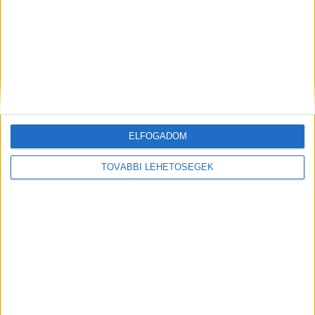
Indul a Hypewriter, 10 ezer euró a tét
Média
2024. május 28.
A Paprika Studios és az RTL Magyarország 2024-ben is
meghirdeti Kelet-Közép-Európa legnépszerűbb
nemzetközi televíziós sorozatötlet-pályázatát, a
ELFOGADOM
Hypewritert. A már hatodik alkalommal megvalósuló, idén
megújult...
TOVÁBBI LEHETŐSÉGEK