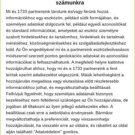
számunkra
KEGYETLEN – Magda...
Mi és 1733 partnereink tárolunk és/vagy férünk hozzá
információkhoz egy eszközön, például sütik formájában, és
személyes adatokat dolgozunk fel, például egyedi azonosítókat
és standard információkat, amelyeket az eszköz személyre
szabott hirdetésekhez és tartalomhoz, hirdetések és tartalmak
méréséhez, közönségmérésekhez és szolgáltatásfejlesztéshez
küld.
Az Ön engedélyével mi és a partnereink eszközleolvasásos
módszerrel szerzett pontos geolokációs adatokat és azonosítási
információkat is felhasználhatunk. A megfelelő helyre kattintva
hozzájárulhat ahhoz, hogy mi és a 1733 partnereink a fent
leírtak szerint adatkezelést végezzünk. Másik lehetőségként a
A Netflixnek gyárt filmet a Paprika Studios
hozzájárulás megadása vagy elutasítása előtt részletesebb
információkhoz juthat, és megváltoztathatja beállításait.
Média
2025. szeptember 2.
Felhívjuk figyelmét, hogy személyes adatainak bizonyos
A budapesti központú Paprika Studios varsói irodájának
kezeléséhez nem feltétlenül szükséges az Ön hozzájárulása, de
szakemberei készítik a Netflix számára azt az életrajzi
jogában áll tiltakozni az ilyen jellegű adatkezelés ellen. A
filmet, amely Jan Borysewicz, a legendás Lady Pank
beállításai csak erre a weboldalra érvényesek. Bármikor
zenekar...
megváltoztathatja a preferenciáit, vagy visszavonhatja
hozzájárulását, ha visszatér erre az oldalra, és rákattint az oldal
alján található "Adatvédelem" gombra.