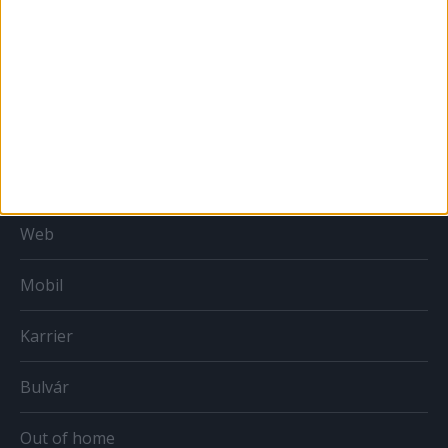
Országmárka
MÉDIA
Print
Web
Mobil
Karrier
Bulvár
Out of home