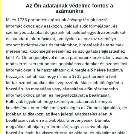
óriási, hiszen itt dől majd el, hogy ki nyeri a 10.000 eurós
Az Ön adatainak védelme fontos a
fődíjat és a lehetőséget, hogy pályaművéből a Paprika
számunkra
Studios gyártásában teljes értékű pilot készüljön, amely
Mi és 1733 partnereink tárolunk és/vagy férünk hozzá
az RTL Magyarország jóvoltából nagyközönség elé is
információkhoz egy eszközön, például sütik formájában, és
kerül.
személyes adatokat dolgozunk fel, például egyedi azonosítókat
és standard információkat, amelyeket az eszköz személyre
Az eddigi díjazottak
szabott hirdetésekhez és tartalomhoz, hirdetések és tartalmak
méréséhez, közönségmérésekhez és szolgáltatásfejlesztéshez
küld.
Az Ön engedélyével mi és a partnereink eszközleolvasásos
A 2018-as Hypewriter nyertes, A hentes című noir krimi
módszerrel szerzett pontos geolokációs adatokat és azonosítási
első epizódja már elkészült, és többek között Alföldi
információkat is felhasználhatunk. A megfelelő helyre kattintva
Róbert, Csuja Imre, Földes Eszter, valamint Hegyi Barbara
hozzájárulhat ahhoz, hogy mi és a 1733 partnereink a fent
szereplésével sikerrel mutatkozott be a nagyközönség
leírtak szerint adatkezelést végezzünk. Másik lehetőségként a
előtt az RTL Most+-on.
hozzájárulás megadása vagy elutasítása előtt részletesebb
információkhoz juthat, és megváltoztathatja beállításait.
Felhívjuk figyelmét, hogy személyes adatainak bizonyos
A 2019-ben első helyezett alkotás, a Golden Age az idei
kezeléséhez nem feltétlenül szükséges az Ön hozzájárulása, de
verseny kiírásával egyidőben lép megvalósítási fázisba: a
jogában áll tiltakozni az ilyen jellegű adatkezelés ellen. A
pilot epizódot átugorva a győztes ötlet alapján Ujj
beállításai csak erre a weboldalra érvényesek. Bármikor
Mészáros Károly rendezésében egyből egy teljes évad
megváltoztathatja a preferenciáit, vagy visszavonhatja
készül a Paprika Studios és az RTL Magyarország
hozzájárulását, ha visszatér erre az oldalra, és rákattint az oldal