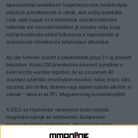
tapasztalattal rendelkező forgatókönyvírók mellett olyan
pályázók jelentkezését is várták, akik eddig leginkább
csak saját maguk és környezetük szórakoztatására
rukkoltak elő sorozatötletekkel. A verseny célja, hogy
műfaji korlátozás nélkül felkutassa a legeredetibb új
tévésorozat-ötleteket és tehetséges alkotóikat.
Az idei felhívás szerint a pályázatokat július 21-ig lehetett
beküldeni. Közel 250 jelentkezés érkezett zömében a
kelet-közép-európai régióból, de az összesen 40
országot számláló mezőnyben mexikói, indiai, brazil, iráni,
ausztrál, dél-afrikai, libanoni vagy éppen ruandai alkotók is
vannak – derül ki az RTL Magyarország közleményéből.
A 2023-as Hypewriter versenyzői közül nyolcan
meghívást kapnak az októberben, Budapesten
megrendezendő pitchfórumra, ahol angol nyelven,
nemzetközi zsűri előtt mutathatják be ötleteiket. A tét