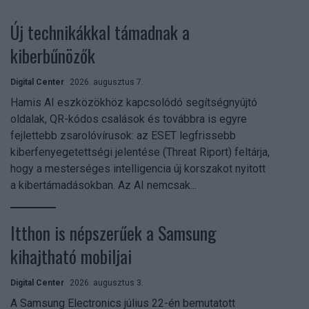
Új technikákkal támadnak a
kiberbűnözők
Digital Center
2026. augusztus 7.
Hamis AI eszközökhöz kapcsolódó segítségnyújtó
oldalak, QR-kódos csalások és továbbra is egyre
fejlettebb zsarolóvírusok: az ESET legfrissebb
kiberfenyegetettségi jelentése (Threat Riport) feltárja,
hogy a mesterséges intelligencia új korszakot nyitott
a kibertámadásokban. Az AI nemcsak...
Itthon is népszerűek a Samsung
kihajtható mobiljai
Digital Center
2026. augusztus 3.
A Samsung Electronics július 22-én bemutatott