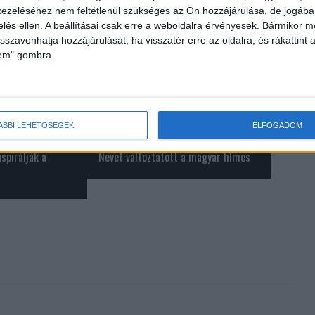
ezeléséhez nem feltétlenül szükséges az Ön hozzájárulása, de jogában 
zelés ellen. A beállításai csak erre a weboldalra érvényesek. Bármikor m
isszavonhatja hozzájárulását, ha visszatér erre az oldalra, és rákattint a
lem" gombra.
ÁBBI LEHETŐSÉGEK
ELFOGADOM
spirálják a
Nevet változtatott a magyar filmes