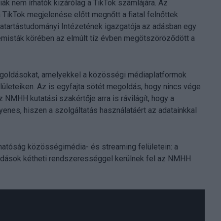
k nem írhatók kizárólag a TikTok számlájára. Az
TikTok megjelenése előtt megnőtt a fiatal felnőttek
atartástudományi Intézetének igazgatója az adásban egy
temisták körében az elmúlt tíz évben megötszöröződött a
egoldásokat, amelyekkel a közösségi médiaplatformok
elületeiken. Az is egyfajta sötét megoldás, hogy nincs vége
NMHH kutatási szakértője arra is rávilágít, hogy a
enes, hiszen a szolgáltatás használatáért az adatainkkal
tóság közösségimédia- és streaming felületein: a
adások kétheti rendszerességgel kerülnek fel az NMHH