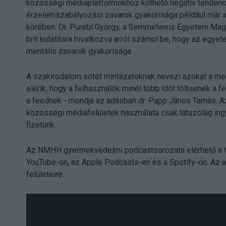
közösségi médiaplatformokhoz köthető negatív tendenciá
érzelemszabályozási zavarok gyakorisága például már a 
körében. Dr. Purebl György, a Semmelweis Egyetem Mag
brit kutatásra hivatkozva arról számol be, hogy az egye
mentális zavarok gyakorisága.
A szakirodalom sötét mintázatoknak nevezi azokat a m
elérik, hogy a felhasználók minél több időt töltsenek a f
a feednek - mondja az adásban dr. Papp János Tamás. Az 
közösségi médiafelületek használata csak látszólag ingy
fizetünk.
Az NMHH gyermekvédelmi podcastsorozata elérhető a ha
YouTube-on, az Apple Podcasts-en és a Spotify-on. Az 
felületeire.