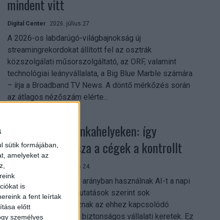
mindent vitt
Digital Center
2026. július 27.
A 2026-os labdarúgó-világbajnokság új
streamingrekordokat állított fel az osztrák
közszolgálati műsorszolgáltató, az ORF, valamint
technológiai leányvállalata, a Big Blue Marble számára
– írja a Broadband TV News. A döntő mérkőzés során
az átlagos nézőszám elérte...
Shadow AI a munkahelyeken: így
a
szerezhetik vissza a cégek a kontrollt
l sütik formájában,
at, amelyeket az
z,
Digital Center
2026. július 24.
reink
A munkavállalók nagy arányban használnak AI-t a napi
iókat is
munkában, ám friss kutatások szerint sok
reink a fent leírtak
szervezetnél hiányoznak az ehhez kapcsolódó
tása előtt
világos irányelvek és biztonságos vállalati keretek. Ez
hogy személyes