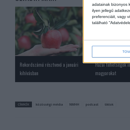
adatainak bizonyos k
ilyen jellegű adatke
preferenciáit, vagy v
található "Adatvéde
TOV
Rekordszámú résztvevő a januári
Hazai tehetségek in
kihívásban
magyarokat
CÍMKÉK
közösségi média
NMHH
podcast
tiktok