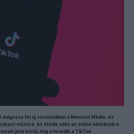
 dolgozza fel új sorozatában a Nemzeti Média- és
odcast-műsora. Az ötödik adás az online kihívásokra
tusait járja körül, míg a hetedik a TikTok