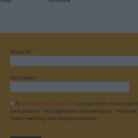
s barát
sorozataival
Email cím
*
Vezetéknév
*
Az
Adatkezelési Tájékoztató
t megértettem és hozzájárul
mail címemre – hozzájárulásom visszavonásig – hírlevelet k
velem marketing célú megkeresésekkel.