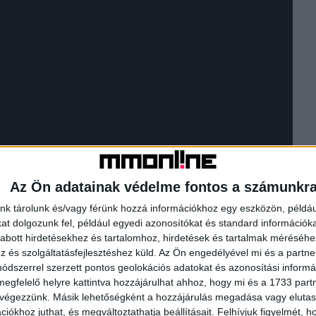
Az Ön adatainak védelme fontos a számunkr
nk tárolunk és/vagy férünk hozzá információkhoz egy eszközön, példáu
t dolgozunk fel, például egyedi azonosítókat és standard információk
abott hirdetésekhez és tartalomhoz, hirdetések és tartalmak méréséhe
és szolgáltatásfejlesztéshez küld.
Az Ön engedélyével mi és a partne
dszerrel szerzett pontos geolokációs adatokat és azonosítási informác
megfelelő helyre kattintva hozzájárulhat ahhoz, hogy mi és a 1733 partne
 végezzünk. Másik lehetőségként a hozzájárulás megadása vagy elutasí
iókhoz juthat, és megváltoztathatja beállításait.
Felhívjuk figyelmét, 