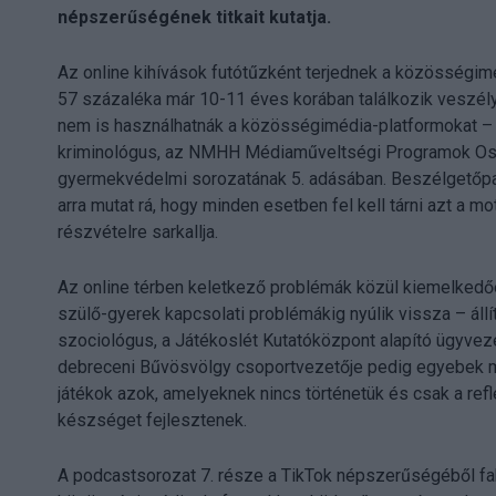
népszerűségének titkait kutatja.
Az online kihívások futótűzként terjednek a közösségim
57 százaléka már 10-11 éves korában találkozik veszély
nem is használhatnák a közösségimédia-platformokat – hí
kriminológus, az NMHH Médiaműveltségi Programok Os
gyermekvédelmi sorozatának 5. adásában. Beszélgetőpa
arra mutat rá, hogy minden esetben fel kell tárni azt a m
részvételre sarkallja.
Az online térben keletkező problémák közül kiemelkedő
szülő-gyerek kapcsolati problémákig nyúlik vissza – állí
szociológus, a Játékoslét Kutatóközpont alapító ügyvez
debreceni Bűvösvölgy csoportvezetője pedig egyebek mel
játékok azok, amelyeknek nincs történetük és csak a ref
készséget fejlesztenek.
A podcastsorozat 7. része a TikTok népszerűségéből fa