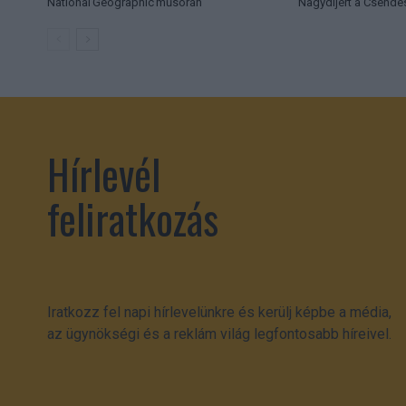
National Geographic műsorán
Nagydíjért a Csende
Hírlevél
feliratkozás
Iratkozz fel napi hírlevelünkre és kerülj képbe a média,
az ügynökségi és a reklám világ legfontosabb híreivel.