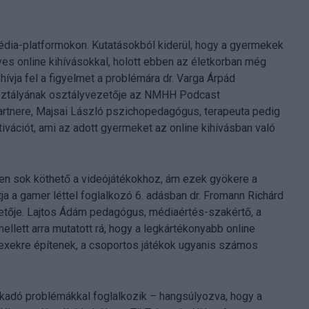
édia-platformokon. Kutatásokból kiderül, hogy a gyermekek
es online kihívásokkal, holott ebben az életkorban még
vja fel a figyelmet a problémára dr. Varga Árpád
ztályának osztályvezetője az NMHH Podcast
rtnere, Majsai László pszichopedagógus, terapeuta pedig
otivációt, ami az adott gyermeket az online kihívásban való
en sok köthető a videójátékokhoz, ám ezek gyökere a
tja a gamer léttel foglalkozó 6. adásban dr. Fromann Richárd
etője. Lajtos Ádám pedagógus, médiaértés-szakértő, a
lett arra mutatott rá, hogy a legkártékonyabb online
lexekre építenek, a csoportos játékok ugyanis számos
kadó problémákkal foglalkozik – hangsúlyozva, hogy a