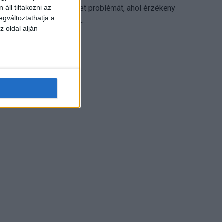
különösen ott jelenthet problémát, ahol érzékeny
áll tiltakozni az
egváltoztathatja a
üzleti információkkal...
z oldal alján