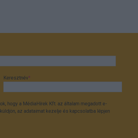
Keresztnév
*
ok, hogy a MédiaHírek Kft. az általam megadott e-
üldjön, az adataimat kezelje és kapcsolatba lépjen