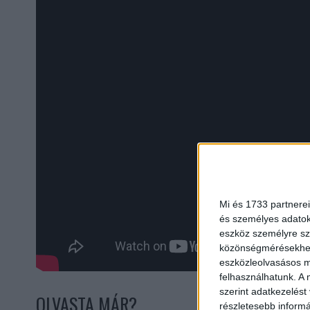
Mi és 1733 partnerei
és személyes adatoka
eszköz személyre sz
közönségmérésekhez 
eszközleolvasásos mó
felhasználhatunk. A 
szerint adatkezelést
OLVASTA MÁR?
részletesebb informác