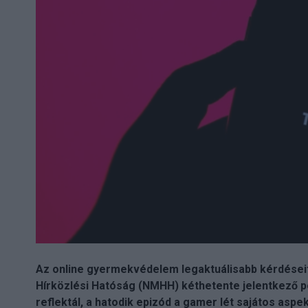
Az online gyermekvédelem legaktuálisabb kérdéseit
Hírközlési Hatóság (NMHH) kéthetente jelentkező p
reflektál, a hatodik epizód a gamer lét sajátos aspek