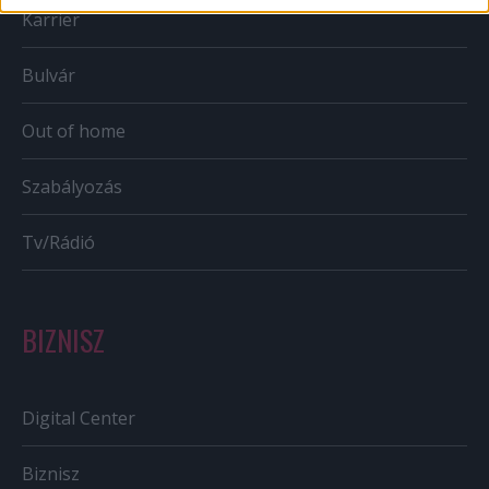
Karrier
Bulvár
Out of home
Szabályozás
Tv/Rádió
BIZNISZ
Digital Center
Biznisz