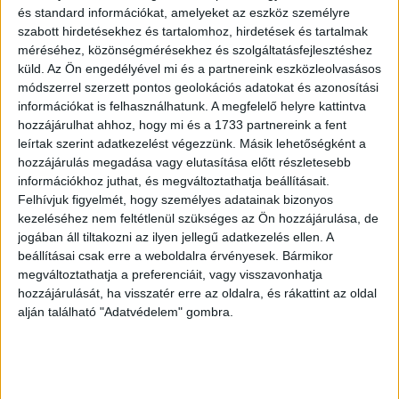
és standard információkat, amelyeket az eszköz személyre
aktív marketingtevékenységünkkel kívánjuk tovább építeni
szabott hirdetésekhez és tartalomhoz, hirdetések és tartalmak
a Hankook prémium hazai és európai márkaimázsát” –
méréséhez, közönségmérésekhez és szolgáltatásfejlesztéshez
mondta el Dongchul Kwon, a Hankook Tire Budapest Kft.
küld.
Az Ön engedélyével mi és a partnereink eszközleolvasásos
frissen kivezett ügyvezető igazgatója.
módszerrel szerzett pontos geolokációs adatokat és azonosítási
információkat is felhasználhatunk. A megfelelő helyre kattintva
hozzájárulhat ahhoz, hogy mi és a 1733 partnereink a fent
OLVASTA MÁR?
leírtak szerint adatkezelést végezzünk. Másik lehetőségként a
hozzájárulás megadása vagy elutasítása előtt részletesebb
információkhoz juthat, és megváltoztathatja beállításait.
Felhívjuk figyelmét, hogy személyes adatainak bizonyos
kezeléséhez nem feltétlenül szükséges az Ön hozzájárulása, de
jogában áll tiltakozni az ilyen jellegű adatkezelés ellen. A
beállításai csak erre a weboldalra érvényesek. Bármikor
megváltoztathatja a preferenciáit, vagy visszavonhatja
hozzájárulását, ha visszatér erre az oldalra, és rákattint az oldal
alján található "Adatvédelem" gombra.
Rekordszámú résztvevő a januári kihívásban