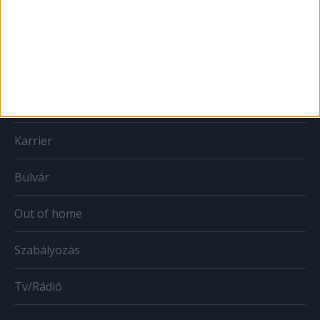
Print
Web
Mobil
Karrier
Bulvár
Out of home
Szabályozás
Tv/Rádió