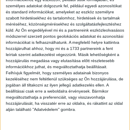
Dóczy Balázs hivatásos LEGO építő bírál el.
személyes adatokat dolgozunk fel, például egyedi azonosítókat
és standard információkat, amelyeket az eszköz személyre
A játékosok nemcsak egyre látványosabb és ezzel együtt
szabott hirdetésekhez és tartalomhoz, hirdetések és tartalmak
bonyolultabb feladatokat kapnak, hanem az építés során
méréséhez, közönségmérésekhez és szolgáltatásfejlesztéshez
az idővel is versenyt futnak. Minden adás végén egy
küld.
Az Ön engedélyével mi és a partnereink eszközleolvasásos
csapat elköszön a műsortól, a fináléban pedig kiderül:
módszerrel szerzett pontos geolokációs adatokat és azonosítási
információkat is felhasználhatunk. A megfelelő helyre kattintva
melyik párosé lesz a LEGO Masters cím és a győztesnek
hozzájárulhat ahhoz, hogy mi és a 1733 partnereink a fent
járó 10 millió forintos fődíj.
leírtak szerint adatkezelést végezzünk. Másik lehetőségként a
hozzájárulás megadása vagy elutasítása előtt részletesebb
A LEGO Masters 2025-ös évadába még lehet jelentkezni.
információkhoz juthat, és megváltoztathatja beállításait.
Felhívjuk figyelmét, hogy személyes adatainak bizonyos
kezeléséhez nem feltétlenül szükséges az Ön hozzájárulása, de
OLVASTA MÁR?
jogában áll tiltakozni az ilyen jellegű adatkezelés ellen. A
beállításai csak erre a weboldalra érvényesek. Bármikor
megváltoztathatja a preferenciáit, vagy visszavonhatja
hozzájárulását, ha visszatér erre az oldalra, és rákattint az oldal
alján található "Adatvédelem" gombra.