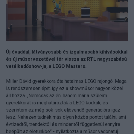
Új évaddal, látványosabb és izgalmasabb kihívásokkal
és új műsorvezetővel tér vissza az RTL nagyszabású
vetélkedőshow-ja, a LEGO Masters.
Miller Dávid gyerekkora óta hatalmas LEGO rajongó. Maga
is rendszeresen épít, így ez a showműsor nagyon közel
áll hozzá. „Nemcsak az én, hanem már a szüleim
gyerekkorát is meghatározták a LEGO kockák, és
szerintem ez még sok-sok eljövendő generációra igaz
lesz. Nehezen tudnék más olyan közös pontot találni, ami
évtizedtől, trendektől és mindentől függetlenül ennyire
beépült az életünkbe” - nyilatkozta a műsor vadonatúj