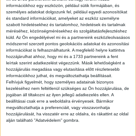
legnézettebb adás Sebestyén Balázzsal közel 1,8 millió
információkhoz egy eszközön, például sütik formájában, és
megtekintésnél jár, de a Bödőcs Tiborral, Kajdi Csabával,
személyes adatokat dolgozunk fel, például egyedi azonosítókat
Szilágyi Liliánával és Pottyondy Edinával készült részek
és standard információkat, amelyeket az eszköz személyre
szabott hirdetésekhez és tartalomhoz, hirdetések és tartalmak
is kiemelkedő érdeklődést váltottak ki.
méréséhez, közönségmérésekhez és szolgáltatásfejlesztéshez
küld.
Az Ön engedélyével mi és a partnereink eszközleolvasásos
Bár a sorozat Magyarországon most lezárul, a WMN
módszerrel szerzett pontos geolokációs adatokat és azonosítási
produceri együttműködésben tavaly elindította az
információkat is felhasználhatunk. A megfelelő helyre kattintva
Elviszlek magammal cseh verzióját is az AMC-vel
hozzájárulhat ahhoz, hogy mi és a 1733 partnereink a fent
közösen. A cseh stábbal készített első évad nagy sikert
leírtak szerint adatkezelést végezzünk. Másik lehetőségként a
aratott, s hamarosan készül a második évad.
hozzájárulás megadása vagy elutasítása előtt részletesebb
információkhoz juthat, és megváltoztathatja beállításait.
Felhívjuk figyelmét, hogy személyes adatainak bizonyos
A WMN csapata és azon belül az Elviszlek magammal
kezeléséhez nem feltétlenül szükséges az Ön hozzájárulása, de
stábja – D. Tóth Kriszta főszerkesztő-műsorvezető, Tóth
jogában áll tiltakozni az ilyen jellegű adatkezelés ellen. A
Flóra szerkesztő, ifj. Fegyverneky Sándor operatőr-vágó
beállításai csak erre a weboldalra érvényesek. Bármikor
és Szőke Viktor felvételvezető – köszönetet mond
megváltoztathatja a preferenciáit, vagy visszavonhatja
minden vendégnek, nézőnek, támogatónak az elmúlt 10
hozzájárulását, ha visszatér erre az oldalra, és rákattint az oldal
alján található "Adatvédelem" gombra.
közös évért.