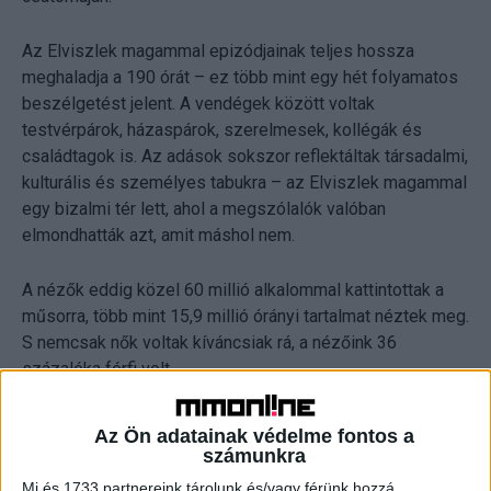
Az Elviszlek magammal epizódjainak teljes hossza
meghaladja a 190 órát – ez több mint egy hét folyamatos
beszélgetést jelent. A vendégek között voltak
testvérpárok, házaspárok, szerelmesek, kollégák és
családtagok is. Az adások sokszor reflektáltak társadalmi,
kulturális és személyes tabukra – az Elviszlek magammal
egy bizalmi tér lett, ahol a megszólalók valóban
elmondhatták azt, amit máshol nem.
A nézők eddig közel 60 millió alkalommal kattintottak a
műsorra, több mint 15,9 millió órányi tartalmat néztek meg.
S nemcsak nők voltak kíváncsiak rá, a nézőink 36
százaléka férfi volt.
A sorozat első epizódja 2015 októberében került fel a
Az Ön adatainak védelme fontos a
WMN YouTube-csatornájára, és a kezdeti, 13 perces
számunkra
formátumból mára egyórás, mélyinterjús műsor lett. A
Mi és 1733 partnereink tárolunk és/vagy férünk hozzá