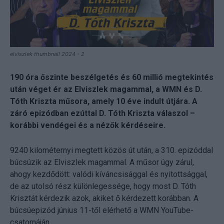
elviszlek thumbnail 2024 - 2
190 óra őszinte beszélgetés és 60 millió megtekintés
után véget ér az Elviszlek magammal, a WMN és D.
Tóth Kriszta műsora, amely 10 éve indult útjára. A
záró epizódban ezúttal D. Tóth Kriszta válaszol –
korábbi vendégei és a nézők kérdéseire.
9240 kilométernyi megtett közös út után, a 310. epizóddal
búcsúzik az Elviszlek magammal. A műsor úgy zárul,
ahogy kezdődött: valódi kíváncsisággal és nyitottsággal,
de az utolsó rész különlegessége, hogy most D. Tóth
Krisztát kérdezik azok, akiket ő kérdezett korábban. A
búcsúepizód június 11-től elérhető a WMN YouTube-
csatornáján.