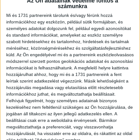
Az Ön adatainak védelme fontos a
Január 20-án 2. évadával tér vissza a VIASAT3 és a WMN
számunkra
közös tabudöntő talkshowja, a Ki vele!. A formátum
Mi és 1731 partnereink tárolunk és/vagy férünk hozzá
letisztultabb képi világgal és megújult...
információkhoz egy eszközön, például sütik formájában, és
személyes adatokat dolgozunk fel, például egyedi azonosítókat
és standard információkat, amelyeket az eszköz személyre
szabott hirdetésekhez és tartalomhoz, hirdetések és tartalmak
méréséhez, közönségmérésekhez és szolgáltatásfejlesztéshez
küld.
Az Ön engedélyével mi és a partnereink eszközleolvasásos
módszerrel szerzett pontos geolokációs adatokat és azonosítási
információkat is felhasználhatunk. A megfelelő helyre kattintva
hozzájárulhat ahhoz, hogy mi és a 1731 partnereink a fent
leírtak szerint adatkezelést végezzünk. Másik lehetőségként a
hozzájárulás megadása vagy elutasítása előtt részletesebb
A digitális piac nagyágyúi trendekről és
információkhoz juthat, és megváltoztathatja beállításait.
feladatokról – 2. rész
Felhívjuk figyelmét, hogy személyes adatainak bizonyos
kezeléséhez nem feltétlenül szükséges az Ön hozzájárulása, de
Média
2024. december 12.
jogában áll tiltakozni az ilyen jellegű adatkezelés ellen. A
beállításai csak erre a weboldalra érvényesek. Bármikor
Izgalmas változásokat hozott az elmúlt egy év a hazai
megváltoztathatja a preferenciáit, vagy visszavonhatja
digitális piacon. A jelen és a jövő trendjeiről, a
hozzájárulását, ha visszatér erre az oldalra, és rákattint az oldal
legfontosabb feladatokról kérdeztük a digitális piac...
alján található "Adatvédelem" gombra.