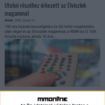
Utolsó részéhez érkezett az Elviszlek
magammal
Média
2025. június 12.
190 óra őszinte beszélgetés és 60 millió megtekintés
után véget ér az Elviszlek magammal, a WMN és D. Tóth
Kriszta műsora, amely 10 éve...
Hamarosan érkezik a Ki vele! új évada
Média
2025. január 8.