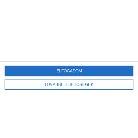
Jön D. Tóth Kriszta és Orvos-Tóth Noémi
podcastjának második évada
Web
2021. április 26.
Elindult a WMN tabudöntő pszichológiai
podcastsorozatának második évada D. Tóth Kriszta író-
újságíróval és Orvos-Tóth Noémi klinikai
szakpszichológussal. A Beszélnünk kell! a
megszokottakhoz híven csütörtökönként...
ELFOGADOM
TOVÁBBI LEHETŐSÉGEK