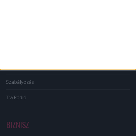
Web
Mobil
Karrier
Bulvár
Out of home
Szabályozás
Tv/Rádió
BIZNISZ