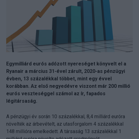
Egymilliárd eurós adózott nyereséget könyvelt el a
Ryanair a március 31-ével zárult, 2020-as pénzügyi
évben, 13 százalékkal többet, mint egy évvel
korábban. Az első negyedévre viszont már 200 millió
eurós veszteséggel számol az ír, fapados
légitársaság.
A pénzügyi év során 10 százalékkal, 8,4 milliárd euróra
növelték az árbevételt, az utasforgalom 4 százalékkal
148 millióra emelkedett. A társaság 13 százalékkal 1
milliárd euróra növelte adózott eredményét,