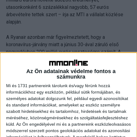
utasonkonként 6 százalékkal nagyobb, 57 eurós
árbevételre tettek szert – írja az MTI a vállalat közlése
alapján.
A Ryanair azonban már figyelmeztetett, hogy a
koronavírus-járvány miatt a június 30-ával záruló első
negyedévben 200 millió eurós veszteségre számít. A
társaság leszögezte, nem fog állami támogatást kérni a
válság túléléséhez, ellentétben versenytársaival, amelyek
Az Ön adatainak védelme fontos a
a Ryanair szerint tiltott állami támogatást kapnak, és ezzel
számunkra
önköltségi ár alatt tudják majd a jegyeket értékesíteni.
Mi és 1731 partnereink tárolunk és/vagy férünk hozzá
információkhoz egy eszközön, például sütik formájában, és
A légitársaság helyzetértékelésében jelezte, megkezdte
személyes adatokat dolgozunk fel, például egyedi azonosítókat
a tárgyalást a Boeinggel az új megrendelésű gépek
és standard információkat, amelyeket az eszköz személyre
átvételének halasztásáról, mivel a következő két évben a
szabott hirdetésekhez és tartalomhoz, hirdetések és tartalmak
méréséhez, közönségmérésekhez és szolgáltatásfejlesztéshez
vártnál kevesebb új gépre lesz a cégnek szüksége.
küld.
Az Ön engedélyével mi és a partnereink eszközleolvasásos
Emellett megkezdték a tárgyalásokat a
módszerrel szerzett pontos geolokációs adatokat és azonosítási
szakszervezetekkel a létszámcsökkentésről,
információkat is felhasználhatunk. A megfelelő helyre kattintva