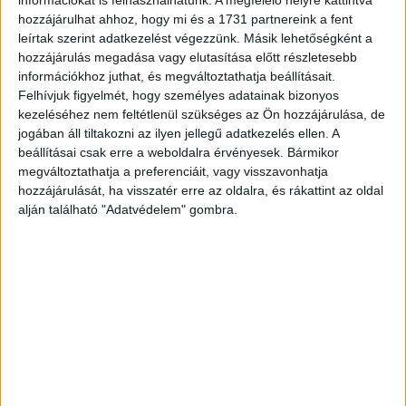
bázisbezárásokról, fizetéscsökkentésről. A Ryanair
hozzájárulhat ahhoz, hogy mi és a 1731 partnereink a fent
csoporthoz tartozó Laudánál is folyamatban vannak ezek
leírtak szerint adatkezelést végezzünk. Másik lehetőségként a
a tárgyalások, de a Ryanair már figyelmeztetett, hogy ha a
hozzájárulás megadása vagy elutasítása előtt részletesebb
héten nem sikerült megállapodni, akkor bezárják a Lauda
információkhoz juthat, és megváltoztathatja beállításait.
Felhívjuk figyelmét, hogy személyes adatainak bizonyos
bécsi bázisát, és háromszáz embert küldenek el.
kezeléséhez nem feltétlenül szükséges az Ön hozzájárulása, de
jogában áll tiltakozni az ilyen jellegű adatkezelés ellen. A
beállításai csak erre a weboldalra érvényesek. Bármikor
CÍMKÉK
koronavírus-járvány
nyereség
Ryanair
üzleti év
megváltoztathatja a preferenciáit, vagy visszavonhatja
hozzájárulását, ha visszatér erre az oldalra, és rákattint az oldal
alján található "Adatvédelem" gombra.
Facebook
Email
Előző cikk
Következő cikk
Nézettségben a TV2 az új RTL
Újabb fejlesztés a budapesti
Klub
repülőtéren