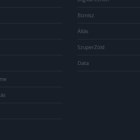
Biznisz
Állás
SzuperZöld
Data
ome
zás