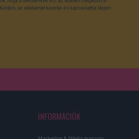
ok, hogy a MédiaHírek Kft. az általam megadott e-
üldjön, az adataimat kezelje és kapcsolatba lépjen
INFORMÁCIÓK
Marketing & Média magazin