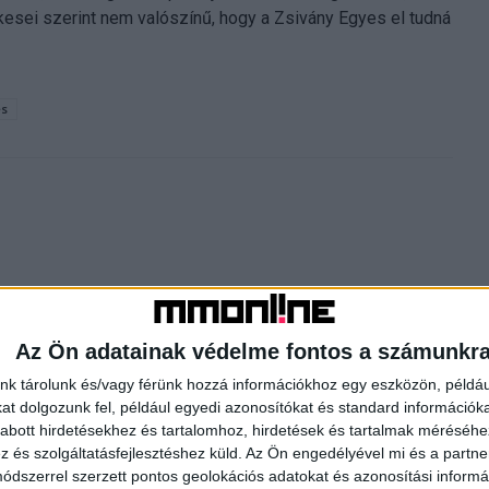
etékesei szerint nem valószínű, hogy a Zsivány Egyes el tudná
es
Következő cikk
Az Ön adatainak védelme fontos a számunkr
Új részekkel jön az RTLII műsora
nk tárolunk és/vagy férünk hozzá információkhoz egy eszközön, példáu
t dolgozunk fel, például egyedi azonosítókat és standard információk
abott hirdetésekhez és tartalomhoz, hirdetések és tartalmak méréséhe
HOR
és szolgáltatásfejlesztéshez küld.
Az Ön engedélyével mi és a partne
dszerrel szerzett pontos geolokációs adatokat és azonosítási informác