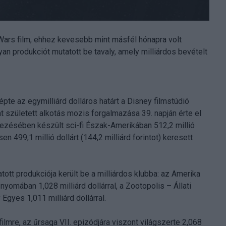
r Wars film, ehhez kevesebb mint másfél hónapra volt
yan produkciót mutatott be tavaly, amely milliárdos bevételt
pte az egymilliárd dolláros határt a Disney filmstúdió
nt született alkotás mozis forgalmazása 39. napján érte el
dezésében készült sci-fi Észak-Amerikában 512,2 millió
en 499,1 millió dollárt (144,2 milliárd forintot) keresett
tt produkciója került be a milliárdos klubba: az Amerika
 nyomában 1,028 milliárd dollárral, a Zootopolis – Állati
 Egyes 1,011 milliárd dollárral.
lmre, az űrsaga VII. epizódjára viszont világszerte 2,068