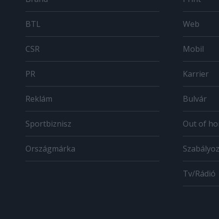
BTL
Web
CSR
Mobil
PR
Karrier
Reklám
Bulvár
Sportbiznisz
Out of h
Országmárka
Szabályo
Tv/Rádió