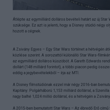
Átlépte az egymilliárd dolláros bevételi határt az új Sta
szüksége. Ez azt is jelenti, hogy a Disney stúdió négy ol
hozott a cégnek.
A Zsivány Egyes – Egy Star Wars történet a hétvégén átlé
közlése szerint. A sorozattól különálló Star Wars-filmké
az egymilliárd dolláros küszöböt. A Gareth Edwards ren
dollárt (148 milliárd forintot), a többi piacon pedig összes
eddig a jegybevételekből – írja az MTI.
A Disney filmstúdiónak ezzel már négy 2016-ban bemutato
Kapitány: Polgárháború 1,153 milliárd dollárral, a Szenilla
nagy balhé 1,024 millió dollárral, és a hétvégén a Zsivány
A 2015-ben bemutatott Star Wars – Az ébredő Erő című fi