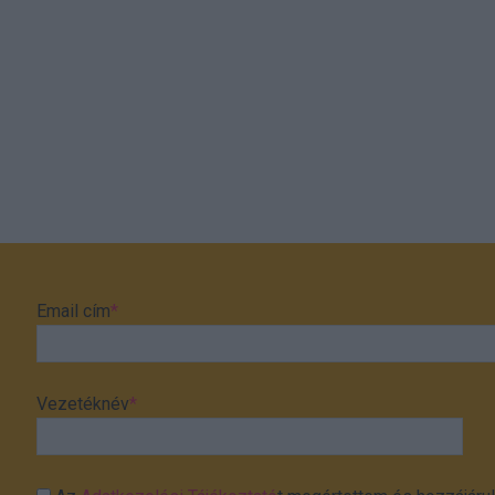
Email cím
*
Vezetéknév
*