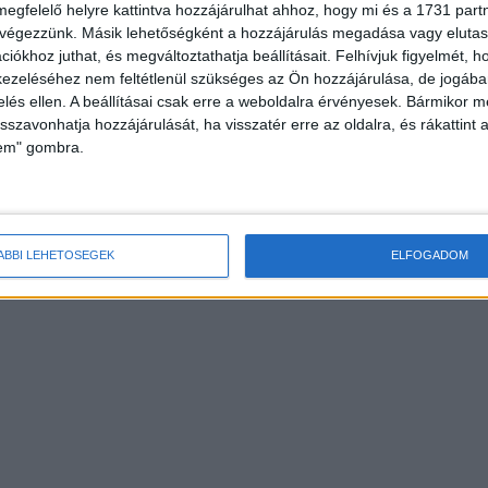
megfelelő helyre kattintva hozzájárulhat ahhoz, hogy mi és a 1731 partne
 végezzünk. Másik lehetőségként a hozzájárulás megadása vagy elutasí
iókhoz juthat, és megváltoztathatja beállításait.
Felhívjuk figyelmét, 
ezeléséhez nem feltétlenül szükséges az Ön hozzájárulása, de jogában 
zelés ellen. A beállításai csak erre a weboldalra érvényesek. Bármikor m
isszavonhatja hozzájárulását, ha visszatér erre az oldalra, és rákattint a
lem" gombra.
sít az HBO Max
Nagyon bekezdett itthon az új Pókember
film
ÁBBI LEHETŐSÉGEK
ELFOGADOM