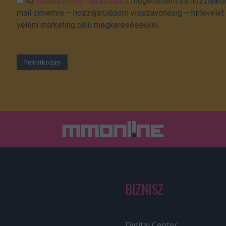
Az
Adatkezelési Tájékoztató
t megértettem és hozzájárul
mail címemre – hozzájárulásom visszavonásig – hírlevelet k
velem marketing célú megkeresésekkel.
BIZNISZ
Digital Center