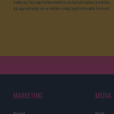
Iratkozz fel napi hírlevelünkre és kerülj képbe a média,
az ügynökségi és a reklám világ legfontosabb híreivel.
MARKETING
MÉDIA
Brand
Print