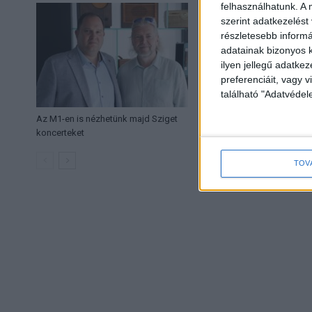
felhasználhatunk. A 
szerint adatkezelést
részletesebb informác
adatainak bizonyos k
ilyen jellegű adatke
preferenciáit, vagy v
található "Adatvéde
Az M1-en is nézhetünk majd Sziget
Új sorozatokkal erő
koncerteket
TOV