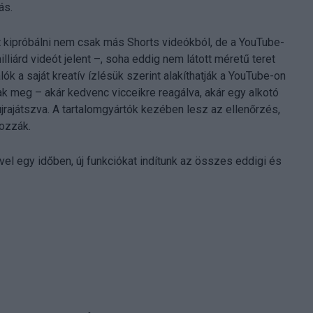
ás.
t kipróbálni nem csak más Shorts videókból, de a YouTube-
liárd videót jelent –, soha eddig nem látott méretű teret
lók a saját kreatív ízlésük szerint alakíthatják a YouTube-on
ak meg – akár kedvenc vicceikre reagálva, akár egy alkotó
újrajátszva. A tartalomgyártók kezében lesz az ellenőrzés,
gozzák.
l egy időben, új funkciókat indítunk az összes eddigi és