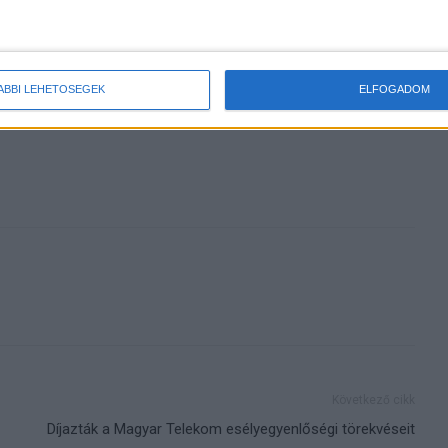
 működik, és még csak most fogtunk bele. Alig várjuk, hogy
y első osztályú rövid videós élmény kialakításában a
ÁBBI LEHETŐSÉGEK
ELFOGADOM
erdán lesz elérhető mindenki számára.
Következő cikk
Díjazták a Magyar Telekom esélyegyenlőségi törekvéseit