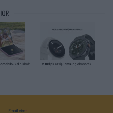
HOR
osmobilokkal rukkolt
Ezt tudják az új Samsung okosórák
Email cím
*