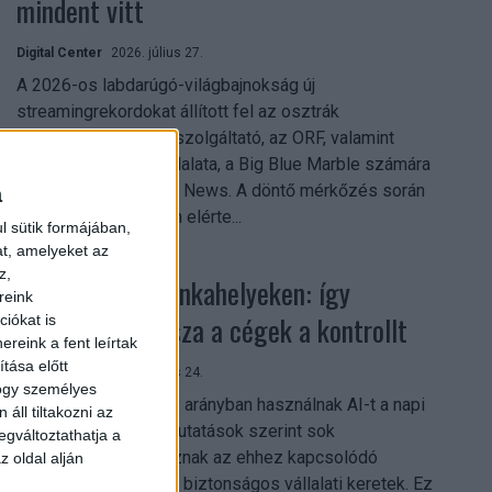
mindent vitt
Digital Center
2026. július 27.
A 2026-os labdarúgó-világbajnokság új
streamingrekordokat állított fel az osztrák
közszolgálati műsorszolgáltató, az ORF, valamint
technológiai leányvállalata, a Big Blue Marble számára
– írja a Broadband TV News. A döntő mérkőzés során
a
az átlagos nézőszám elérte...
l sütik formájában,
at, amelyeket az
z,
Shadow AI a munkahelyeken: így
reink
szerezhetik vissza a cégek a kontrollt
iókat is
reink a fent leírtak
tása előtt
Digital Center
2026. július 24.
hogy személyes
A munkavállalók nagy arányban használnak AI-t a napi
áll tiltakozni az
munkában, ám friss kutatások szerint sok
egváltoztathatja a
szervezetnél hiányoznak az ehhez kapcsolódó
z oldal alján
világos irányelvek és biztonságos vállalati keretek. Ez