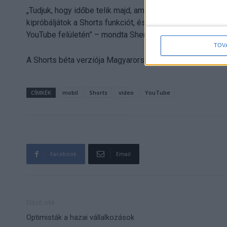
„Tudjuk, hogy időbe telik majd, amíg minden tökéletesen
kipróbáljátok a Shorts funkciót, és segítsetek nekünk eg
YouTube felületén” – mondta Sherman.
TOV
A Shorts béta verziója Magyarországon július 14-én, sz
CÍMKÉK
mobil
Shorts
video
YouTube
Facebook
Email
Előző cikk
Optimisták a hazai vállalkozások