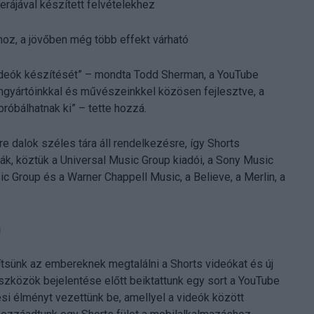
erájával készített felvételekhez
oz, a jövőben még több effekt várható
videók készítését” – mondta Todd Sherman, a YouTube
mgyártóinkkal és művészeinkkel közösen fejlesztve, a
róbálhatnak ki” – tette hozzá.
e dalok széles tára áll rendelkezésre, így Shorts
ák, köztük a Universal Music Group kiadói, a Sony Music
c Group és a Warner Chappell Music, a Believe, a Merlin, a
n
tsünk az embereknek megtalálni a Shorts videókat és új
eszközök bejelentése előtt beiktattunk egy sort a YouTube
ési élményt vezettünk be, amellyel a videók között