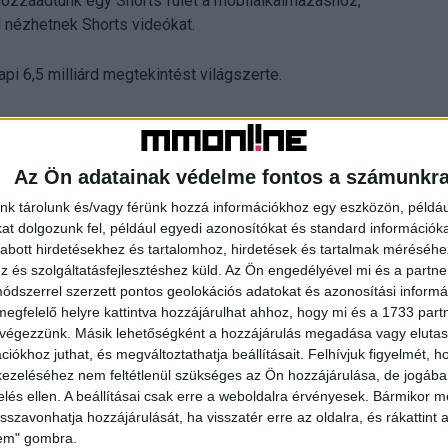
hozzáadtunk egy Shorts fület a mobilalkalmazáshoz,
l nézhetnek Shorts videókat.
pi 6,5 milliárd megtekintést világszerte.
ismert és szeretett YouTube-élménybe. Például, ha egy
megtalálhatja a teljes dalt, megnézheti a klipet, vagy
Az Ön adatainak védelme fontos a számunkr
nk tárolunk és/vagy férünk hozzá információkhoz egy eszközön, példáu
t dolgozunk fel, például egyedi azonosítókat és standard információk
abott hirdetésekhez és tartalomhoz, hirdetések és tartalmak méréséhe
és szolgáltatásfejlesztéshez küld.
Az Ön engedélyével mi és a partne
 kreativitásukat vállalkozássá alakítani és következő
dszerrel szerzett pontos geolokációs adatokat és azonosítási informác
rán több mint 30 milliárd dollárt fizettünk ki
megfelelő helyre kattintva hozzájárulhat ahhoz, hogy mi és a 1733 partne
 végezzünk. Másik lehetőségként a hozzájárulás megadása vagy elutasí
iókhoz juthat, és megváltoztathatja beállításait.
Felhívjuk figyelmét, 
dját jelenti a YouTube-on, és a vállalat különböző
ezeléséhez nem feltétlenül szükséges az Ön hozzájárulása, de jogában 
tók tartalomért való jutalmazására, beleértve a nemrég
zelés ellen. A beállításai csak erre a weboldalra érvényesek. Bármikor m
isszavonhatja hozzájárulását, ha visszatér erre az oldalra, és rákattint a
ros alapot, amelyet 2021-2022 folyamán osztanak szét.
lem" gombra.