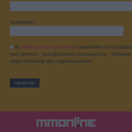
Vezetéknév
*
Az
Adatkezelési Tájékoztató
t megértettem és hozzájárul
mail címemre – hozzájárulásom visszavonásig – hírlevelet k
velem marketing célú megkeresésekkel.