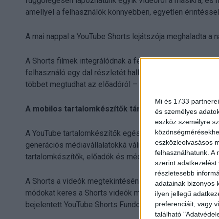
függőlegesen lapozhatunk egyik videóról a másikra, és 
amellyel a felhasználók könnyebben, egyetlen érintésse
A mai nappal a YouTube Shorts lejátszója meghaladta a na
A Shorts filmek integrálódnak a felhasználók által már 
felhasználó egy dal részletét hallja a Shortsban, könnyen 
többet megtudhat az előadóról – mindezt a YouTube-on.
Mi és 1733 partnerei
A mobilos tartalomkészítők támogatása
és személyes adatoka
eszköz személyre sz
közönségmérésekhez 
A YouTube tartalomkészítők egész nemzedékének segített
eszközleolvasásos mó
generációs médiavállalatokká válni. Az utóbbi három év so
felhasználhatunk. A 
tartalomkészítők, előadók és médiavállalatok számára.
szerint adatkezelést
részletesebb informác
A Shorts a videók megtekintésének és készítésének új mó
adatainak bizonyos k
módokat keres a Shorts videók monetizálására és az alko
ilyen jellegű adatke
preferenciáit, vagy v
bejelentett YouTube Shorts Fundot, egy 100 millió dollá
található "Adatvéde