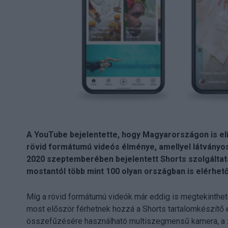
A YouTube bejelentette, hogy Magyarországon is elind
rövid formátumú videós élménye, amellyel látványos,
2020 szeptemberében bejelentett Shorts szolgáltatá
mostantól több mint 100 olyan országban is elérhető
Míg a rövid formátumú videók már eddig is megtekinthet
most először férhetnek hozzá a Shorts tartalomkészítő 
összefűzésére használható multiszegmensű kamera, a ze