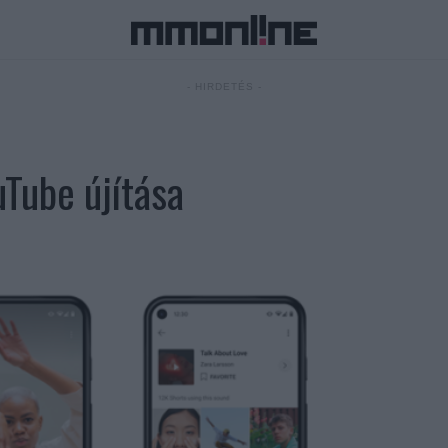
- HIRDETÉS -
Tube újítása