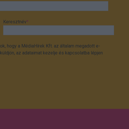
Keresztnév
*
ok, hogy a MédiaHírek Kft. az általam megadott e-
üldjön, az adataimat kezelje és kapcsolatba lépjen