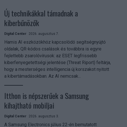
Új technikákkal támadnak a
kiberbűnözők
Digital Center
2026. augusztus 7.
Hamis AI eszközökhöz kapcsolódó segítségnyújtó
oldalak, QR-kódos csalások és továbbra is egyre
fejlettebb zsarolóvírusok: az ESET legfrissebb
kiberfenyegetettségi jelentése (Threat Riport) feltárja,
hogy a mesterséges intelligencia új korszakot nyitott
a kibertámadásokban. Az AI nemcsak...
Itthon is népszerűek a Samsung
kihajtható mobiljai
Digital Center
2026. augusztus 3.
A Samsung Electronics július 22-én bemutatott