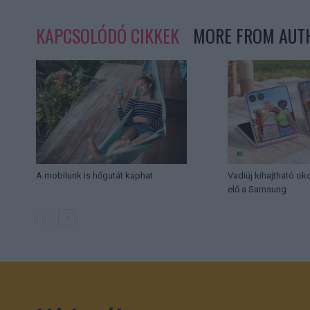
KAPCSOLÓDÓ CIKKEK
MORE FROM AUT
A mobilunk is hőgutát kaphat
Vadiúj kihajtható ok
elő a Samsung