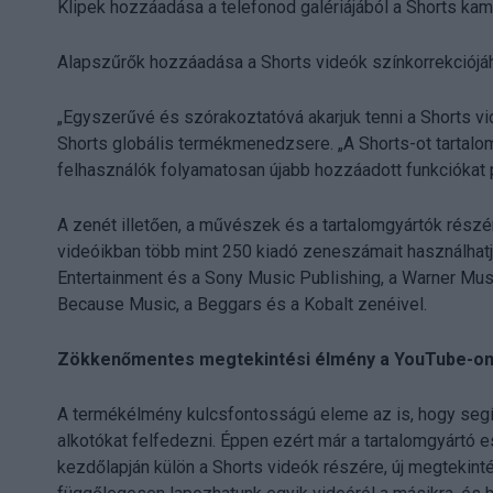
Klipek hozzáadása a telefonod galériájából a Shorts kam
Alapszűrők hozzáadása a Shorts videók színkorrekciójáh
„Egyszerűvé és szórakoztatóvá akarjuk tenni a Shorts 
Shorts globális termékmenedzsere. „A Shorts-ot tartalo
felhasználók folyamatosan újabb hozzáadott funkciókat p
A zenét illetően, a művészek és a tartalomgyártók részér
videóikban több mint 250 kiadó zeneszámait használhatj
Entertainment és a Sony Music Publishing, a Warner Musi
Because Music, a Beggars és a Kobalt zenéivel.
Zökkenőmentes megtekintési élmény a YouTube-o
A termékélmény kulcsfontosságú eleme az is, hogy segí
alkotókat felfedezni. Éppen ezért már a tartalomgyártó 
kezdőlapján külön a Shorts videók részére, új megtekint