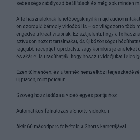
sebességszabályozó beállítások és még sok minden m
A felhasználóknak lehetőségük nyílik majd audiomintáka
on szereplő bármely videóból is – ez világszerte több mil
engedve a kreativitásnak. Ez azt jelenti, hogy a felhaszná
szívesen nézett tartalmakat, és új közönséget hódíthatn
legújabb receptjét kipróbálva, vagy komikus jeleneteket 
és akár el is utasíthatják, hogy hosszú videójukat feldol
Ezen túlmenően, és a termék nemzetközi terjeszkedéséve
új piacon, mint például:
Szöveg hozzáadása a videó egyes pontjaihoz
Automatikus feliratozás a Shorts videókon
Akár 60 másodperc felvétele a Shorts kamerájával