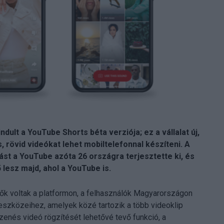
ult a YouTube Shorts béta verziója; ez a vállalat új,
 rövid videókat lehet mobiltelefonnal készíteni. A
st a YouTube azóta 26 országra terjesztette ki, és
 lesz majd, ahol a YouTube is.
ők voltak a platformon, a felhasználók Magyarországon
eszközeihez, amelyek közé tartozik a több videoklip
nés videó rögzítését lehetővé tevő funkció, a