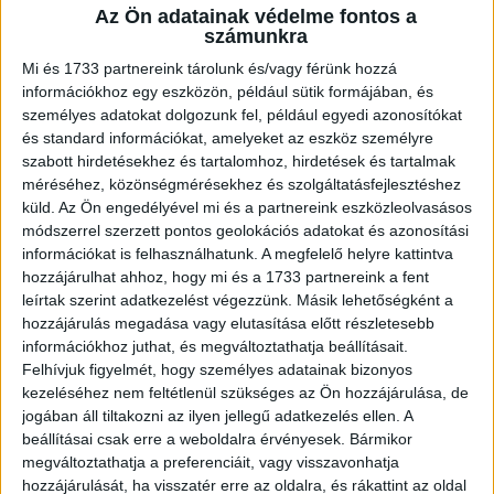
Az Ön adatainak védelme fontos a
A RADIOCAFÉN
számunkra
Mi és 1733 partnereink tárolunk és/vagy férünk hozzá
információkhoz egy eszközön, például sütik formájában, és
személyes adatokat dolgozunk fel, például egyedi azonosítókat
és standard információkat, amelyeket az eszköz személyre
szabott hirdetésekhez és tartalomhoz, hirdetések és tartalmak
méréséhez, közönségmérésekhez és szolgáltatásfejlesztéshez
küld.
Az Ön engedélyével mi és a partnereink eszközleolvasásos
módszerrel szerzett pontos geolokációs adatokat és azonosítási
információkat is felhasználhatunk. A megfelelő helyre kattintva
hozzájárulhat ahhoz, hogy mi és a 1733 partnereink a fent
Korábbi adások
leírtak szerint adatkezelést végezzünk. Másik lehetőségként a
hozzájárulás megadása vagy elutasítása előtt részletesebb
A rovat támogatói:
információkhoz juthat, és megváltoztathatja beállításait.
Felhívjuk figyelmét, hogy személyes adatainak bizonyos
kezeléséhez nem feltétlenül szükséges az Ön hozzájárulása, de
jogában áll tiltakozni az ilyen jellegű adatkezelés ellen. A
beállításai csak erre a weboldalra érvényesek. Bármikor
megváltoztathatja a preferenciáit, vagy visszavonhatja
hozzájárulását, ha visszatér erre az oldalra, és rákattint az oldal