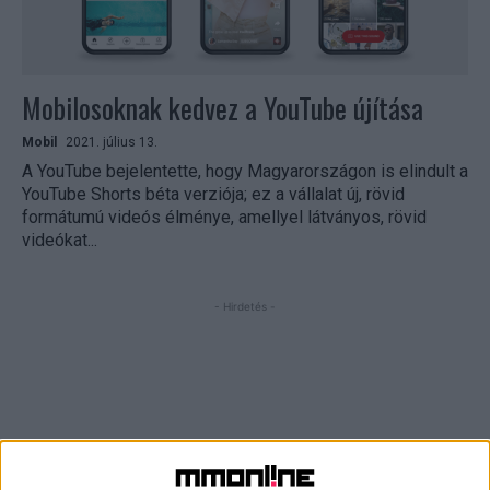
Mobilosoknak kedvez a YouTube újítása
Mobil
2021. július 13.
A YouTube bejelentette, hogy Magyarországon is elindult a
YouTube Shorts béta verziója; ez a vállalat új, rövid
formátumú videós élménye, amellyel látványos, rövid
videókat...
- Hirdetés -