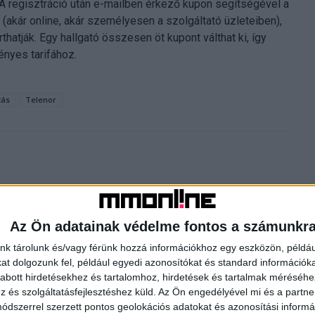
 A regisztráció után e-mailben érkező kupon segítségével a
akár online, akár személyesen a szolgáltató üzleteiben),
atják. Egy hallgató összesen öt kupont válthat ki, így
ényes tarifához.
tás
Telenor
Az Ön adatainak védelme fontos a számunkr
nk tárolunk és/vagy férünk hozzá információkhoz egy eszközön, példáu
Következő cikk
t dolgozunk fel, például egyedi azonosítókat és standard információk
Mi lesz a mémekkel?
abott hirdetésekhez és tartalomhoz, hirdetések és tartalmak méréséhe
és szolgáltatásfejlesztéshez küld.
Az Ön engedélyével mi és a partne
dszerrel szerzett pontos geolokációs adatokat és azonosítási informác