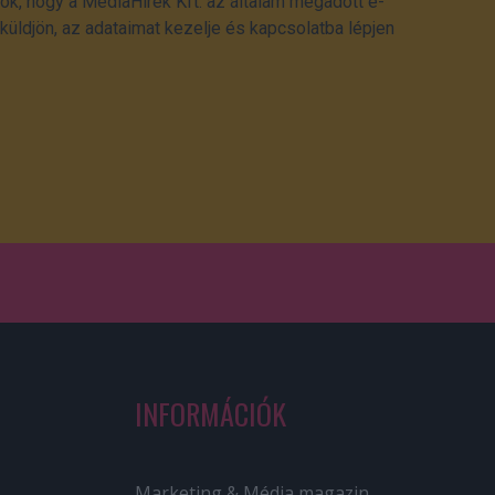
ok, hogy a MédiaHírek Kft. az általam megadott e-
üldjön, az adataimat kezelje és kapcsolatba lépjen
INFORMÁCIÓK
Marketing & Média magazin