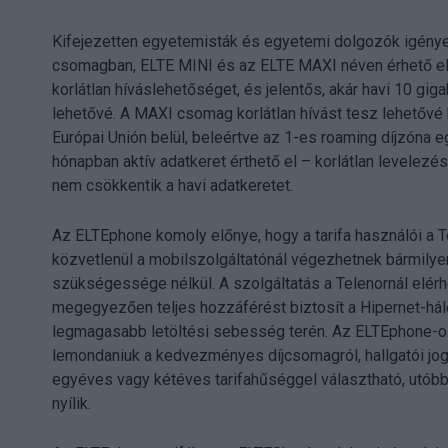
Kifejezetten egyetemisták és egyetemi dolgozók igényei s
csomagban, ELTE MINI és az ELTE MAXI néven érhető el
korlátlan híváslehetőséget, és jelentős, akár havi 10 gig
lehetővé. A MAXI csomag korlátlan hívást tesz lehetővé
Európai Unión belül, beleértve az 1-es roaming díjzóna e
hónapban aktív adatkeret érthető el – korlátlan levelez
nem csökkentik a havi adatkeretet.
Az ELTEphone komoly előnye, hogy a tarifa használói a 
közvetlenül a mobilszolgáltatónál végezhetnek bármily
szükségessége nélkül. A szolgáltatás a Telenornál elérh
megegyezően teljes hozzáférést biztosít a Hipernet-há
legmagasabb letöltési sebesség terén. Az ELTEphone-o
lemondaniuk a kedvezményes díjcsomagról, hallgatói jog
egyéves vagy kétéves tarifahűséggel választható, utób
nyílik.