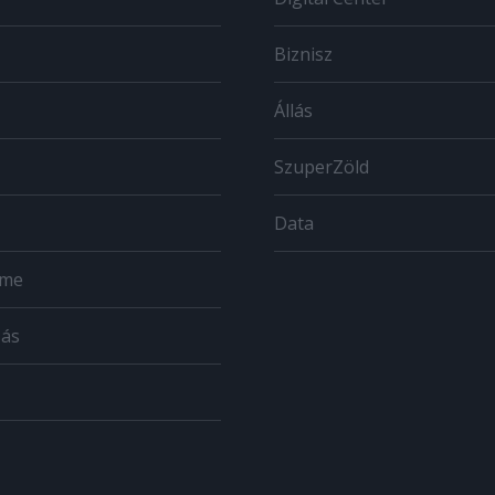
Biznisz
Állás
SzuperZöld
Data
ome
zás