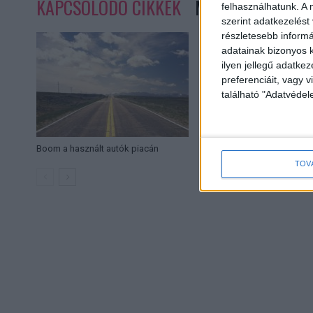
KAPCSOLÓDÓ CIKKEK
MORE FROM AUT
felhasználhatunk. A 
szerint adatkezelést
részletesebb informác
adatainak bizonyos k
ilyen jellegű adatke
preferenciáit, vagy v
található "Adatvéde
Boom a használt autók piacán
A Sport TV lesz a m
TOV