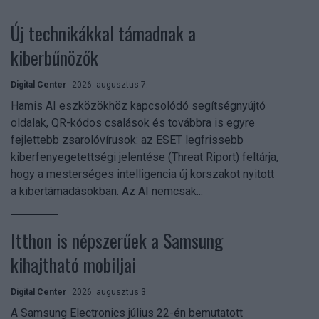
Új technikákkal támadnak a
kiberbűnözők
Digital Center
2026. augusztus 7.
Hamis AI eszközökhöz kapcsolódó segítségnyújtó
oldalak, QR-kódos csalások és továbbra is egyre
fejlettebb zsarolóvírusok: az ESET legfrissebb
kiberfenyegetettségi jelentése (Threat Riport) feltárja,
hogy a mesterséges intelligencia új korszakot nyitott
a kibertámadásokban. Az AI nemcsak...
Itthon is népszerűek a Samsung
kihajtható mobiljai
Digital Center
2026. augusztus 3.
A Samsung Electronics július 22-én bemutatott