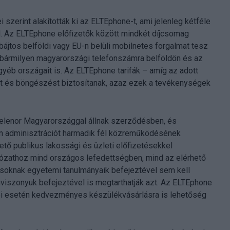
zerint alakították ki az ELTEphone-t, ami jelenleg kétféle
. Az ELTEphone előfizetők között mindkét díjcsomag
abájtos belföldi vagy EU-n belüli mobilnetes forgalmat tesz
 bármilyen magyarországi telefonszámra belföldön és az
gyéb országait is. Az ELTEphone tarifák – amíg az adott
ést és böngészést biztosítanak, azaz ezek a tevékenységek
Telenor Magyarországgal állnak szerződésben, és
en adminisztrációt harmadik fél közreműködésének
ető publikus lakossági és üzleti előfizetésekkel
lózathoz mind országos lefedettségben, mind az elérhető
soknak egyetemi tanulmányaik befejeztével sem kell
viszonyuk befejeztével is megtarthatják azt. Az ELTEphone
bi esetén kedvezményes készülékvásárlásra is lehetőség