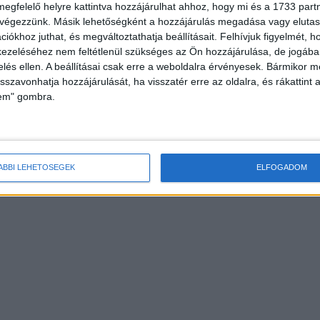
HOR
megfelelő helyre kattintva hozzájárulhat ahhoz, hogy mi és a 1733 partne
 végezzünk. Másik lehetőségként a hozzájárulás megadása vagy elutasí
iókhoz juthat, és megváltoztathatja beállításait.
Felhívjuk figyelmét, 
ezeléséhez nem feltétlenül szükséges az Ön hozzájárulása, de jogában 
zelés ellen. A beállításai csak erre a weboldalra érvényesek. Bármikor m
isszavonhatja hozzájárulását, ha visszatér erre az oldalra, és rákattint a
lem" gombra.
agyar kézilabda otthona
Vakáció újratöltve
ÁBBI LEHETŐSÉGEK
ELFOGADOM