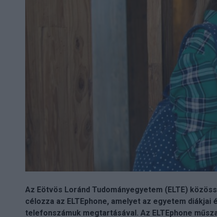
Az Eötvös Loránd Tudományegyetem (ELTE) közössé
célozza az ELTEphone, amelyet az egyetem diákjai é
telefonszámuk megtartásával. Az ELTEphone műszaki