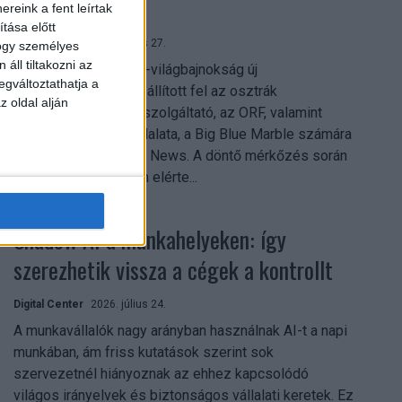
mindent vitt
reink a fent leírtak
tása előtt
Digital Center
2026. július 27.
hogy személyes
áll tiltakozni az
A 2026-os labdarúgó-világbajnokság új
egváltoztathatja a
streamingrekordokat állított fel az osztrák
z oldal alján
közszolgálati műsorszolgáltató, az ORF, valamint
technológiai leányvállalata, a Big Blue Marble számára
– írja a Broadband TV News. A döntő mérkőzés során
az átlagos nézőszám elérte...
Shadow AI a munkahelyeken: így
szerezhetik vissza a cégek a kontrollt
Digital Center
2026. július 24.
A munkavállalók nagy arányban használnak AI-t a napi
munkában, ám friss kutatások szerint sok
szervezetnél hiányoznak az ehhez kapcsolódó
világos irányelvek és biztonságos vállalati keretek. Ez