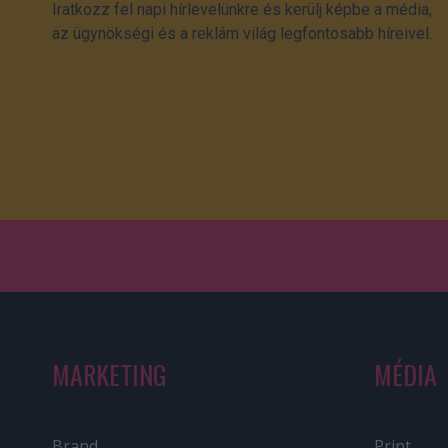
Iratkozz fel napi hírlevelünkre és kerülj képbe a média,
az ügynökségi és a reklám világ legfontosabb híreivel.
MARKETING
MÉDIA
Brand
Print