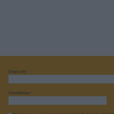
Email cím
*
Vezetéknév
*