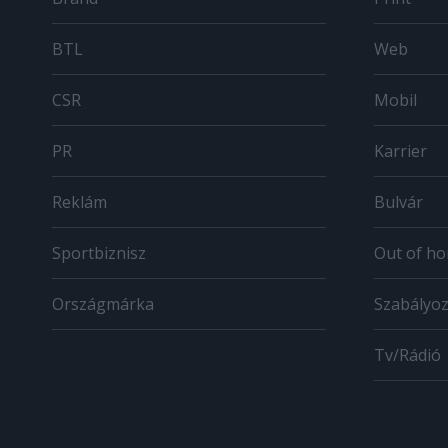
BTL
Web
CSR
Mobil
PR
Karrier
Reklám
Bulvár
Sportbiznisz
Out of h
Országmárka
Szabályo
Tv/Rádió