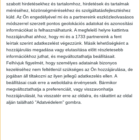
„A klímavészhelyzet az egyik legsürgetőbb kihívás,
szabott hirdetésekhez és tartalomhoz, hirdetések és tartalmak
amivel szembenézünk. Csapatunk keményen dolgozott
méréséhez, közönségmérésekhez és szolgáltatásfejlesztéshez
azon, hogy tető alá hozza a megújulóenergia-
küld.
Az Ön engedélyével mi és a partnereink eszközleolvasásos
szerződéseket telephelyeink számára mind az öt
módszerrel szerzett pontos geolokációs adatokat és azonosítási
információkat is felhasználhatunk. A megfelelő helyre kattintva
kontinensen, még közelebb hozva a 100 százalékig
hozzájárulhat ahhoz, hogy mi és a 1733 partnereink a fent
megújuló energiára való áttérés megvalósítását.
leírtak szerint adatkezelést végezzünk. Másik lehetőségként a
Természetesen még sok munka áll előttünk, ám reméljük,
hozzájárulás megadása vagy elutasítása előtt részletesebb
hogy a mostani bejelentésünk másutt is ösztönzi majd
információkhoz juthat, és megváltoztathatja beállításait.
további lépések megtételét, illetve segít azt bizonyítani,
Felhívjuk figyelmét, hogy személyes adatainak bizonyos
hogy lehetséges küzdeni a klímaváltozási krízis ellen és
kezeléséhez nem feltétlenül szükséges az Ön hozzájárulása, de
a globális felmelegedést 1,5 Celsius fokon belül tartani. A
jogában áll tiltakozni az ilyen jellegű adatkezelés ellen. A
beállításai csak erre a weboldalra érvényesek. Bármikor
megújulók igenis járható utat jelentenek” – mondta Marc
megváltoztathatja a preferenciáit, vagy visszavonhatja
Engel, az Unilever beszerzési igazgatója.
hozzájárulását, ha visszatér erre az oldalra, és rákattint az oldal
alján található "Adatvédelem" gombra.
A vállalat hétfői bejelentése azt megelőzően érkezett,
hogy az Unilever részt vesz a New York-i Klímahét
megnyitó ünnepségén és az ENSZ főtitkára által
szervezett, Climate Action Summit elnevezésű
éghajlatváltozási csúcstalálkozóján is, ahol – a párizsi