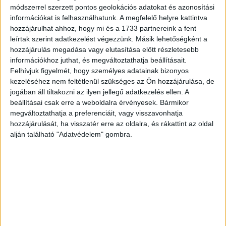
módszerrel szerzett pontos geolokációs adatokat és azonosítási
információkat is felhasználhatunk. A megfelelő helyre kattintva
Az eseményen Géczi Tamás, az Inspira Media Research
hozzájárulhat ahhoz, hogy mi és a 1733 partnereink a fent
ügyvezető igazgatója és Melles Katalin, a társaság
leírtak szerint adatkezelést végezzünk. Másik lehetőségként a
kutatási igazgatója ismertették a cég hazai rádiós piacra
hozzájárulás megadása vagy elutasítása előtt részletesebb
vonatkozó hallgatottsági adatait. Ezek alapján országos
információkhoz juthat, és megváltoztathatja beállításait.
szinten a 18 évesnél idősebbek körében a Kossuth Rádió
Felhívjuk figyelmét, hogy személyes adatainak bizonyos
kezeléséhez nem feltétlenül szükséges az Ön hozzájárulása, de
rendelkezett a legnagyobb napi átlagos eléréssel, a
jogában áll tiltakozni az ilyen jellegű adatkezelés ellen. A
Petőfi Rádiót megelőzve. Budapesten a Sláger FM vezeti
beállításai csak erre a weboldalra érvényesek. Bármikor
a hallgatottsági verseny a februári adatok szerint, a
megváltoztathatja a preferenciáit, vagy visszavonhatja
Kossuthot és a Music FM-et megelőzve. A részletes
hozzájárulását, ha visszatér erre az oldalra, és rákattint az oldal
adatokból az is kiderült, hogy azzal, hogy a Class FM
alján található "Adatvédelem" gombra.
elveszítette frekvenciáját vidéken a helyi adók nyertek
sokat, míg országos szinten a Petőfi volt a változás fő
nyertese.
CÍMKÉK
Hanák Tamás
Inspira Media Research
Radio Sales House