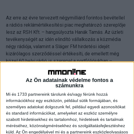
Az erre az évre tervezett négymilliárd forintos bevétellel
a rádiós reklámértékesítési piac meghatározó szereplője
lesz az RSH Kft. – hangsúlyozta Hanák Tamás. Az üzleti
tevékenységét az idén elindító vállalkozás a közmédia
négy rádiója, valamint a Sláger FM hirdetési idejét
kizárólagos szerződéssel értékesíti, de emellett még
közel 60 helyi rádió is szerepel a portfóliójukban –
mondta el a cég tegnapi tájékoztatóján az ügyvezető
igazgató.
Az Ön adatainak védelme fontos a
számunkra
A magyar rádiós hirdetési piac a múlt évben az MRSZ
Mi és 1733 partnereink tárolunk és/vagy férünk hozzá
adatai alapján 9,5 milliárd forintos lehetett, ebből
információkhoz egy eszközön, például sütik formájában, és
becslések szerint a Class FM 3 milliárd forinttal
személyes adatokat dolgozunk fel, például egyedi azonosítókat
részesedhetett. Hanák Tamás azzal számol, hogy ennek
és standard információkat, amelyeket az eszköz személyre
az összegnek mintegy fele eltűnik majd a piacról, így
szabott hirdetésekhez és tartalomhoz, hirdetések és tartalmak
nagyjából 8 milliárd forintos lehet majd a rádiós hirdetési
méréséhez, közönségmérésekhez és szolgáltatásfejlesztéshez
küld.
Az Ön engedélyével mi és a partnereink eszközleolvasásos
piac.