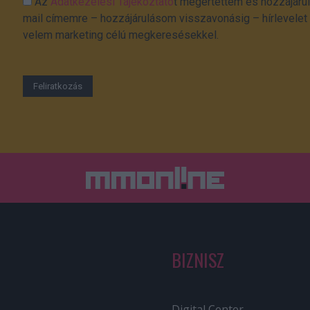
Az
Adatkezelési Tájékoztató
t megértettem és hozzájárul
mail címemre – hozzájárulásom visszavonásig – hírlevelet k
velem marketing célú megkeresésekkel.
BIZNISZ
Digital Center