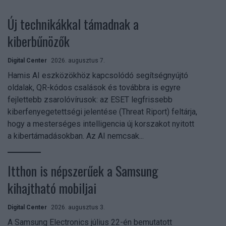
Új technikákkal támadnak a
kiberbűnözők
Digital Center
2026. augusztus 7.
Hamis AI eszközökhöz kapcsolódó segítségnyújtó
oldalak, QR-kódos csalások és továbbra is egyre
fejlettebb zsarolóvírusok: az ESET legfrissebb
kiberfenyegetettségi jelentése (Threat Riport) feltárja,
hogy a mesterséges intelligencia új korszakot nyitott
a kibertámadásokban. Az AI nemcsak...
Itthon is népszerűek a Samsung
kihajtható mobiljai
Digital Center
2026. augusztus 3.
A Samsung Electronics július 22-én bemutatott