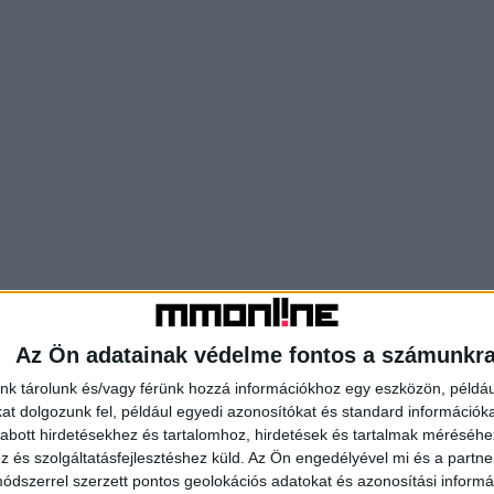
Az Ön adatainak védelme fontos a számunkr
nk tárolunk és/vagy férünk hozzá információkhoz egy eszközön, példáu
t dolgozunk fel, például egyedi azonosítókat és standard információk
abott hirdetésekhez és tartalomhoz, hirdetések és tartalmak méréséhe
és szolgáltatásfejlesztéshez küld.
Az Ön engedélyével mi és a partne
dszerrel szerzett pontos geolokációs adatokat és azonosítási informác