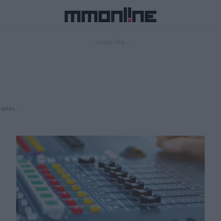
- HIRDETÉS -
rdetés -