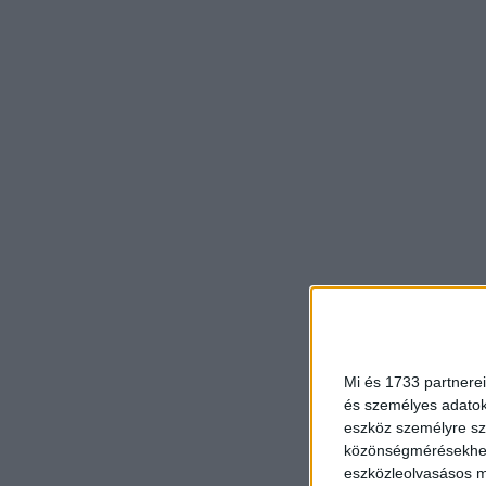
Mi és 1733 partnerei
és személyes adatoka
eszköz személyre sz
közönségmérésekhez 
eszközleolvasásos mó