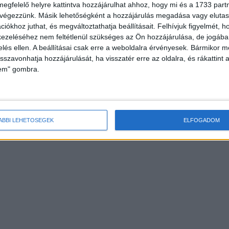
megfelelő helyre kattintva hozzájárulhat ahhoz, hogy mi és a 1733 partne
 végezzünk. Másik lehetőségként a hozzájárulás megadása vagy elutasí
iókhoz juthat, és megváltoztathatja beállításait.
Felhívjuk figyelmét, 
ezeléséhez nem feltétlenül szükséges az Ön hozzájárulása, de jogában 
zelés ellen. A beállításai csak erre a weboldalra érvényesek. Bármikor m
isszavonhatja hozzájárulását, ha visszatér erre az oldalra, és rákattint a
lem" gombra.
ÁBBI LEHETŐSÉGEK
ELFOGADOM