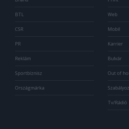
BTL
Web
CSR
Mobil
PR
Karrier
Reklám
Bulvár
Sportbiznisz
Out of h
Országmárka
Szabályo
Tv/Rádió