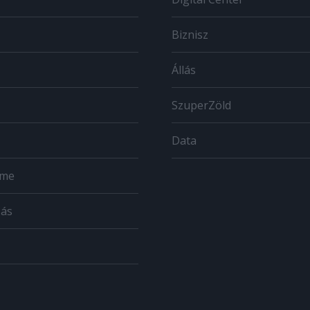
Biznisz
Állás
SzuperZöld
Data
ome
zás