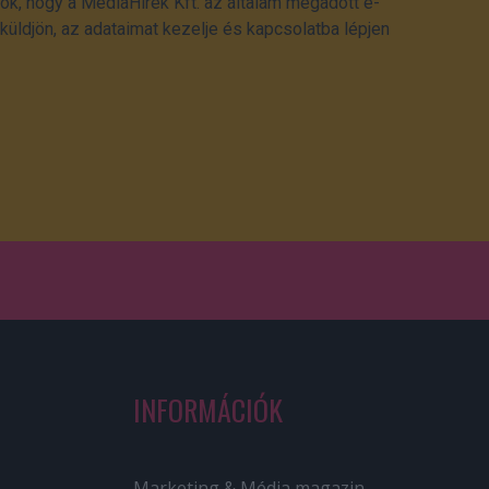
ok, hogy a MédiaHírek Kft. az általam megadott e-
üldjön, az adataimat kezelje és kapcsolatba lépjen
INFORMÁCIÓK
Marketing & Média magazin