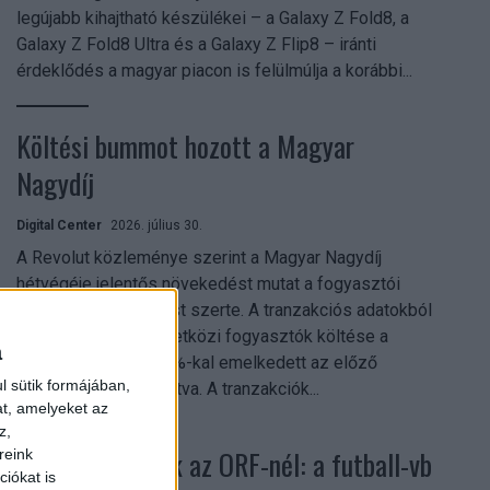
legújabb kihajtható készülékei – a Galaxy Z Fold8, a
Galaxy Z Fold8 Ultra és a Galaxy Z Flip8 – iránti
érdeklődés a magyar piacon is felülmúlja a korábbi...
Költési bummot hozott a Magyar
Nagydíj
Digital Center
2026. július 30.
A Revolut közleménye szerint a Magyar Nagydíj
hétvégéje jelentős növekedést mutat a fogyasztói
aktivitásban Budapest szerte. A tranzakciós adatokból
kiderül, hogy a nemzetközi fogyasztók költése a
a
versenyhétvégén 26%-kal emelkedett az előző
l sütik formájában,
hétvégéhez viszonyítva. A tranzakciók...
at, amelyeket az
z,
Rekordok dőltek az ORF-nél: a futball-vb
reink
iókat is