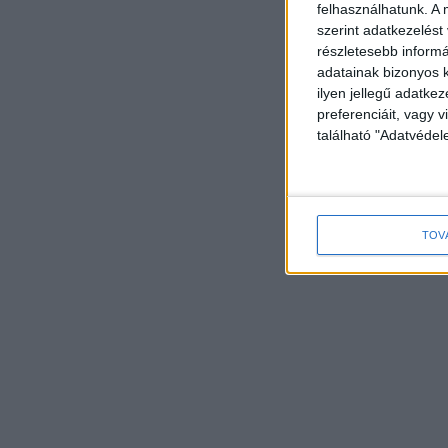
felhasználhatunk. A 
szerint adatkezelést
részletesebb informác
adatainak bizonyos k
ilyen jellegű adatke
preferenciáit, vagy v
található "Adatvéde
TOV