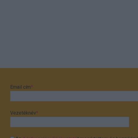
Email cím
*
Vezetéknév
*