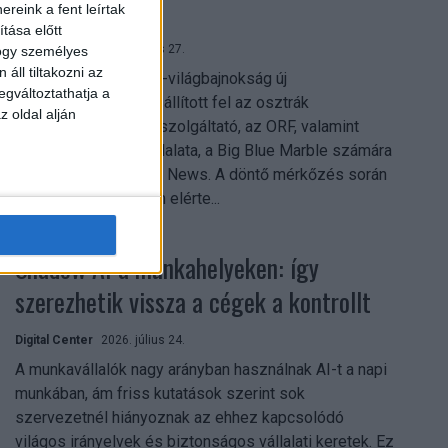
mindent vitt
reink a fent leírtak
tása előtt
Digital Center
2026. július 27.
hogy személyes
áll tiltakozni az
A 2026-os labdarúgó-világbajnokság új
egváltoztathatja a
streamingrekordokat állított fel az osztrák
z oldal alján
közszolgálati műsorszolgáltató, az ORF, valamint
technológiai leányvállalata, a Big Blue Marble számára
– írja a Broadband TV News. A döntő mérkőzés során
az átlagos nézőszám elérte...
Shadow AI a munkahelyeken: így
szerezhetik vissza a cégek a kontrollt
Digital Center
2026. július 24.
A munkavállalók nagy arányban használnak AI-t a napi
munkában, ám friss kutatások szerint sok
szervezetnél hiányoznak az ehhez kapcsolódó
világos irányelvek és biztonságos vállalati keretek. Ez