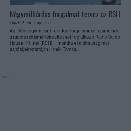
Négymilliárdos forgalmat tervez az RSH
Tv/Rádió
2017. április 26.
Az idén négymilliárd forintos forgalommal számolnak
a rádiós reklámértékesítéssel foglalkozó Radio Sales
House Kft.-nél (RSH) – mondta el a társaság mai
sajtótájékoztatóján Hanák Tamás,...
rdetés -