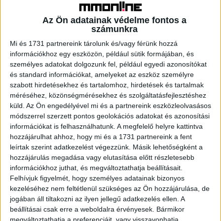
A cégek a legszívesebben társadalmi ügyek
Az Ön adatainak védelme fontos a
képviseletére, helyi közösségi ügyekre, a
számunkra
környezetterhelés csökkentésére, közösségi események
Mi és 1731 partnereink tárolunk és/vagy férünk hozzá
és helyi oktatás támogatására, valamint helyi
információkhoz egy eszközön, például sütik formájában, és
önkormányzat vagy más közintézmény pénzügyi, tárgyi
személyes adatokat dolgozunk fel, például egyedi azonosítókat
eszköz támogatására költenek. Az ügyek közül fontosnak
és standard információkat, amelyeket az eszköz személyre
szabott hirdetésekhez és tartalomhoz, hirdetések és tartalmak
tartják a társadalmi és gazdasági fejlődést, az oktatást,
méréséhez, közönségmérésekhez és szolgáltatásfejlesztéshez
képzést, a környezet- és állatvédelmet, illetve az
küld.
Az Ön engedélyével mi és a partnereink eszközleolvasásos
egészségügyet és jólétet.
módszerrel szerzett pontos geolokációs adatokat és azonosítási
információkat is felhasználhatunk. A megfelelő helyre kattintva
A CSR tevékenység motivációi között az élen szerepel a
hozzájárulhat ahhoz, hogy mi és a 1731 partnereink a fent
munkaerő megtartása, vagyis a dolgozók véleménye a
leírtak szerint adatkezelést végezzünk. Másik lehetőségként a
vállalat társadalmi erőfeszítéseiről; a márkaérték
hozzájárulás megadása vagy elutasítása előtt részletesebb
információkhoz juthat, és megváltoztathatja beállításait.
növelése és az employer branding. Nem érdemes
Felhívjuk figyelmét, hogy személyes adatainak bizonyos
azonban eladásösztönzésre használni ezeket az
kezeléséhez nem feltétlenül szükséges az Ön hozzájárulása, de
aktivitásokat – ezzel a kérdőívet kitöltők 90%-a egyetért.
jogában áll tiltakozni az ilyen jellegű adatkezelés ellen. A
beállításai csak erre a weboldalra érvényesek. Bármikor
megváltoztathatja a preferenciáit, vagy visszavonhatja