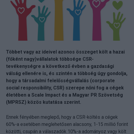
Többet vagy az ideivel azonos összeget költ a hazai
(főként nagy)vállalatok többsége CSR-
tevékenységre a következő évben a gazdasági
válság ellenére is, és szintén a többség úgy gondolja,
hogy a társadalmi felelősségvállalás (corporate
social responsibility, CSR) szerepe nőni fog a cégek
életében a Scale Impact és a Magyar PR Szövetség
(MPRSZ) közös kutatása szerint.
Ennek fényében meglepő, hogy a CSR-költés a cégek
60%-a esetében meglehetősen alacsony, 1-15 millió forint
közötti, csupán a válaszadók 10%-a adományoz vagy költ