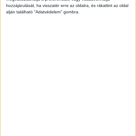
hozzájárulását, ha visszatér erre az oldalra, és rákattint az oldal
alján található "Adatvédelem" gombra.
“A társadalmi felelősségvállalás gyakran a
cégek kommunikációs csapatához
tartozik, ezért tartotta fontosnak a Magyar
PR Szövetség a kutatást.”, teszi hozzá
Sztaniszláv András, a szervezet elnöke. “A
kommunikációs tevékenység akkor éri el
célját, ha a szervezet nem csak az
aktivitásra, hanem annak tervezésére és
mérésére is fordít energiát. Sokat fejlődött
a társadalmi felelősségvállalás hitelessége,
de az a tény, hogy a szervezeteknek csak
kétharmada dolgozik stratégiai mentén és