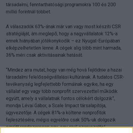
társadalmi, fenntarthatósági programokra 100 és 200
millió forintnál többet.
A válaszadók 63%-ának már van vagy most készíti CSR
stratégiáját, ám meglepő, hogy a nagyvállalatok 12%-a
ennek hiányában jótékonykodik – ez Nyugat-Európában
elképzelhetetlen lenne. A cégek alig több mint harmada,
36% méri csak aktivitásainak hatását.
“Mindez arra mutat, hogy van még hová fejlődnie a hazai
társadalmi felelősségvállalási kultúrának. A tudatos CSR-
tevékenység legfejlettebb formáinak egyike, ha egy
vállalat egy vagy több nonprofit szervezettel működik
együtt, amely a vállalatnak fontos célokért dolgozik”,
mondja Lévai Gábor, a Scale Impact társalapítója,
ügyvezetője. A cégek 81%-a költene nonprofitok
fejlesztésére, mégis egyelőre csak 50%-uk dolgozik
együtt rendszeresen egy-egy civil szervezettel.