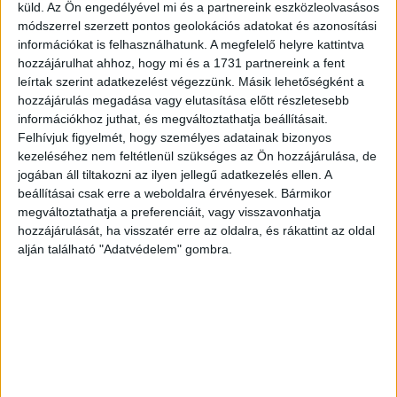
küld.
Az Ön engedélyével mi és a partnereink eszközleolvasásos
drivereinek és modelljeinek értése.
módszerrel szerzett pontos geolokációs adatokat és azonosítási
információkat is felhasználhatunk. A megfelelő helyre kattintva
– Melyik volt az a könyv vagy film, ami az elmúlt
hozzájárulhat ahhoz, hogy mi és a 1731 partnereink a fent
időszakban a legnagyobb hatással volt önre?
leírtak szerint adatkezelést végezzünk. Másik lehetőségként a
– I am mother, Ozark, The Platform, Raja Rajamannar:
hozzájárulás megadása vagy elutasítása előtt részletesebb
információkhoz juthat, és megváltoztathatja beállításait.
Quantum Marketing, Nigel Vaz: Digital Busi­ness
Felhívjuk figyelmét, hogy személyes adatainak bizonyos
Transformation, Cormac McCarthy: Odakint a sötétség.
kezeléséhez nem feltétlenül szükséges az Ön hozzájárulása, de
jogában áll tiltakozni az ilyen jellegű adatkezelés ellen. A
– Milyen marketingtrendek jellemzik majd 2022-t, lesz-e
beállításai csak erre a weboldalra érvényesek. Bármikor
olyan közülük, ami még jobban kiemelkedhet, felerősödhet
megváltoztathatja a preferenciáit, vagy visszavonhatja
jövőre?
hozzájárulását, ha visszatér erre az oldalra, és rákattint az oldal
alján található "Adatvédelem" gombra.
– A connectivity fontosságának erősödése, az adaptivitás
képessége mind céges, mind társadalmi szinten, a
vállalat, márka, társadalom kapcsolatának újraértelmezése,
illetve a VUCA.
– Van olyan kreatív díj, akár itthon, akár külföldön, akár
Cannes-ban, amit szeretne megnyerni?