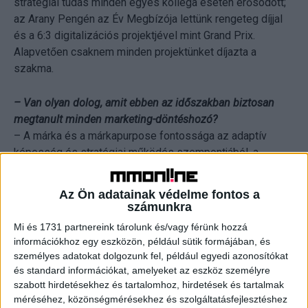
stratégiai tudás minden egyes kolléga esetén erősödött;
az Arany Pengén az Év Megbízója lettünk rengeteg díjjal
és a 6:3 digitalizációs projektjével mint Grand Prix.
Alapvetően csaknem minden projektünket díjazta a
szakma.
– Van olyan dolog, amit ebben az időszakban biztosan
megtanult minden marketing-döntéshozó?
– A márka és a márkapurpose fontossága az adaptív
képesség és stratégiai működés szempontjából, a
gyorsaság, valamint a folyamatos újratervezés.
Az Ön adatainak védelme fontos a
– Mi az a 3 dolog, amit ajánlana egy fiatal marketinges
számunkra
diáknak, aki szeretne igazán jó marketinges lenni 10 év
Mi és 1731 partnereink tárolunk és/vagy férünk hozzá
múlva?
információkhoz egy eszközön, például sütik formájában, és
– Top márkastratégiai tudás, analitikai képesség, amely
személyes adatokat dolgozunk fel, például egyedi azonosítókat
egyrészt a hagyományos, például kutatási analitikát,
és standard információkat, amelyeket az eszköz személyre
szabott hirdetésekhez és tartalomhoz, hirdetések és tartalmak
másrészt az egyre fontosabb digitális értést és
méréséhez, közönségmérésekhez és szolgáltatásfejlesztéshez
alkalmazást jelenti, emellett az adott terület üzleti