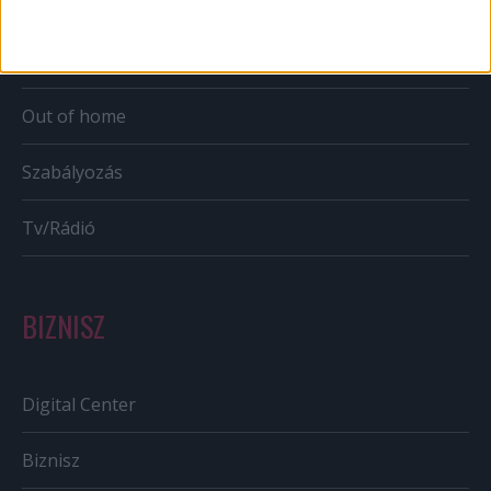
Karrier
Bulvár
Out of home
Szabályozás
Tv/Rádió
BIZNISZ
Digital Center
Biznisz