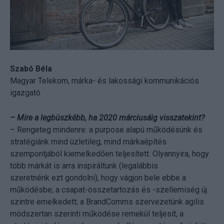
Szabó Béla
Magyar Telekom, márka- és lakossági kommunikációs
igazgató
– Mire a legbüszkébb, ha 2020 márciusáig visszatekint?
– Rengeteg mindenre: a purpose alapú működésünk és
stratégiánk mind üzletileg, mind márkaépítés
szempontjából kiemelkedően teljesített. Olyannyira, hogy
több márkát is arra inspiráltunk (legalábbis
szeretnénk ezt gondolni), hogy vágjon bele ebbe a
működésbe; a csapat-összetartozás és -szellemiség új
szintre emelkedett; a BrandComms szervezetünk agilis
módszertan szerinti működése remekül teljesít, a