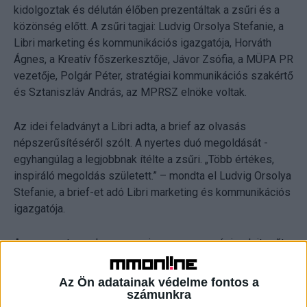
kidolgoztak és délután élőben prezentáltak a zsűri és a
közönség előtt. A zsűri tagjai: Ludvig Orsolya Stefanie, a
Libri marketing és kommunikációs igazgatója, Horváth
Ágnes, a Kreatív főszerkesztője, Jávor Zsófia, a MÜPA PR
vezetője, Polgár Péter, stratégiai kommunikációs szakértő
és Sztaniszláv András, az MPRSZ elnöke voltak.
Az idei feladványt a Libri adta, a brief az olvasás
népszerűsítéséről szólt. A nyertes duó megoldását -
egyhangúlag a legjobbnak ítélte a zsűri. „Több értékes,
inspiráló megoldás született.” – mondta el Ludvig Orsolya
Stefanie, a brief-et adó Libri marketing és kommunikációs
igazgatója.
Az a csapat, amely megnyeri a magyarországi selejtezőt,
részt vesz az online világversenyen A nemzetközi
győztes előadhat a 2025-ös ICCO Global Summit-on, a
Az Ön adatainak védelme fontos a
döntősök pedig automatikusan tagságot nyernek az ICCO
számunkra