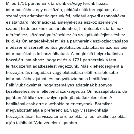
Next Gen csoportjába és részt vehetnek a NextGen Group
Mi és 1731 partnereink tárolunk és/vagy férünk hozzá
Next Gen Board munkájában.
információkhoz egy eszközön, például sütik formájában, és
személyes adatokat dolgozunk fel, például egyedi azonosítókat
és standard információkat, amelyeket az eszköz személyre
„Szinte minden csapat használt Mesterséges
szabott hirdetésekhez és tartalomhoz, hirdetések és tartalmak
Intelligenciát, de nem az dominálta a pitcheket, ami jó jel.
méréséhez, közönségmérésekhez és szolgáltatásfejlesztéshez
Magabiztosan és profin prezentáltak, ezt jó látni és
küld.
Az Ön engedélyével mi és a partnereink eszközleolvasásos
fontosnak tartjuk erősíteni is bennük. Sok fiatal szakember
módszerrel szerzett pontos geolokációs adatokat és azonosítási
ismeri fel, hogy milyen lehetőség egy ilyen versenyen
információkat is felhasználhatunk. A megfelelő helyre kattintva
elindulni, hiszen élesben ki tudja próbálni magát, a
hozzájárulhat ahhoz, hogy mi és a 1731 partnereink a fent
nemzetközi döntő pedig már egyből globális
leírtak szerint adatkezelést végezzünk. Másik lehetőségként a
hozzájárulás megadása vagy elutasítása előtt részletesebb
megmérettetést jelent.” – értékelte a versenyt Sztaniszláv
információkhoz juthat, és megváltoztathatja beállításait.
András, az MPRSZ elnöke.
Felhívjuk figyelmét, hogy személyes adatainak bizonyos
kezeléséhez nem feltétlenül szükséges az Ön hozzájárulása, de
A pitchek alatt egymást is jobban megismerték a
jogában áll tiltakozni az ilyen jellegű adatkezelés ellen. A
résztvevők, szándékunk is a kapcsolatépítés támogatása.
beállításai csak erre a weboldalra érvényesek. Bármikor
Köszönjük továbbá a fiatalok munkáltatóinak, hiszen ez
megváltoztathatja a preferenciáit, vagy visszavonhatja
hozzájárulását, ha visszatér erre az oldalra, és rákattint az oldal
egy napra ‘kiveszi’ őket a napi munkából, ugyanakkor
alján található "Adatvédelem" gombra.
elismerés is tehát a munkáltatói márka építését is
szolgálja. A nyertes csapatnak gratulálok és bízom benne,