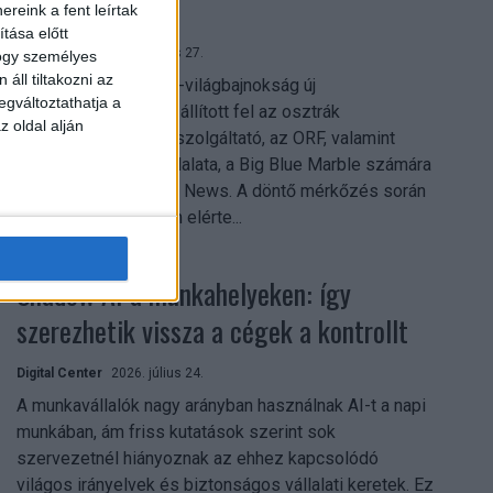
mindent vitt
reink a fent leírtak
tása előtt
Digital Center
2026. július 27.
hogy személyes
áll tiltakozni az
A 2026-os labdarúgó-világbajnokság új
egváltoztathatja a
streamingrekordokat állított fel az osztrák
z oldal alján
közszolgálati műsorszolgáltató, az ORF, valamint
technológiai leányvállalata, a Big Blue Marble számára
– írja a Broadband TV News. A döntő mérkőzés során
az átlagos nézőszám elérte...
Shadow AI a munkahelyeken: így
szerezhetik vissza a cégek a kontrollt
Digital Center
2026. július 24.
A munkavállalók nagy arányban használnak AI-t a napi
munkában, ám friss kutatások szerint sok
szervezetnél hiányoznak az ehhez kapcsolódó
világos irányelvek és biztonságos vállalati keretek. Ez