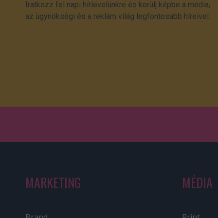
Iratkozz fel napi hírlevelünkre és kerülj képbe a média,
az ügynökségi és a reklám világ legfontosabb híreivel.
MARKETING
MÉDIA
Brand
Print