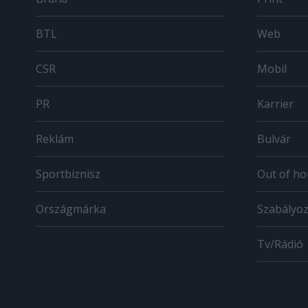
BTL
Web
CSR
Mobil
PR
Karrier
Reklám
Bulvár
Sportbiznisz
Out of h
Országmárka
Szabályo
Tv/Rádió