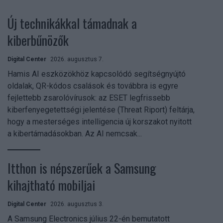
Új technikákkal támadnak a
kiberbűnözők
Digital Center
2026. augusztus 7.
Hamis AI eszközökhöz kapcsolódó segítségnyújtó
oldalak, QR-kódos csalások és továbbra is egyre
fejlettebb zsarolóvírusok: az ESET legfrissebb
kiberfenyegetettségi jelentése (Threat Riport) feltárja,
hogy a mesterséges intelligencia új korszakot nyitott
a kibertámadásokban. Az AI nemcsak...
Itthon is népszerűek a Samsung
kihajtható mobiljai
Digital Center
2026. augusztus 3.
A Samsung Electronics július 22-én bemutatott