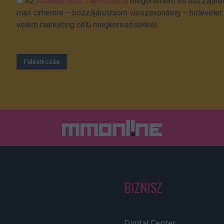
Az
Adatkezelési Tájékoztató
t megértettem és hozzájárul
mail címemre – hozzájárulásom visszavonásig – hírlevelet k
velem marketing célú megkeresésekkel.
BIZNISZ
Digital Center