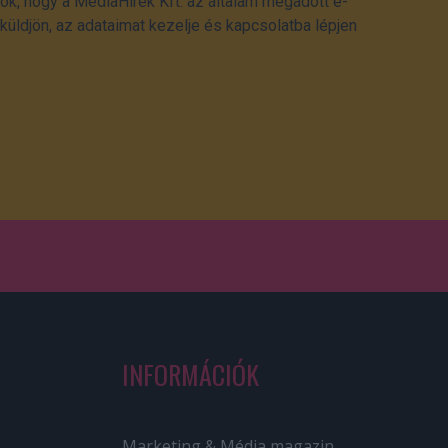
ok, hogy a MédiaHírek Kft. az általam megadott e-
üldjön, az adataimat kezelje és kapcsolatba lépjen
INFORMÁCIÓK
Marketing & Média magazin