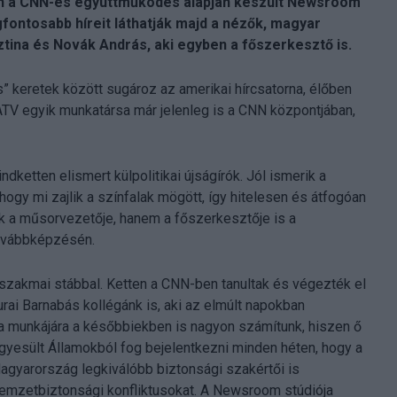
V-n a CNN-es együttműködés alapján készült Newsroom
fontosabb híreit láthatják majd a nézők, magyar
ina és Novák András, aki egyben a főszerkesztő is.
” keretek között sugároz az amerikai hírcsatorna, élőben
TV egyik munkatársa már jelenleg is a CNN központjában,
ketten elismert külpolitikai újságírók. Jól ismerik a
hogy mi zajlik a színfalak mögött, így hitelesen és átfogóan
ak a műsorvezetője, hanem a főszerkesztője is a
továbbképzésén.
szakmai stábbal. Ketten a CNN-ben tanultak és végezték el
urai Barnabás kollégánk is, aki az elmúlt napokban
arna munkájára a későbbiekben is nagyon számítunk, hiszen ő
Egyesült Államokból fog bejelentkezni minden héten, hogy a
agyarország legkiválóbb biztonsági szakértői is
emzetbiztonsági konfliktusokat. A Newsroom stúdiója