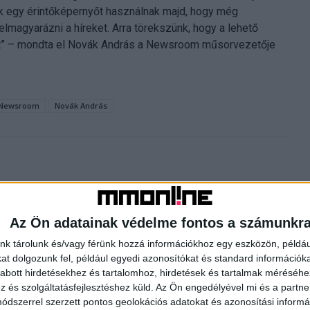
k egy érintőképernyőt használnak majd, hogy még
magyarázni a híreket. Arra törekszünk, hogy a lehető
eit” – mondta el Novák András a Newsroom műsorvezetője
Newsroom
Novák András
Az Ön adatainak védelme fontos a számunkr
nk tárolunk és/vagy férünk hozzá információkhoz egy eszközön, példáu
Következő cikk
t dolgozunk fel, például egyedi azonosítókat és standard információk
abott hirdetésekhez és tartalomhoz, hirdetések és tartalmak méréséhe
Új évaddal jön az AMC sorozata
és szolgáltatásfejlesztéshez küld.
Az Ön engedélyével mi és a partne
dszerrel szerzett pontos geolokációs adatokat és azonosítási informác