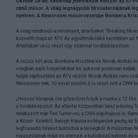
Októbe 28-án, vasárnap jelentkezik először az AT
című műsor. A világ legnagyobb hírcsatornájának leg
nyelven. A Newsroom műsorvezetője Bombera Kriszt
A világ rendkívüli eseményeit, amelyeket “Breaking News
közvetíti majd az ATV. Az együttműködés keretében az A
Atlantában vesz részt egy szakmai továbbképzésen.
A műsor két arca, Bombera Krisztina és Novák András mind
világban zajló folyamatokat és sokszor pontosan tudják, 
tudják tájékoztatni az ATV nézőit. Novák András nem cs
Newsroom-nak, 10 évvel ezelőtt ő is részt vett a CNN 
„Hosszú hónapok óta gőzerővel folyik a munka a 12 fős 
a továbbképzést. Az atlantai központban tanul jelenleg T
találkozott már Ted Turner-rel, a CNN alapítójával is. B
a Közel- Keletről, Balogh Klaudia kolléganőnk pedig az 
legfrissebb híreket tudósítsa a térségből. A műsorban M
megszólalnak majd és elemzik a különböző katonai és n