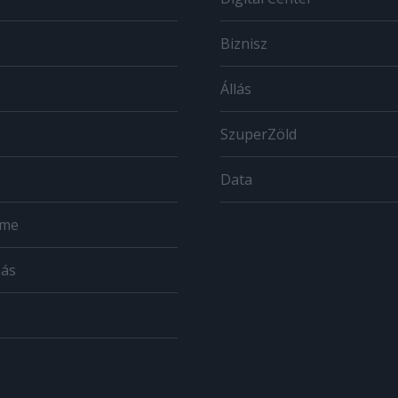
Biznisz
Állás
SzuperZöld
Data
ome
zás