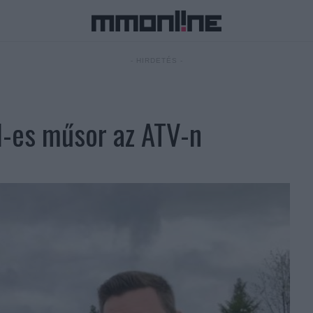
- HIRDETÉS -
N-es műsor az ATV-n