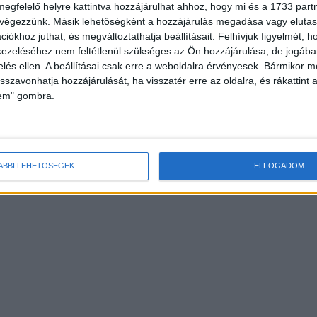
megfelelő helyre kattintva hozzájárulhat ahhoz, hogy mi és a 1733 partne
HOR
 végezzünk. Másik lehetőségként a hozzájárulás megadása vagy elutasí
iókhoz juthat, és megváltoztathatja beállításait.
Felhívjuk figyelmét, 
ezeléséhez nem feltétlenül szükséges az Ön hozzájárulása, de jogában 
zelés ellen. A beállításai csak erre a weboldalra érvényesek. Bármikor m
isszavonhatja hozzájárulását, ha visszatér erre az oldalra, és rákattint a
lem" gombra.
b filmnek járó FIPRESCI
Kulináris kalandok a TV Paprika új
ÁBBI LEHETŐSÉGEK
ELFOGADOM
s barát
sorozataival