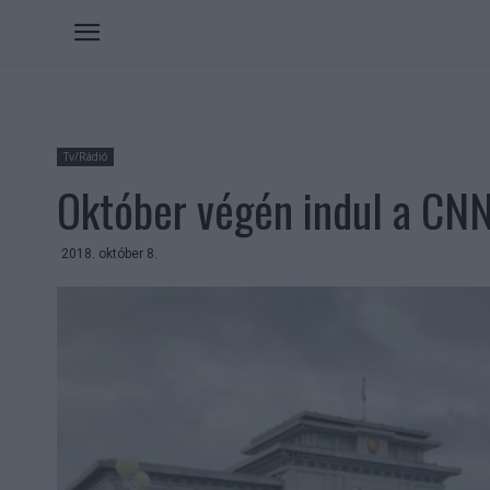
Tv/Rádió
Október végén indul a CN
2018. október 8.