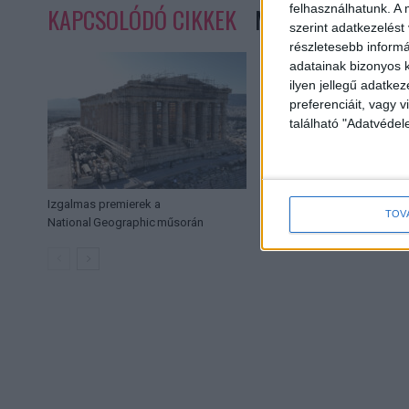
felhasználhatunk. A 
KAPCSOLÓDÓ CIKKEK
MORE FROM AUT
szerint adatkezelést
részletesebb informác
adatainak bizonyos k
ilyen jellegű adatke
preferenciáit, vagy v
található "Adatvéde
Izgalmas premierek a
Versenyben a legjob
TOV
National Geographic műsorán
Nagydíjért a Csende