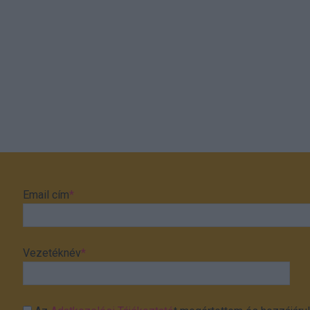
Email cím
*
Vezetéknév
*