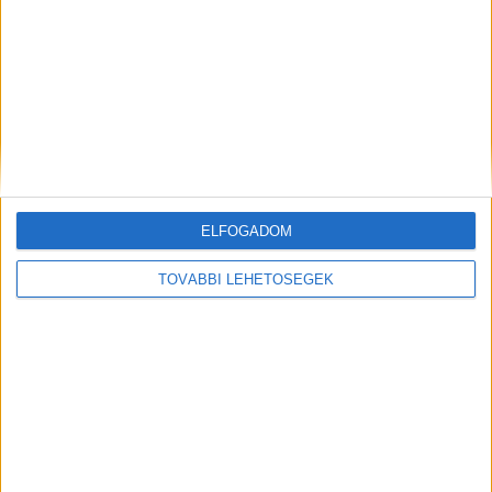
A RADIOCAFÉN
ELFOGADOM
TOVÁBBI LEHETŐSÉGEK
Korábbi adások
A rovat támogatói: