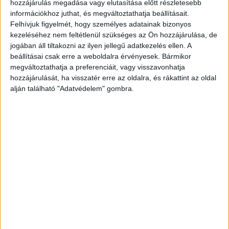
meg...
hozzájárulás megadása vagy elutasítása előtt részletesebb
információkhoz juthat, és megváltoztathatja beállításait.
Felhívjuk figyelmét, hogy személyes adatainak bizonyos
kezeléséhez nem feltétlenül szükséges az Ön hozzájárulása, de
jogában áll tiltakozni az ilyen jellegű adatkezelés ellen. A
beállításai csak erre a weboldalra érvényesek. Bármikor
megváltoztathatja a preferenciáit, vagy visszavonhatja
hozzájárulását, ha visszatér erre az oldalra, és rákattint az oldal
alján található "Adatvédelem" gombra.
Együttműködik a BMW és a CNN
PR
2020. április 2.
Nehéz időkben az inspiráló hírességek még inkább
összefogják a társadalom tagjait. A BMW Group és a CNN
most tizenegy rövidfilmbe sűrítve, a „The Art...