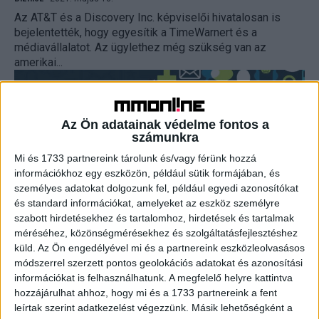
Az AT&T és a Discovery Inc. képviselői hivatalosan is
bejelentették, hogy egyesítik a TimeWarnert és a
médiavállalatot. Az ügylethez még szükség van az
amerikai...
Az Ön adatainak védelme fontos a
számunkra
Mi és 1733 partnereink tárolunk és/vagy férünk hozzá
információkhoz egy eszközön, például sütik formájában, és
személyes adatokat dolgozunk fel, például egyedi azonosítókat
és standard információkat, amelyeket az eszköz személyre
szabott hirdetésekhez és tartalomhoz, hirdetések és tartalmak
Topsztorik a globális médiapiacról
méréséhez, közönségmérésekhez és szolgáltatásfejlesztéshez
küld.
Az Ön engedélyével mi és a partnereink eszközleolvasásos
Web
2020. december 29.
módszerrel szerzett pontos geolokációs adatokat és azonosítási
A Google hajlandó az átvett hírekért is fizetni, a
információkat is felhasználhatunk. A megfelelő helyre kattintva
Facebookot bojkottálták a nagy hirdetők, villámrajtot vett a
hozzájárulhat ahhoz, hogy mi és a 1733 partnereink a fent
Disney+, ezenfelül pedig számos felvásárlás mozgatta
leírtak szerint adatkezelést végezzünk. Másik lehetőségként a