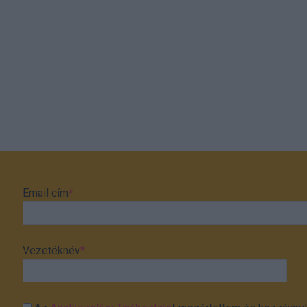
Email cím
*
Vezetéknév
*