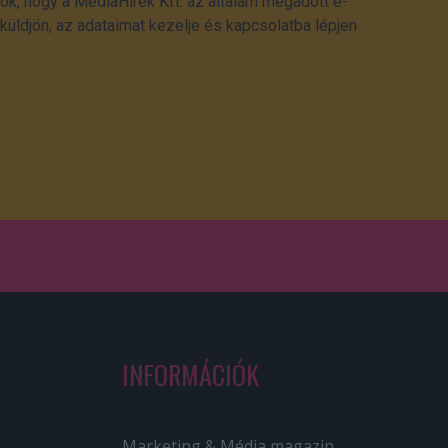
ok, hogy a MédiaHírek Kft. az általam megadott e-
üldjön, az adataimat kezelje és kapcsolatba lépjen
INFORMÁCIÓK
Marketing & Média magazin