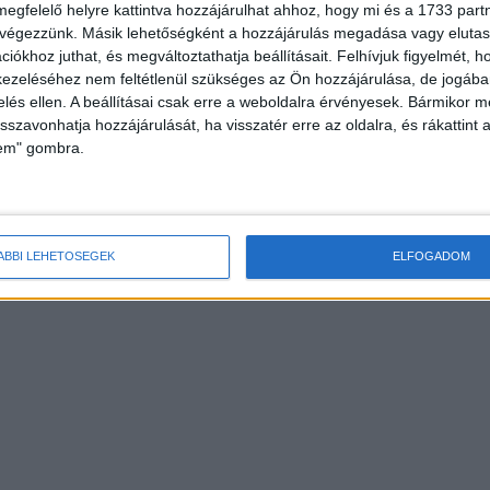
megfelelő helyre kattintva hozzájárulhat ahhoz, hogy mi és a 1733 partne
 végezzünk. Másik lehetőségként a hozzájárulás megadása vagy elutasí
iókhoz juthat, és megváltoztathatja beállításait.
Felhívjuk figyelmét, 
ezeléséhez nem feltétlenül szükséges az Ön hozzájárulása, de jogában 
zelés ellen. A beállításai csak erre a weboldalra érvényesek. Bármikor m
isszavonhatja hozzájárulását, ha visszatér erre az oldalra, és rákattint a
lem" gombra.
ÁBBI LEHETŐSÉGEK
ELFOGADOM