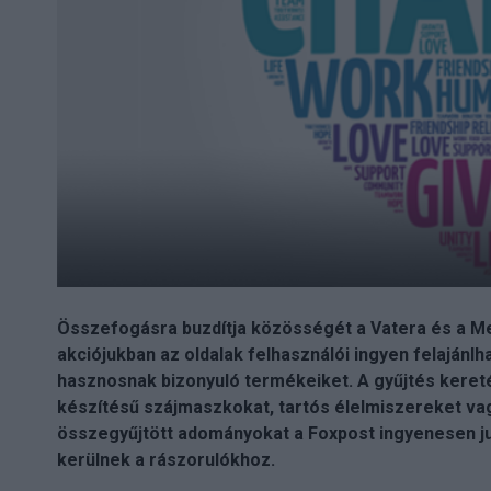
Összefogásra buzdítja közösségét a Vatera és a M
akciójukban az oldalak felhasználói ingyen felajánlh
hasznosnak bizonyuló termékeiket. A gyűjtés kereté
készítésű szájmaszkokat, tartós élelmiszereket vag
összegyűjtött adományokat a Foxpost ingyenesen jut
kerülnek a rászorulókhoz.