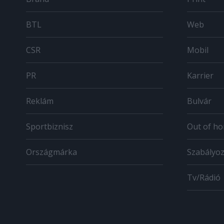
BTL
Web
CSR
Mobil
PR
Karrier
Reklám
Bulvár
Sportbiznisz
Out of h
Országmárka
Szabályo
Tv/Rádió