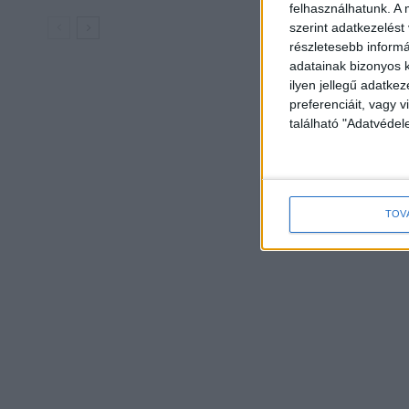
felhasználhatunk. A 
szerint adatkezelést
részletesebb informác
adatainak bizonyos k
ilyen jellegű adatke
preferenciáit, vagy v
található "Adatvéde
TOV