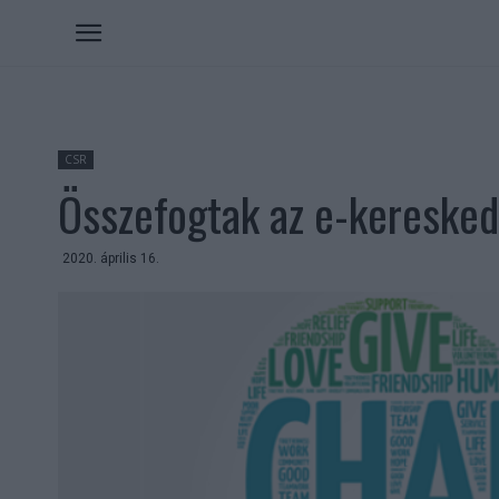
CSR
Összefogtak az e-kereske
2020. április 16.