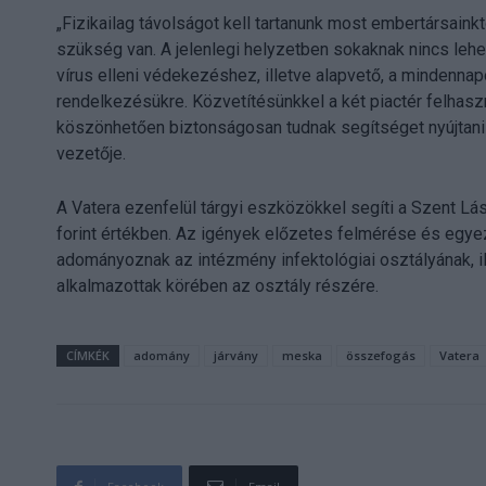
„Fizikailag távolságot kell tartanunk most embertársai
szükség van. A jelenlegi helyzetben sokaknak nincs le
vírus elleni védekezéshez, illetve alapvető, a mindenna
rendelkezésükre. Közvetítésünkkel a két piactér felha
köszönhetően biztonságosan tudnak segítséget nyújtani 
vezetője.
A Vatera ezenfelül tárgyi eszközökkel segíti a Szent L
forint értékben. Az igények előzetes felmérése és egy
adományoznak az intézmény infektológiai osztályának, ille
alkalmazottak körében az osztály részére.
CÍMKÉK
adomány
járvány
meska
összefogás
Vatera