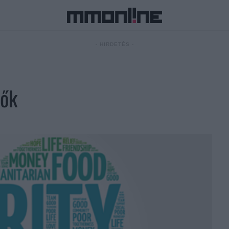
- HIRDETÉS -
dők