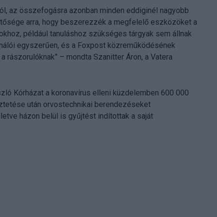
nktól, az összefogásra azonban minden eddiginél nagyobb
hetősége arra, hogy beszerezzék a megfelelő eszközöket a
pokhoz, például tanuláshoz szükséges tárgyak sem állnak
sználói egyszerűen, és a Foxpost közreműködésének
a rászorulóknak” – mondta Szanitter Áron, a Vatera
ászló Kórházat a koronavírus elleni küzdelemben 600 000
eztetése után orvostechnikai berendezéseket
tve házon belül is gyűjtést indítottak a saját