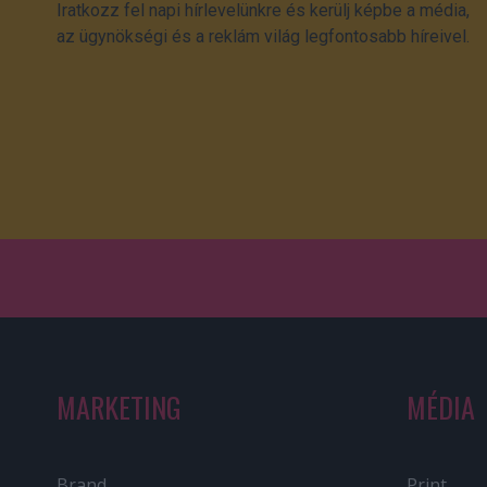
Iratkozz fel napi hírlevelünkre és kerülj képbe a média,
az ügynökségi és a reklám világ legfontosabb híreivel.
MARKETING
MÉDIA
Brand
Print