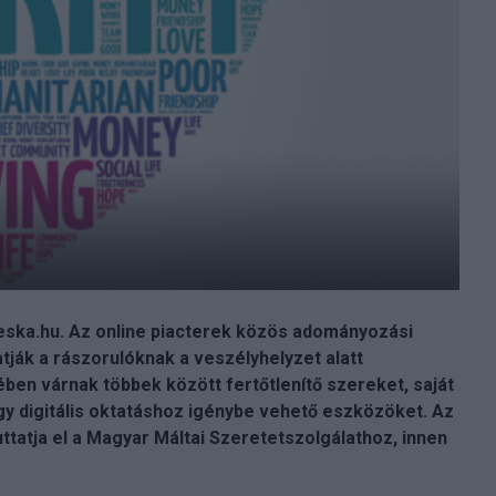
eska.hu. Az online piacterek közös adományozási
atják a rászorulóknak a veszélyhelyzet alatt
ben várnak többek között fertőtlenítő szereket, saját
y digitális oktatáshoz igénybe vehető eszközöket. Az
tatja el a Magyar Máltai Szeretetszolgálathoz, innen