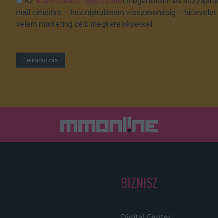
Az
Adatkezelési Tájékoztató
t megértettem és hozzájárul
mail címemre – hozzájárulásom visszavonásig – hírlevelet k
velem marketing célú megkeresésekkel.
BIZNISZ
Digital Center