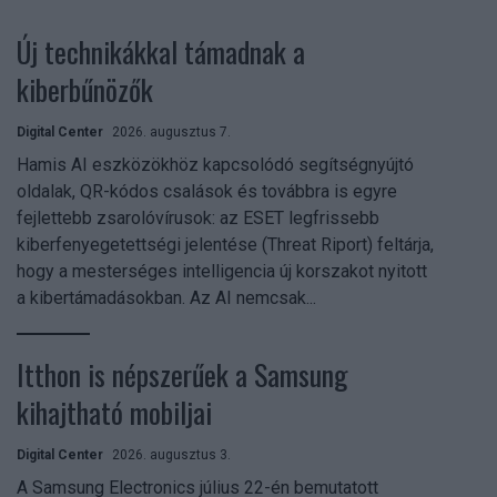
Új technikákkal támadnak a
kiberbűnözők
Digital Center
2026. augusztus 7.
Hamis AI eszközökhöz kapcsolódó segítségnyújtó
oldalak, QR-kódos csalások és továbbra is egyre
fejlettebb zsarolóvírusok: az ESET legfrissebb
kiberfenyegetettségi jelentése (Threat Riport) feltárja,
hogy a mesterséges intelligencia új korszakot nyitott
a kibertámadásokban. Az AI nemcsak...
Itthon is népszerűek a Samsung
kihajtható mobiljai
Digital Center
2026. augusztus 3.
A Samsung Electronics július 22-én bemutatott