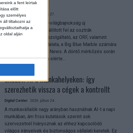
mindent vitt
reink a fent leírtak
tása előtt
Digital Center
2026. július 27.
hogy személyes
áll tiltakozni az
A 2026-os labdarúgó-világbajnokság új
egváltoztathatja a
streamingrekordokat állított fel az osztrák
z oldal alján
közszolgálati műsorszolgáltató, az ORF, valamint
technológiai leányvállalata, a Big Blue Marble számára
– írja a Broadband TV News. A döntő mérkőzés során
az átlagos nézőszám elérte...
Shadow AI a munkahelyeken: így
szerezhetik vissza a cégek a kontrollt
Digital Center
2026. július 24.
A munkavállalók nagy arányban használnak AI-t a napi
munkában, ám friss kutatások szerint sok
szervezetnél hiányoznak az ehhez kapcsolódó
világos irányelvek és biztonságos vállalati keretek. Ez