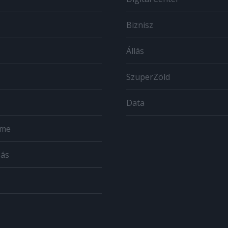
Biznisz
Állás
SzuperZöld
Data
ome
zás