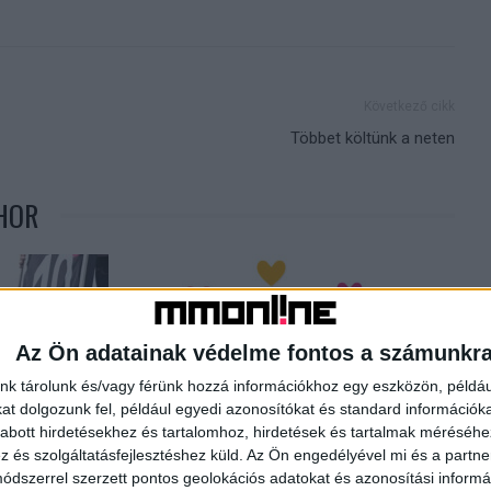
Következő cikk
Többet költünk a neten
HOR
Az Ön adatainak védelme fontos a számunkr
nk tárolunk és/vagy férünk hozzá információkhoz egy eszközön, példáu
t dolgozunk fel, például egyedi azonosítókat és standard információk
abott hirdetésekhez és tartalomhoz, hirdetések és tartalmak méréséhe
 Szoboszlai mezét
Közös kiadvánnyal segít a Bethesda
és szolgáltatásfejlesztéshez küld.
Az Ön engedélyével mi és a partne
Gyermekkórház és az NMHH
dszerrel szerzett pontos geolokációs adatokat és azonosítási informác