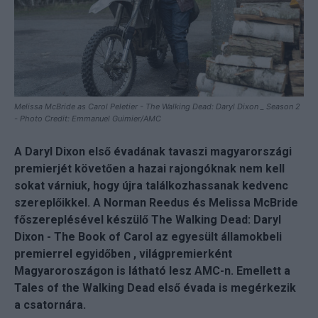
Melissa McBride as Carol Peletier - The Walking Dead: Daryl Dixon _ Season 2
- Photo Credit: Emmanuel Guimier/AMC
A Daryl Dixon első évadának tavaszi magyarországi
premierjét követően a hazai rajongóknak nem kell
sokat várniuk, hogy újra találkozhassanak kedvenc
szereplőikkel. A Norman Reedus és Melissa McBride
főszereplésével készülő The Walking Dead: Daryl
Dixon - The Book of Carol az egyesült államokbeli
premierrel egyidőben , világpremierként
Magyaroroszágon is látható lesz AMC-n. Emellett a
Tales of the Walking Dead első évada is megérkezik
a csatornára.