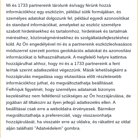
ugyanis augusztus 19-től a Tales of the Walking Dead
Mi és 1733 partnereink tárolunk és/vagy férünk hozzá
információkhoz egy eszközön, például sütik formájában, és
részeit is követhetik a magyar nézők. A sorozat első
személyes adatokat dolgozunk fel, például egyedi azonosítókat
évada hat különálló történetet mesél el a The Walking
és standard információkat, amelyeket az eszköz személyre
Dead-univerzumból új és korábbról már ismert
szabott hirdetésekhez és tartalomhoz, hirdetések és tartalmak
karakterekkel.
méréséhez, közönségmérésekhez és szolgáltatásfejlesztéshez
küld.
Az Ön engedélyével mi és a partnereink eszközleolvasásos
A The Walking Dead: Daryl Dixon - The Book of Carol
módszerrel szerzett pontos geolokációs adatokat és azonosítási
információkat is felhasználhatunk. A megfelelő helyre kattintva
főszereplői Reedus, McBride, Clémence Poésy, Louis
hozzájárulhat ahhoz, hogy mi és a 1733 partnereink a fent
Puech Scigliuzzi, Laika Blanc Francard, Charrier, Romain
leírtak szerint adatkezelést végezzünk. Másik lehetőségként a
Levi és Eriq Ebouaney, a showrunner David Zabel, Scott M.
hozzájárulás megadása vagy elutasítása előtt részletesebb
Gimple, Reedus, McBride, Greg Nicotero, Angela Kang,
információkhoz juthat, és megváltoztathatja beállításait.
Brian Bockrath, Daniel Percival, Jason Richman és Steve
Felhívjuk figyelmét, hogy személyes adatainak bizonyos
Squillante.
kezeléséhez nem feltétlenül szükséges az Ön hozzájárulása, de
jogában áll tiltakozni az ilyen jellegű adatkezelés ellen. A
beállításai csak erre a weboldalra érvényesek. Bármikor
Premier:
megváltoztathatja a preferenciáit, vagy visszavonhatja
hozzájárulását, ha visszatér erre az oldalra, és rákattint az oldal
The Walking Dead: Daryl Dixon – Book of Carol 2024.
alján található "Adatvédelem" gombra.
szeptember 30. 03:00