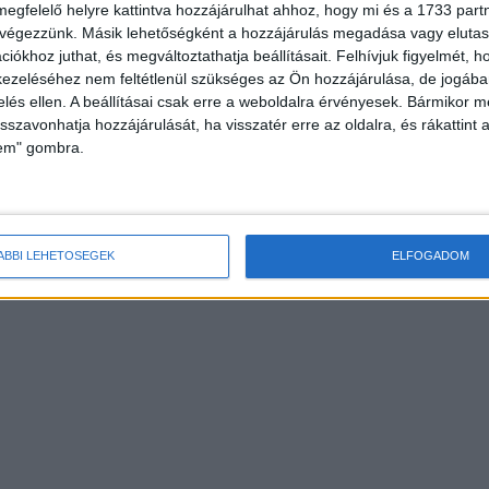
megfelelő helyre kattintva hozzájárulhat ahhoz, hogy mi és a 1733 partne
 végezzünk. Másik lehetőségként a hozzájárulás megadása vagy elutasí
iókhoz juthat, és megváltoztathatja beállításait.
Felhívjuk figyelmét, 
ezeléséhez nem feltétlenül szükséges az Ön hozzájárulása, de jogában 
olgáltatását indít a
Hatalmas leépítést jelentettek be a
zelés ellen. A beállításai csak erre a weboldalra érvényesek. Bármikor m
Mandinernél
isszavonhatja hozzájárulását, ha visszatér erre az oldalra, és rákattint a
lem" gombra.
ÁBBI LEHETŐSÉGEK
ELFOGADOM