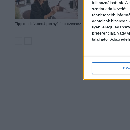
felhasználhatunk. A 
szerint adatkezelést
részletesebb informác
adatainak bizonyos k
Tippek a biztonságos nyári netezéshez
Vezetékes internet sz
ilyen jellegű adatke
Yettel
preferenciáit, vagy v
található "Adatvéde
TOV