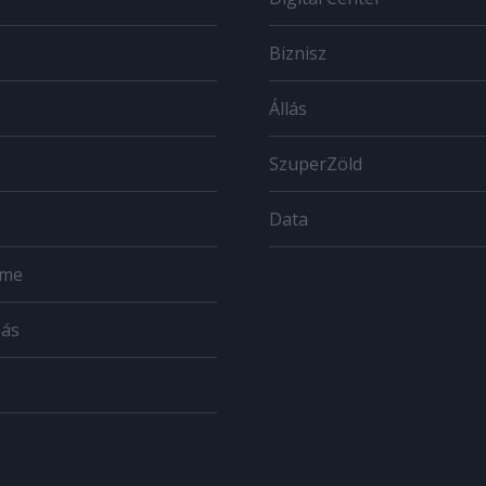
Biznisz
Állás
SzuperZöld
Data
ome
zás