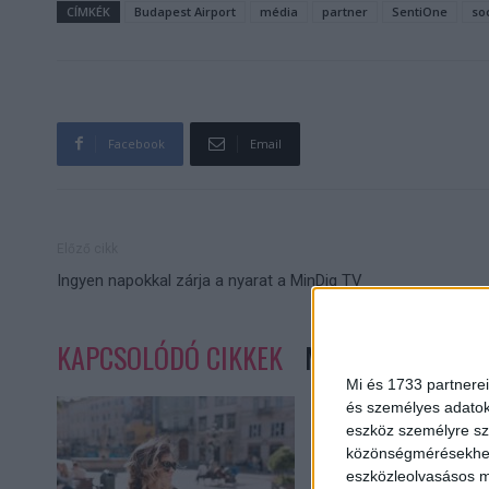
CÍMKÉK
Budapest Airport
média
partner
SentiOne
soc
Facebook
Email
Előző cikk
Ingyen napokkal zárja a nyarat a MinDig TV
KAPCSOLÓDÓ CIKKEK
MORE FROM AUT
Mi és 1733 partnerei
és személyes adatoka
eszköz személyre sz
közönségmérésekhez 
eszközleolvasásos mó