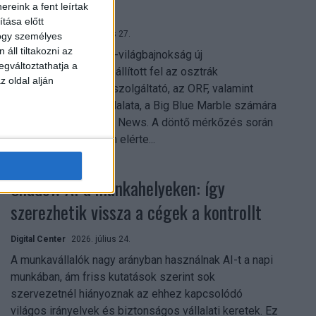
mindent vitt
reink a fent leírtak
tása előtt
Digital Center
2026. július 27.
hogy személyes
áll tiltakozni az
A 2026-os labdarúgó-világbajnokság új
egváltoztathatja a
streamingrekordokat állított fel az osztrák
z oldal alján
közszolgálati műsorszolgáltató, az ORF, valamint
technológiai leányvállalata, a Big Blue Marble számára
– írja a Broadband TV News. A döntő mérkőzés során
az átlagos nézőszám elérte...
Shadow AI a munkahelyeken: így
szerezhetik vissza a cégek a kontrollt
Digital Center
2026. július 24.
A munkavállalók nagy arányban használnak AI-t a napi
munkában, ám friss kutatások szerint sok
szervezetnél hiányoznak az ehhez kapcsolódó
világos irányelvek és biztonságos vállalati keretek. Ez