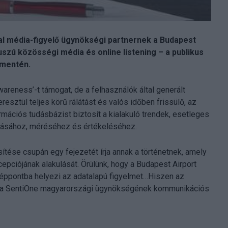
al média-figyelő ügynökségi partnernek a Budapest
zú közösségi média és online listening – a publikus
 mentén.
reness’-t támogat, de a felhasználók által generált
ztül teljes körű rálátást és valós időben frissülő, az
rmációs tudásbázist biztosít a kialakuló trendek, esetleges
tásához, méréséhez és értékeléséhez.
ítése csupán egy fejezetét írja annak a történetnek, amely
pciójának alakulását. Örülünk, hogy a Budapest Airport
zzéppontba helyezi az adatalapú figyelmet…Hiszen az
er, a SentiOne magyarországi ügynökségének kommunikációs