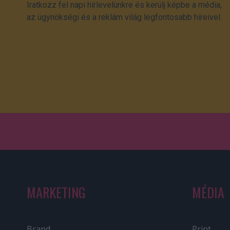
Iratkozz fel napi hírlevelünkre és kerülj képbe a média,
az ügynökségi és a reklám világ legfontosabb híreivel.
MARKETING
MÉDIA
Brand
Print