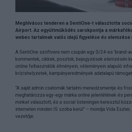
Meghívásos tenderen a SentiOne-t választotta soci
Airport. Az együttműködés sarokpontja a márkafókus
webes tartalmak valós idejű figyelése és elemzése
A SentiOne szoftvere nem csupán egy 0/24-es ‘brand-awa
kommentek, cikkek, posztok, bejegyzések elemzésén keres
online felhasználók élményein, véleményein alapuló info
krízishelyzetek, kampányeredmények adatalapú támoga
“A saját admin csatornák tartalmi menedzsmentje és friss
meghatározza egy-egy márka online jelenlétének és perce
minket választott, és a social listeningen keresztül kö
interneten minden IS szóba kerül” – mondja Vida Eszt
vezetője.