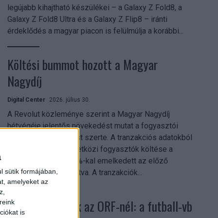
legújabb kihajtható készülékei – a Galaxy Z Fold8, a
Galaxy Z Fold8 Ultra és a Galaxy Z Flip8 – iránti
érdeklődés a magyar piacon is felülmúlja a korábbi...
Költési bummot hozott a Magyar
Nagydíj
Digital Center
2026. július 30.
A Revolut közleménye szerint a Magyar Nagydíj
hétvégéje jelentős növekedést mutat a fogyasztói
aktivitásban Budapest szerte. A tranzakciós adatokból
kiderül, hogy a nemzetközi fogyasztók költése a
a
versenyhétvégén 26%-kal emelkedett az előző
l sütik formájában,
hétvégéhez viszonyítva. A tranzakciók...
at, amelyeket az
z,
Rekordok dőltek az ORF-nél: a futball-vb
reink
iókat is