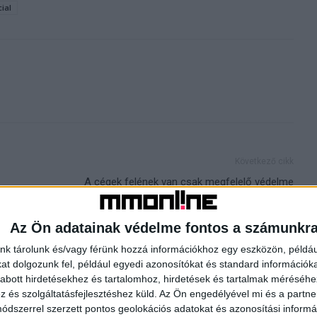
ial
Következő cikk
A cégek felének van csak megfelelő védelme
HOR
Az Ön adatainak védelme fontos a számunkr
nk tárolunk és/vagy férünk hozzá információkhoz egy eszközön, példáu
t dolgozunk fel, például egyedi azonosítókat és standard információk
abott hirdetésekhez és tartalomhoz, hirdetések és tartalmak méréséhe
és szolgáltatásfejlesztéshez küld.
Az Ön engedélyével mi és a partne
dszerrel szerzett pontos geolokációs adatokat és azonosítási informác