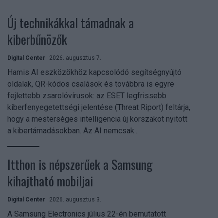
Új technikákkal támadnak a
kiberbűnözők
Digital Center
2026. augusztus 7.
Hamis AI eszközökhöz kapcsolódó segítségnyújtó
oldalak, QR-kódos csalások és továbbra is egyre
fejlettebb zsarolóvírusok: az ESET legfrissebb
kiberfenyegetettségi jelentése (Threat Riport) feltárja,
hogy a mesterséges intelligencia új korszakot nyitott
a kibertámadásokban. Az AI nemcsak...
Itthon is népszerűek a Samsung
kihajtható mobiljai
Digital Center
2026. augusztus 3.
A Samsung Electronics július 22-én bemutatott