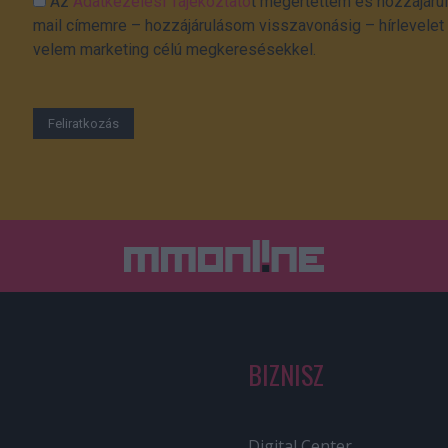
Az
Adatkezelési Tájékoztató
t megértettem és hozzájárul
mail címemre – hozzájárulásom visszavonásig – hírlevelet k
velem marketing célú megkeresésekkel.
BIZNISZ
Digital Center