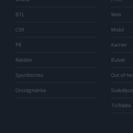
BTL
Web
CSR
Mobil
PR
Karrier
Reklám
Bulvár
Sportbiznisz
Out of h
Országmárka
Szabályo
Tv/Rádió