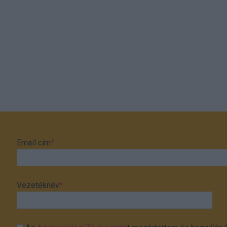
Email cím
*
Vezetéknév
*