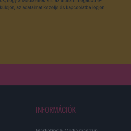
ok, hogy a MédiaHírek Kft. az általam megadott e-
üldjön, az adataimat kezelje és kapcsolatba lépjen
INFORMÁCIÓK
Marketing & Média magazin