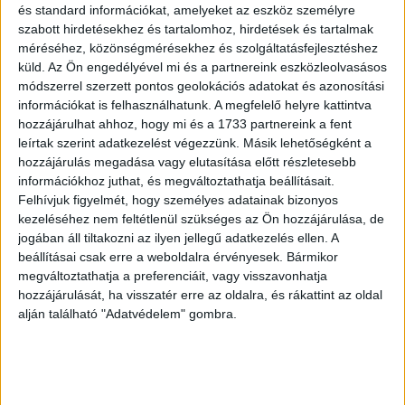
annak a bizonyos karambolnak a részleteire, amire az
és standard információkat, amelyeket az eszköz személyre
szabott hirdetésekhez és tartalomhoz, hirdetések és tartalmak
áldozatok is csak ködösen emlékeznek. Március 21-én
méréséhez, közönségmérésekhez és szolgáltatásfejlesztéshez
pedig jön a népszerű Gyilkos elmék befejező évada is,
küld.
Az Ön engedélyével mi és a partnereink eszközleolvasásos
ahol a csapat egyszerre több sorozatgyilkos után kutat. A
módszerrel szerzett pontos geolokációs adatokat és azonosítási
márciusi országos premierek sorát végül március 29-én
információkat is felhasználhatunk. A megfelelő helyre kattintva
Az igazság terhe című sorozat 2. évada zárja, amelyben
hozzájárulhat ahhoz, hogy mi és a 1733 partnereink a fent
Joanna Hanley (a Smallville-ből is ismert Kristin Kreuk)
leírtak szerint adatkezelést végezzünk. Másik lehetőségként a
egy új irodánál helyezkedik el, és egy zseniális internet-
hozzájárulás megadása vagy elutasítása előtt részletesebb
információkhoz juthat, és megváltoztathatja beállításait.
biztonsági szakember ügyén dolgozik.
Felhívjuk figyelmét, hogy személyes adatainak bizonyos
kezeléséhez nem feltétlenül szükséges az Ön hozzájárulása, de
Azoknak, akik szeretnének kicsit kiszakadni a
jogában áll tiltakozni az ilyen jellegű adatkezelés ellen. A
megszokott hétköznapokból, érdemes március 16-án a
beállításai csak erre a weboldalra érvényesek. Bármikor
VIASAT6-ra kapcsolni, hiszen új évaddal debütál a
megváltoztathatja a preferenciáit, vagy visszavonhatja
világszerte kedvelt Amerikai Horror Story. A sorozat 9.
hozzájárulását, ha visszatér erre az oldalra, és rákattint az oldal
alján található "Adatvédelem" gombra.
évada, az Amerikai Horror Story: 1984 biztosan nagy
kedvence lesz a hátborzongató sorozatok rajongóinak. Az
évad 1984 nyarán játszódik, amikor öt aerobik rajongó
barát elindul, hogy gyerekek táboroztatásában vegyenek
részt Redwoodban. A boldog táborozás azonban hamar