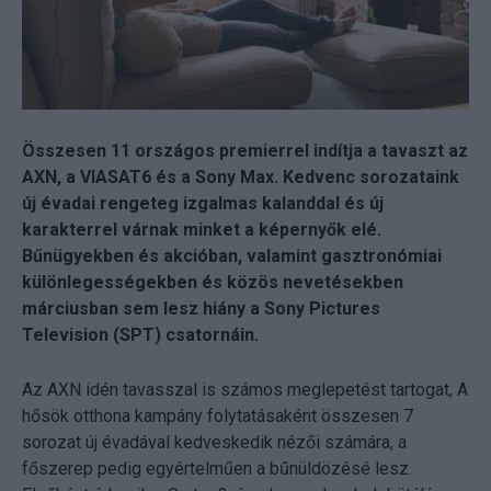
Összesen 11 országos premierrel indítja a tavaszt az
AXN, a VIASAT6 és a Sony Max. Kedvenc sorozataink
új évadai rengeteg izgalmas kalanddal és új
karakterrel várnak minket a képernyők elé.
Bűnügyekben és akcióban, valamint gasztronómiai
különlegességekben és közös nevetésekben
márciusban sem lesz hiány a Sony Pictures
Television (SPT) csatornáin.
Az AXN idén tavasszal is számos meglepetést tartogat, A
hősök otthona kampány folytatásaként összesen 7
sorozat új évadával kedveskedik nézői számára, a
főszerep pedig egyértelműen a bűnüldözésé lesz.