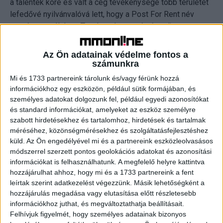
a talentek köre és vált a cég tevékenysége több területet
lefedővé nyilvánvalóvá lett, hogy a Post For Rent név
megérett a váltásra. Tavaly nyáron a név és teljes
brandváltás lezajlott, létrejött az ernyőmárka PFR Group
néven, ami alá tagozódott minden olyan társaság, illetve
Az Ön adatainak védelme fontos a
üzletág, amelynek valamilyen módon relevanciája van a
számunkra
kreátor-ökoszisztémában. Legyen az akár talent
Mi és 1733 partnereink tárolunk és/vagy férünk hozzá
management, influenszermarketing,
információkhoz egy eszközön, például sütik formájában, és
rendezvényszervezés márkák számára vagy a zenei
személyes adatokat dolgozunk fel, például egyedi azonosítókat
portfóliójukkal foglalkozó cégük. Egy, a fiatal generáció
és standard információkat, amelyeket az eszköz személyre
szabott hirdetésekhez és tartalomhoz, hirdetések és tartalmak
szórakoztatására szakosodott entertainment groupot
méréséhez, közönségmérésekhez és szolgáltatásfejlesztéshez
hoztak létre 2024-ben, ami 360 fokosan elégíti ki a
küld.
Az Ön engedélyével mi és a partnereink eszközleolvasásos
korosztály igényeit.
módszerrel szerzett pontos geolokációs adatokat és azonosítási
információkat is felhasználhatunk. A megfelelő helyre kattintva
A PFR Group brandváltással a talent menedzsment és az
hozzájárulhat ahhoz, hogy mi és a 1733 partnereink a fent
influencer kampányok újabb lendületet kaptak. Komoly
leírtak szerint adatkezelést végezzünk. Másik lehetőségként a
hozzájárulás megadása vagy elutasítása előtt részletesebb
fókusz került az exkluzív portfólióra, sok új tartalomgyártó
információkhoz juthat, és megváltoztathatja beállításait.
csatlakozott a céghez, akikkel a legtöbb márka együtt
Felhívjuk figyelmét, hogy személyes adatainak bizonyos
szeretne dolgozni kampányokban.