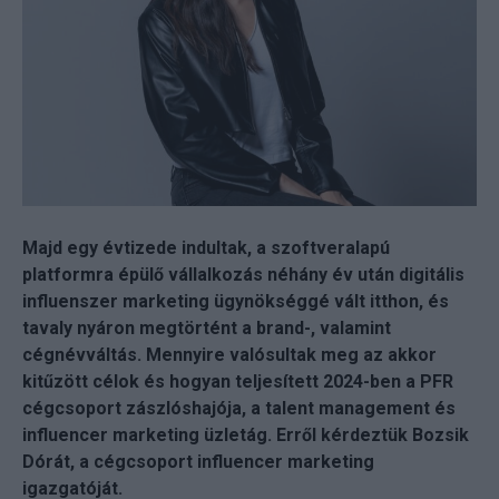
Majd egy évtizede indultak, a szoftveralapú
platformra épülő vállalkozás néhány év után digitális
influenszer marketing ügynökséggé vált itthon, és
tavaly nyáron megtörtént a brand-, valamint
cégnévváltás. Mennyire valósultak meg az akkor
kitűzött célok és hogyan teljesített 2024-ben a PFR
cégcsoport zászlóshajója, a talent management és
influencer marketing üzletág. Erről kérdeztük Bozsik
Dórát, a cégcsoport influencer marketing
igazgatóját.