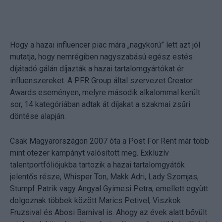
Hogy a hazai influencer piac mára „nagykorú” lett azt jól
mutatja, hogy nemrégiben nagyszabású egész estés
díjátadó gálán díjazták a hazai tartalomgyártókat ér
influenszereket. A PFR Group által szervezet Creator
Awards eseményen, melyre második alkalommal került
sor, 14 kategóriában adtak át díjakat a szakmai zsűri
döntése alapján.
Csak Magyarországon 2007 óta a Post For Rent már több
mint ötezer kampányt valósított meg. Exkluzív
talentportfóliójukba tartozik a hazai tartalomgyátók
jelentős része, Whisper Ton, Makk Adri, Lady Szomjas,
Stumpf Patrik vagy Angyal Gyimesi Petra, emellett együtt
dolgoznak többek között Marics Petivel, Viszkok
Fruzsival és Abosi Barnival is. Ahogy az évek alatt bővült