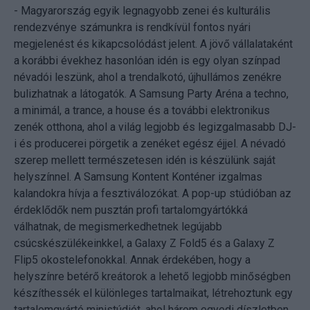
- Magyarország egyik legnagyobb zenei és kulturális
rendezvénye számunkra is rendkívül fontos nyári
megjelenést és kikapcsolódást jelent. A jövő vállalataként
a korábbi évekhez hasonlóan idén is egy olyan színpad
névadói leszünk, ahol a trendalkotó, újhullámos zenékre
bulizhatnak a látogatók. A Samsung Party Aréna a techno,
a minimál, a trance, a house és a további elektronikus
zenék otthona, ahol a világ legjobb és legizgalmasabb DJ-
i és producerei pörgetik a zenéket egész éjjel. A névadó
szerep mellett természetesen idén is készülünk saját
helyszínnel. A Samsung Kontent Konténer izgalmas
kalandokra hívja a fesztiválozókat. A pop-up stúdióban az
érdeklődők nem pusztán profi tartalomgyártókká
válhatnak, de megismerkedhetnek legújabb
csúcskészülékeinkkel, a Galaxy Z Fold5 és a Galaxy Z
Flip5 okostelefonokkal. Annak érdekében, hogy a
helyszínre betérő kreátorok a lehető legjobb minőségben
készíthessék el különleges tartalmaikat, létrehoztunk egy
tartalomgyártó ministúdiót, ahol három egyedi díszletben,