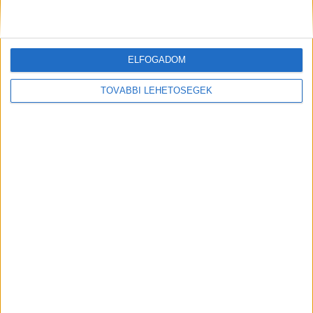
ELFOGADOM
TOVÁBBI LEHETŐSÉGEK
A RADIOCAFÉN