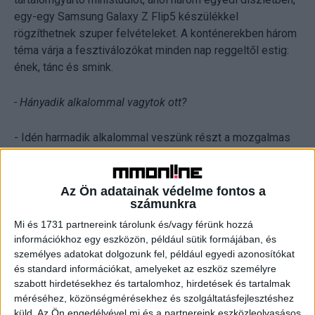
egy-egy Samsung Galaxy Z Flip5 készülékkel
rögzíthetnek szuper felvételeket. A konténerekben három
téma várja a fesztiválozókat minden nap reggeltől estig:
ének, tánc és smink.
- Hányadik alkalommal vagytok ott?
- Idén harmadik alkalommal veszünk részt a mozgalmas
fesztivál forgatagában.
- Mit vártok? Milyen lesz az idő? mennyien lesznek?
Az Ön adatainak védelme fontos a
számunkra
- Természetesen mindig a legjobbat kívánjuk a bulizóknak
Mi és 1731 partnereink tárolunk és/vagy férünk hozzá
információkhoz egy eszközön, például sütik formájában, és
és a fesztiválnak egyaránt! Reméljük, hogy idén is a
személyes adatokat dolgozunk fel, például egyedi azonosítókat
szokásos látogatószámot éri el az esemény. Több
és standard információkat, amelyeket az eszköz személyre
időjárás-előrejelző oldal is kellemes, napsütéses időt
szabott hirdetésekhez és tartalomhoz, hirdetések és tartalmak
ígér, bízunk benne, hogy ez így is marad a fesztivál
méréséhez, közönségmérésekhez és szolgáltatásfejlesztéshez
végéig!
küld.
Az Ön engedélyével mi és a partnereink eszközleolvasásos