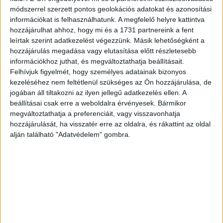
módszerrel szerzett pontos geolokációs adatokat és azonosítási
információkat is felhasználhatunk. A megfelelő helyre kattintva
- Miért pont a Sziget?
hozzájárulhat ahhoz, hogy mi és a 1731 partnereink a fent
leírtak szerint adatkezelést végezzünk. Másik lehetőségként a
- A Sziget nemcsak Magyarországon, de Európában és
hozzájárulás megadása vagy elutasítása előtt részletesebb
megkockáztatom, világszerte is különleges. Az idén 30
információkhoz juthat, és megváltoztathatja beállításait.
éves rendezvény mindazt képviseli, ami a márkánk
Felhívjuk figyelmét, hogy személyes adatainak bizonyos
számára is fontos. Újító, a környezetére érzékeny,
kezeléséhez nem feltétlenül szükséges az Ön hozzájárulása, de
otthonában és világszínvonalon is unikális. A fesztivál
jogában áll tiltakozni az ilyen jellegű adatkezelés ellen. A
beállításai csak erre a weboldalra érvényesek. Bármikor
kiválasztásakor fontos volt az is, hogy minél több
megváltoztathatja a preferenciáit, vagy visszavonhatja
emberhez juttassuk el a Samsung termékeinek és
hozzájárulását, ha visszatér erre az oldalra, és rákattint az oldal
szolgáltatásainak hírét, megszerettessük velük a márkát,
alján található "Adatvédelem" gombra.
különös tekintettel a Z-generációra. Ugyanakkor nem csak
a Szigeten vagyunk jelen. Általában olyan fesztiválokkal
működünk együtt, ahol egyedi megjelenésre nyílik
lehetőségünk, mivel nem csupán a márkát szeretnénk
megjeleníteni, de szeretnénk az érdeklődőknek
emlékezetes felhasználói élményt is nyújtani.