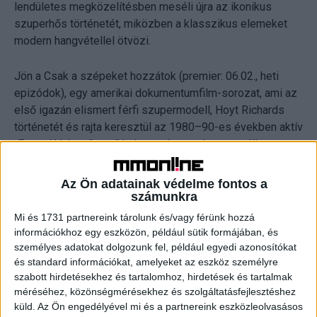
lendületes megközelítésben meséli újra az ikonikus
szuperhős történetét, miközben a klasszikus elemeket
modern hangvétellel ötvözi.
Jön a Csak a szépeket hozzátok (premier: 06.02., heti
epizódok), egy amerikai dokumentumfilm-sorozat, ami az
első igazán elismert férfi szupermodell, Hoyt Richards
történetét és rajta keresztül az 1980–90-es években aktív
„Eternal Values” nevű kultuszt és annak megszállott
guruját mutatja be.
Az Ön adatainak védelme fontos a
számunkra
Érkezik a Büszke (premier: 06.12.), egy lengyel queer
dráma, ami egy meleg férfi gondtalan mindennapjait követi
Mi és 1731 partnereink tárolunk és/vagy férünk hozzá
végig, aki hirtelen egy gyerek gondviselőjévé válik.
információkhoz egy eszközön, például sütik formájában, és
személyes adatokat dolgozunk fel, például egyedi azonosítókat
és standard információkat, amelyeket az eszköz személyre
A dokumentum- és reality kínálatot erősíti a 100 szakács
szabott hirdetésekhez és tartalomhoz, hirdetések és tartalmak
is, (premier: 06.14., heti epizódok), egy könnyedebb
méréséhez, közönségmérésekhez és szolgáltatásfejlesztéshez
néznivaló, amelyben Terry Crews vezetésével a
küld.
Az Ön engedélyével mi és a partnereink eszközleolvasásos
gasztronómia szerelmesei mérik össze tudásukat egy