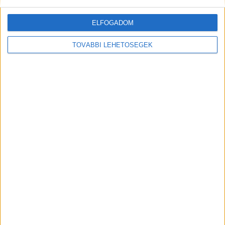
ELFOGADOM
TOVÁBBI LEHETŐSÉGEK
A RADIOCAFÉN
Korábbi adások
A rovat támogatói: