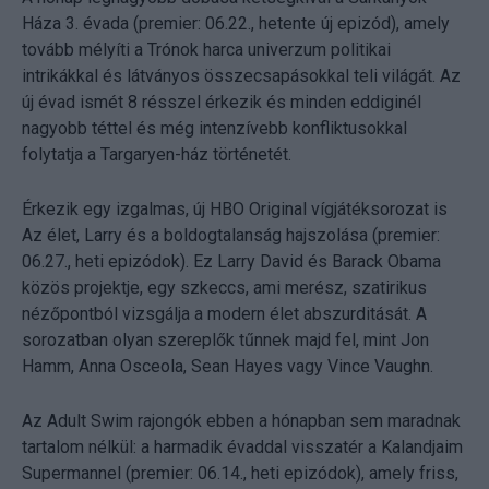
Háza 3. évada (premier: 06.22., hetente új epizód), amely
tovább mélyíti a Trónok harca univerzum politikai
intrikákkal és látványos összecsapásokkal teli világát. Az
új évad ismét 8 résszel érkezik és minden eddiginél
nagyobb téttel és még intenzívebb konfliktusokkal
folytatja a Targaryen-ház történetét.
Érkezik egy izgalmas, új HBO Original vígjátéksorozat is
Az élet, Larry és a boldogtalanság hajszolása (premier:
06.27., heti epizódok). Ez Larry David és Barack Obama
közös projektje, egy szkeccs, ami merész, szatirikus
nézőpontból vizsgálja a modern élet abszurditását. A
sorozatban olyan szereplők tűnnek majd fel, mint Jon
Hamm, Anna Osceola, Sean Hayes vagy Vince Vaughn.
Az Adult Swim rajongók ebben a hónapban sem maradnak
tartalom nélkül: a harmadik évaddal visszatér a Kalandjaim
Supermannel (premier: 06.14., heti epizódok), amely friss,