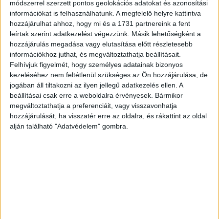
módszerrel szerzett pontos geolokációs adatokat és azonosítási
látványos versenyben.
információkat is felhasználhatunk. A megfelelő helyre kattintva
hozzájárulhat ahhoz, hogy mi és a 1731 partnereink a fent
leírtak szerint adatkezelést végezzünk. Másik lehetőségként a
Az európai dokusorozat kínálat ebben a hónapban is erős
hozzájárulás megadása vagy elutasítása előtt részletesebb
lesz. Jön A Topuria család (premier: 06.05.), amely az
információkhoz juthat, és megváltoztathatja beállításait.
MMA-sztár Ilia Topuria életén keresztül mutatja be a sport
Felhívjuk figyelmét, hogy személyes adatainak bizonyos
és a magánélet kihívásait. A sport vonalat erősítve pedig
kezeléséhez nem feltétlenül szükséges az Ön hozzájárulása, de
Spanyol ultrák: halálos szenvedély (premier: 06.19.) a
jogában áll tiltakozni az ilyen jellegű adatkezelés ellen. A
futballhoz kapcsolódó identitás, erőszak és közösség
beállításai csak erre a weboldalra érvényesek. Bármikor
megváltoztathatja a preferenciáit, vagy visszavonhatja
kérdéseit vizsgálja mélyrehatóbban.
hozzájárulását, ha visszatér erre az oldalra, és rákattint az oldal
alján található "Adatvédelem" gombra.
És, ha már futball: elérhető lesz a sport és pszichológia
határán mozgó Dear England (premier: 06.17.) is, ami az
angol labdarúgó-válogatott megújulását mutatja be
egyedülálló perspektívából, játékfilmes megközelítésben.
A minisorozat főszerepében Joseph Fiennes (A
szolgálólány meséje) és Jodie Whitaker (Ki vagy, doki?)
láthatóak.