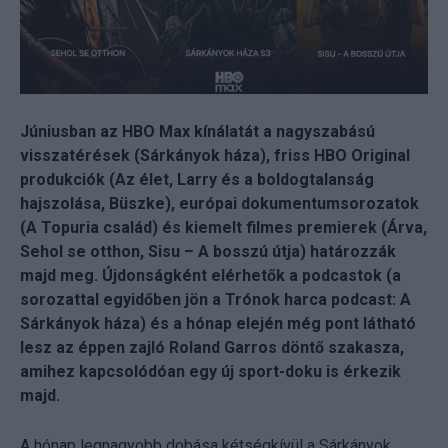
Júniusban az HBO Max kínálatát a nagyszabású
visszatérések (Sárkányok háza), friss HBO Original
produkciók (Az élet, Larry és a boldogtalanság
hajszolása, Büszke), európai dokumentumsorozatok
(A Topuria család) és kiemelt filmes premierek (Árva,
Sehol se otthon, Sisu – A bosszú útja) határozzák
majd meg. Újdonságként elérhetők a podcastok (a
sorozattal egyidőben jön a Trónok harca podcast: A
Sárkányok háza) és a hónap elején még pont látható
lesz az éppen zajló Roland Garros döntő szakasza,
amihez kapcsolódóan egy új sport-doku is érkezik
majd.
A hónap legnagyobb dobása kétségkívül a Sárkányok