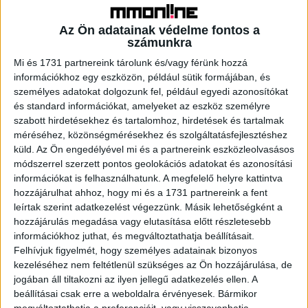
előbb Carlo Ancelotti majd Massimiliano Allegri portréja
rajzolódik ki saját történeteken és a többi interjúalany
Az Ön adatainak védelme fontos a
számunkra
elbeszélései alapján. Ezt követi egy olyan epizód, amely a
La Gazzetta dello Sport labdarúgásban betöltött szerepét
Mi és 1731 partnereink tárolunk és/vagy férünk hozzá
ismerteti, és egy, a világhírű napilap szerkesztőségében
információkhoz egy eszközön, például sütik formájában, és
személyes adatokat dolgozunk fel, például egyedi azonosítókat
tett látogatás koronáz meg. A negyedikben minden idők
és standard információkat, amelyeket az eszköz személyre
egyik legnagyobb hátvédje, Franco Baresi pályafutására
szabott hirdetésekhez és tartalomhoz, hirdetések és tartalmak
tekintünk vissza, az ötödikben az 1982-es világbajnok
méréséhez, közönségmérésekhez és szolgáltatásfejlesztéshez
hősökről lesz szó, míg az utolsó, hatodik fejezet Claudio
küld.
Az Ön engedélyével mi és a partnereink eszközleolvasásos
Ranieriről szó, aki edzőként három nagy topbajnokságban,
módszerrel szerzett pontos geolokációs adatokat és azonosítási
Olaszországban, Angliában és Spanyolországban is
információkat is felhasználhatunk. A megfelelő helyre kattintva
nyújtott maradandót csapataival.
hozzájárulhat ahhoz, hogy mi és a 1731 partnereink a fent
leírtak szerint adatkezelést végezzünk. Másik lehetőségként a
hozzájárulás megadása vagy elutasítása előtt részletesebb
’A Calcio Titkai’ premiere az AMC Mikrón lesz; december
információkhoz juthat, és megváltoztathatja beállításait.
25-től kezdődően, minden nap reggel 8-kor lesz elérhető
Felhívjuk figyelmét, hogy személyes adatainak bizonyos
az aktuális epizód, amelyeket a népszerű magyar
kezeléséhez nem feltétlenül szükséges az Ön hozzájárulása, de
színész, a labdarúgást kedvelő Thuróczy Szabolcs narrált.
jogában áll tiltakozni az ilyen jellegű adatkezelés ellen. A
beállításai csak erre a weboldalra érvényesek. Bármikor