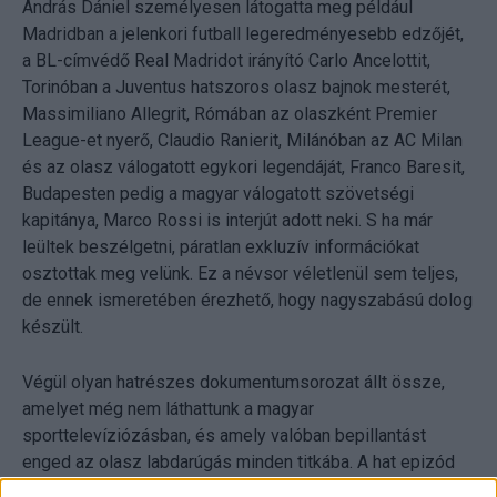
András Dániel személyesen látogatta meg például
Madridban a jelenkori futball legeredményesebb edzőjét,
a BL-címvédő Real Madridot irányító Carlo Ancelottit,
Torinóban a Juventus hatszoros olasz bajnok mesterét,
Massimiliano Allegrit, Rómában az olaszként Premier
League-et nyerő, Claudio Ranierit, Milánóban az AC Milan
és az olasz válogatott egykori legendáját, Franco Baresit,
Budapesten pedig a magyar válogatott szövetségi
kapitánya, Marco Rossi is interjút adott neki. S ha már
leültek beszélgetni, páratlan exkluzív információkat
osztottak meg velünk. Ez a névsor véletlenül sem teljes,
de ennek ismeretében érezhető, hogy nagyszabású dolog
készült.
Végül olyan hatrészes dokumentumsorozat állt össze,
amelyet még nem láthattunk a magyar
sporttelevíziózásban, és amely valóban bepillantást
enged az olasz labdarúgás minden titkába. A hat epizód
különböző tematika szerint épül fel. Az első kettőben