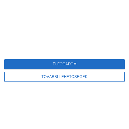
Még több podcast
DIGITAL CENTER
ELFOGADOM
TOVÁBBI LEHETŐSÉGEK
Itthon is népszerűek a Samsung kihajtható
mobiljai
Digital Center
2026. augusztus 3.
A Samsung Electronics július 22-én bemutatott legújabb
kihajtható készülékei – a Galaxy Z Fold8, a Galaxy Z Fold8
Ultra és a Galaxy Z Flip8 – iránti érdeklődés a magyar
piacon is felülmúlja a korábbi...