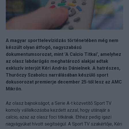
A magyar sporttelevíziózás történetében még nem
készült olyan átfogó, nagyszabású
dokumentumsorozat, mint ’A Calcio Titkai’, amelyhez
az olasz labdarúgás meghatározó alakjai adtak
exkluzív interjút Kéri András Dánielnek. A hatrészes,
Thuróczy Szabolcs narrálásában készülő sport
dokusorozat premierje december 25-től lesz az AMC
Mikrón.
Az olasz bajnokságot, a Serie A-t közvetítő Sport TV
komoly vállalkozásba kezdett azzal, hogy utánajár a
calcio, azaz az olasz foci titkának. Ehhez pedig igazi
nagyágyúkat hívott segítségül. A Sport TV szakértője, Kéri