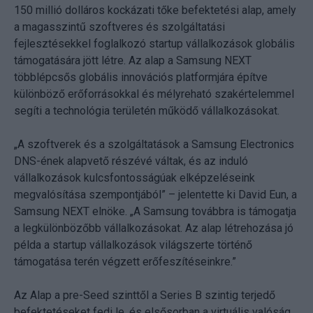
150 millió dolláros kockázati tőke befektetési alap, amely
a magasszintű szoftveres és szolgáltatási
fejlesztésekkel foglalkozó startup vállalkozások globális
támogatására jött létre. Az alap a Samsung NEXT
többlépcsős globális innovációs platformjára építve
különböző erőforrásokkal és mélyreható szakértelemmel
segíti a technológia területén működő vállalkozásokat.
„A szoftverek és a szolgáltatások a Samsung Electronics
DNS-ének alapvető részévé váltak, és az induló
vállalkozások kulcsfontosságúak elképzeléseink
megvalósítása szempontjából” – jelentette ki David Eun, a
Samsung NEXT elnöke. „A Samsung továbbra is támogatja
a legkülönbözőbb vállalkozásokat. Az alap létrehozása jó
példa a startup vállalkozások világszerte történő
támogatása terén végzett erőfeszítéseinkre.”
Az Alap a pre-Seed szinttől a Series B szintig terjedő
befektetéseket fedi le, és elsősorban a virtuális valóság,