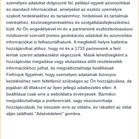
helyszín az ötödik iroda világszerte; a szervezet
személyes adatokat dolgozunk fel, például egyedi azonosítókat
Mountain View, New York, San Francisco városában és
és standard információkat, amelyeket az eszköz személyre
szabott hirdetésekhez és tartalomhoz, hirdetések és tartalmak
Koreában már rendelkezik létesítménnyel. A Samsung
méréséhez, közönségmérésekhez és szolgáltatásfejlesztéshez
NEXT további irodákkal bővül 2017-ben.
küld.
Az Ön engedélyével mi és a partnereink eszközleolvasásos
módszerrel szerzett pontos geolokációs adatokat és azonosítási
„Rendkívül elhivatottak vagyunk, hogy szoros
információkat is felhasználhatunk. A megfelelő helyre kattintva
együttműködést alakítsunk ki innovatív vállalkozásokkal
hozzájárulhat ahhoz, hogy mi és a 1733 partnereink a fent
és a világ startup-ökoszisztémáival” – jelentette ki Emily
leírtak szerint adatkezelést végezzünk. Másik lehetőségként a
Becher, a Samsung NEXT Start ügyvezető igazgatója és a
hozzájárulás megadása vagy elutasítása előtt részletesebb
információkhoz juthat, és megváltoztathatja beállításait.
Samsung NEXT nemzetközi bővítésért felelős
Felhívjuk figyelmét, hogy személyes adatainak bizonyos
részlegének elnöke. – „A helyi szakértők segítségével
kezeléséhez nem feltétlenül szükséges az Ön hozzájárulása, de
mozdítjuk előre a startup vállalkozások fejlődését és
jogában áll tiltakozni az ilyen jellegű adatkezelés ellen. A
növekedését.”
beállításai csak erre a weboldalra érvényesek. Bármikor
megváltoztathatja a preferenciáit, vagy visszavonhatja
A Samsung NEXT nemzetközi bővítésével és az Alap
hozzájárulását, ha visszatér erre az oldalra, és rákattint az oldal
indulásával egy időben a vállalat nagyszabású
alján található "Adatvédelem" gombra.
arculatváltásba is fogott. Ennek részeként a szervezet a
„Samsung NEXT” név mellett új logót és honlapot is
kapott. A vállalat célja ezzel az identitás egyszerűsítése,