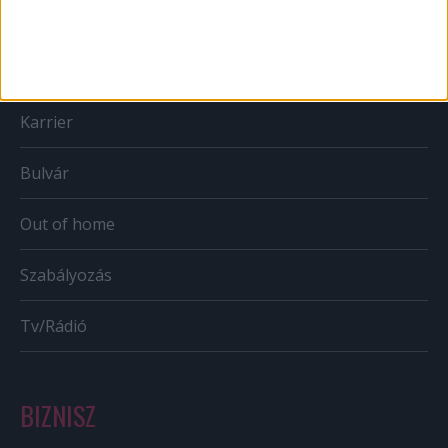
Web
Mobil
Karrier
Bulvár
Out of home
Szabályozás
Tv/Rádió
BIZNISZ