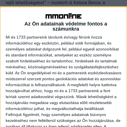
rejlő lehetőségeket” – mutatott rá Katona Bence, a
Hiventures vezérigazgatója.
Az Ön adatainak védelme fontos a
számunkra
A törekvés eredményessége a számokban is
megmutatkozik: 2022-ben már 32 vállalattal
Mi és 1733 partnereink tárolunk és/vagy férünk hozzá
információkhoz egy eszközön, például sütik formájában, és
dolgozott együtt a Hiventures, mintegy 17 milliárd
személyes adatokat dolgozunk fel, például egyedi azonosítókat
forint forrást biztosítva számukra. Ezzel a társaság
és standard információkat, amelyeket az eszköz személyre
több mint 410 milliárd forint árbevételhez segítette
szabott hirdetésekhez és tartalomhoz, hirdetések és tartalmak
hozzá a magyar gazdaság gerincét képező KKV-kat,
méréséhez, közönségmérésekhez és szolgáltatásfejlesztéshez
küld.
Az Ön engedélyével mi és a partnereink eszközleolvasásos
valamint hazai nagyvállalatokat. „Elsősorban
módszerrel szerzett pontos geolokációs adatokat és azonosítási
gazdaságfejlesztési célú tőkebefektetésekről
információkat is felhasználhatunk. A megfelelő helyre kattintva
számolhatunk be, amelyek révén a cégek leginkább
hozzájárulhat ahhoz, hogy mi és a 1733 partnereink a fent
versenyelőny kiépítését vagy megtartását célzó
leírtak szerint adatkezelést végezzünk. Másik lehetőségként a
hozzájárulás megadása vagy elutasítása előtt részletesebb
beruházásokat, kapacitásbővítéseket valósítottak
információkhoz juthat, és megváltoztathatja beállításait.
meg” – emelte ki Katona Bence. A Hiventures
Felhívjuk figyelmét, hogy személyes adatainak bizonyos
közreműködésével realizálódhatott többek között a
kezeléséhez nem feltétlenül szükséges az Ön hozzájárulása, de
rekordnagyságú, 5 milliárd forintos tőkeemelés az
jogában áll tiltakozni az ilyen jellegű adatkezelés ellen. A