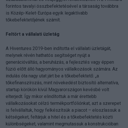
forintos tavalyi összbefektetésével a társaság továbbra
is Közép-Kelet-Európa egyik legaktívabb
tőkebefektetőjének számít.
Feltört a vállalati üzletág
A Hiventures 2019-ben indította el vállalati üzletágát,
melynek révén hathatós segítséget nyújt a
generációváltás, a beruházás, a fejlesztés vagy éppen
fúzió előtt álló hagyományos vállalkozások számára. Az
indulás óta nagy utat járt be a tőkebefektető: „a
tőkefinanszírozás, mint növekedést biztosító alternatíva,
startup körökön kívül Magyarországon kevésbé volt
elterjedt. Így mikor elindítottuk a már érettebb
vállalkozásokat célzó termékportfóliónkat, azt a szerepet
is felvállaltuk, hogy felkészítsük a piacot – eloszlassuk a
kétségeket, feltárjuk a hitel és a tőkebefektetés közti
különbségeket, valamint megmutassuk a konstrukcióban