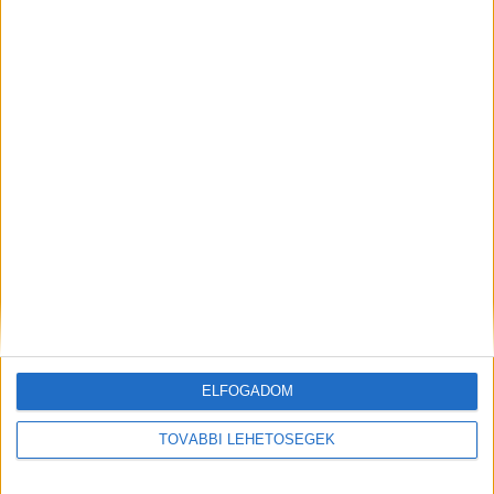
Korábbi adások
A rovat támogatói:
ELFOGADOM
Még több podcast
TOVÁBBI LEHETŐSÉGEK