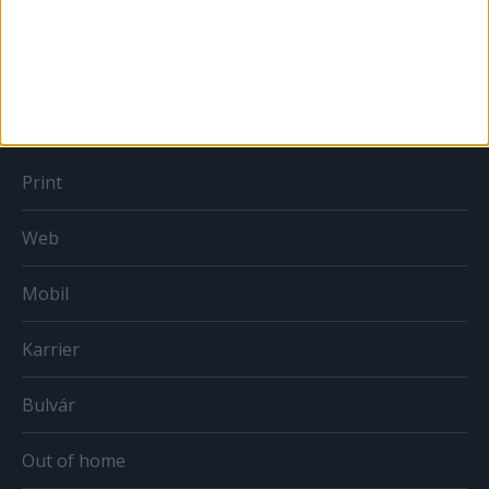
Országmárka
MÉDIA
Print
Web
Mobil
Karrier
Bulvár
Out of home