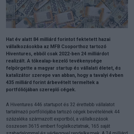
Hat év alatt 84 milliárd forintot fektetett hazai
vállalkozásokba az MFB Csoporthoz tartozó
Hiventures, ebből csak 2022-ben 24 milliárdot
realizált. A tőkealap-kezelő tevékenysége
felpörgette a magyar startup és vállalati életet, és
katalizátor szerepe van abban, hogy a tavalyi évben
435 milliárd forint árbevételt termeltek a
portfóliójában szereplő cégek.
A Hiventures 446 startupot és 32 érettebb vállalatot
tartalmazó portfóliójába tartozó cégek bevételének 44
százaléka származott exportból, a vállalkozások
összesen 3615 embert foglalkoztatnak, 165 saját
szabadalommal és védjeggyel rendelkeznek. A 24 milliárd