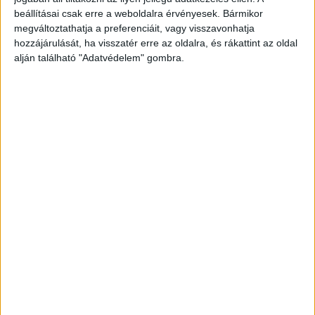
beállításai csak erre a weboldalra érvényesek. Bármikor
UBM Csoport részére vagy a Solar Markt
megváltoztathatja a preferenciáit, vagy visszavonhatja
energetikai beruházása is.
hozzájárulását, ha visszatér erre az oldalra, és rákattint az oldal
alján található "Adatvédelem" gombra.
A vezérigazgató hozzátette: „Egyre élénkebb az
érdeklődés, az idei évre vonatkozóan is tízmilliárdos
nagyságrendben vannak tárgyalási vagy döntési
szakaszban lévő ügyleteink”. Emellett kiemelte, hogy a
finanszírozási paletta is kibővült, így már tőzsdei
cégeknél is tudnak befektetéseket eszközölni, mint
amilyen a Masterplast vagy a Sundell ügylet volt.
Fókuszváltás a startup üzletágban
Kezdenek beérni a korábbi startup befektetések, ezt jelzi
az exitek növekvő száma és értéke is. A tavalyi év egyik
meghatározó ügyletét a NowTechnologies
kerekesszékes innovációja jelentette, amit egy világelső
globális cég vásárolt fel.