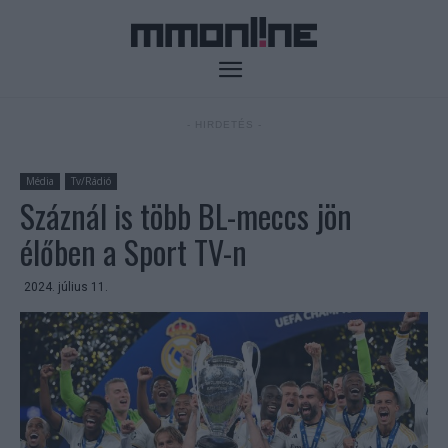
- HIRDETÉS -
Média
Tv/Rádió
Száznál is több BL-meccs jön
élőben a Sport TV-n
2024. július 11.