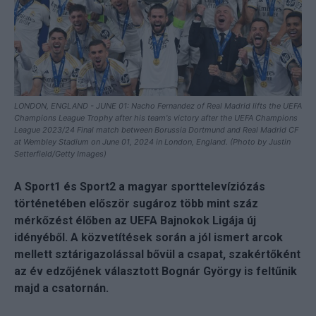
LONDON, ENGLAND - JUNE 01: Nacho Fernandez of Real Madrid lifts the UEFA
Champions League Trophy after his team's victory after the UEFA Champions
League 2023/24 Final match between Borussia Dortmund and Real Madrid CF
at Wembley Stadium on June 01, 2024 in London, England. (Photo by Justin
Setterfield/Getty Images)
A Sport1 és Sport2 a magyar sporttelevíziózás
történetében először sugároz több mint száz
mérkőzést élőben az UEFA Bajnokok Ligája új
idényéből. A közvetítések során a jól ismert arcok
mellett sztárigazolással bővül a csapat, szakértőként
az év edzőjének választott Bognár György is feltűnik
majd a csatornán.