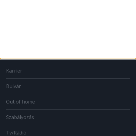
MÉDIA
Print
Web
Mobil
Karrier
Bulvár
Out of home
Szabályozás
Tv/Rádió