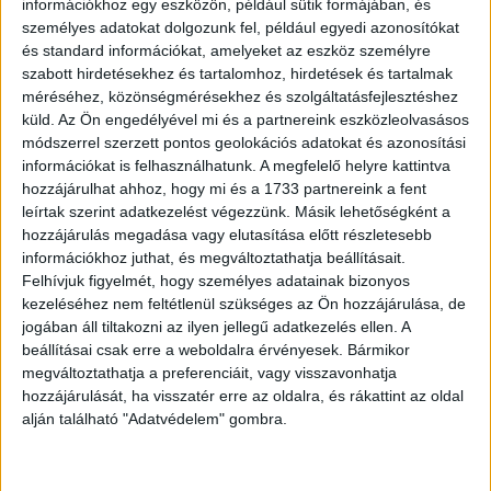
információkhoz egy eszközön, például sütik formájában, és
Nyilasi Tibor is. Sőt, egy régi-új arc is csatlakozik a
személyes adatokat dolgozunk fel, például egyedi azonosítókat
csapathoz! „Ezúton szeretném bejelenteni, hogy visszatér
és standard információkat, amelyeket az eszköz személyre
a Sport TV stábjába Bognár György, akit az idén az év
szabott hirdetésekhez és tartalomhoz, hirdetések és tartalmak
méréséhez, közönségmérésekhez és szolgáltatásfejlesztéshez
edzőjének választottak Magyarországon. Vele tovább
küld.
Az Ön engedélyével mi és a partnereink eszközleolvasásos
erősödik az egyébként is elsőrangú szakértői csapatunk”
módszerrel szerzett pontos geolokációs adatokat és azonosítási
– jelentette be Máté Pál, a Sport TV főszerkesztője, az
információkat is felhasználhatunk. A megfelelő helyre kattintva
AMCNI-CNE alelnöke.
hozzájárulhat ahhoz, hogy mi és a 1733 partnereink a fent
leírtak szerint adatkezelést végezzünk. Másik lehetőségként a
A Sport TV Bajnokok Ligája-közvetítéssorozata augusztus
hozzájárulás megadása vagy elutasítása előtt részletesebb
információkhoz juthat, és megváltoztathatja beállításait.
20-án, a főtáblára jutásról döntő playoff első
Felhívjuk figyelmét, hogy személyes adatainak bizonyos
mérkőzéseivel kezdődik.
kezeléséhez nem feltétlenül szükséges az Ön hozzájárulása, de
jogában áll tiltakozni az ilyen jellegű adatkezelés ellen. A
beállításai csak erre a weboldalra érvényesek. Bármikor
OLVASTA MÁR?
megváltoztathatja a preferenciáit, vagy visszavonhatja
hozzájárulását, ha visszatér erre az oldalra, és rákattint az oldal
alján található "Adatvédelem" gombra.