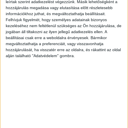
amelyek folyamatos szinkronizációt igényelnek.
leírtak szerint adatkezelést végezzünk. Másik lehetőségként a
hozzájárulás megadása vagy elutasítása előtt részletesebb
információkhoz juthat, és megváltoztathatja beállításait.
- A belső szerverek elérésének jelentős lassulása a
Felhívjuk figyelmét, hogy személyes adatainak bizonyos
párhuzamos lekérdezések miatt.
kezeléséhez nem feltétlenül szükséges az Ön hozzájárulása, de
jogában áll tiltakozni az ilyen jellegű adatkezelés ellen. A
- Biztonsági rések megjelenése a növekvő forgalom és a
beállításai csak erre a weboldalra érvényesek. Bármikor
több végpont miatt.
megváltoztathatja a preferenciáit, vagy visszavonhatja
hozzájárulását, ha visszatér erre az oldalra, és rákattint az oldal
alján található "Adatvédelem" gombra.
A modern vállalkozások működése ma már
elképzelhetetlen a felhőalapú megoldások, például a
komplex CRM rendszerek vagy vállalatirányítási
szoftverek nélkül. Ezek a technológiák rendkívüli módon
terhelik a feltöltési irány sávszélességét is, amely a
hagyományos hálózatok esetében gyakran a leggyengébb
láncszem.
Hogyan kapcsoljuk össze a telephelyeket
biztonságosan és gyorsan?