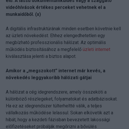
elő. A lassú dokumentumküldés vagy a szaggató
videóhívások értékes perceket vehetnek el a
munkaidőből. (x)
A digitális infrastruktúrának minden esetben követnie kell
az üzleti növekedést. Ehhez elengedhetetlen egy
megbízható professzionális hálózat. Az optimális
működés biztosításához a megfelelő
üzleti internet
kiválasztása jelenti a biztos alapot.
Amikor a „megszokott” internet már kevés, a
növekedés leggyakoribb hálózati gátjai
A hálózat a cég idegrendszere, amely összeköti a
különböző részlegeket, folyamatokat és adatbázisokat.
Ha ez az idegrendszer túlterheltté válik, a teljes
vállalkozás működése lelassul. Sokan elkövetik azt a
hibát, hogy a kezdeti fázisban bevezetett lakossági
előfizetéseket próbálják megőrizni a bővülés