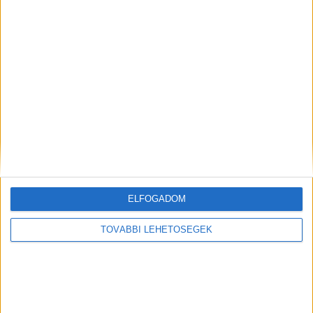
A RADIOCAFÉN
ELFOGADOM
TOVÁBBI LEHETŐSÉGEK
Korábbi adások