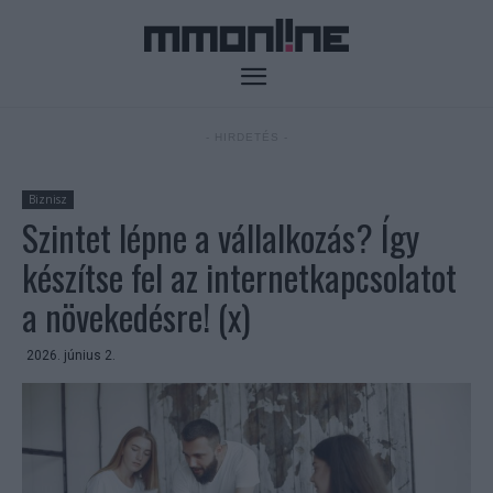
- HIRDETÉS -
Biznisz
Szintet lépne a vállalkozás? Így
készítse fel az internetkapcsolatot
a növekedésre! (x)
2026. június 2.