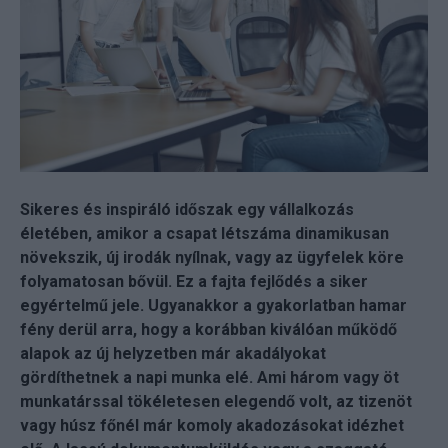
Sikeres és inspiráló időszak egy vállalkozás
életében, amikor a csapat létszáma dinamikusan
növekszik, új irodák nyílnak, vagy az ügyfelek köre
folyamatosan bővül. Ez a fajta fejlődés a siker
egyértelmű jele. Ugyanakkor a gyakorlatban hamar
fény derül arra, hogy a korábban kiválóan működő
alapok az új helyzetben már akadályokat
gördíthetnek a napi munka elé. Ami három vagy öt
munkatárssal tökéletesen elegendő volt, az tizenöt
vagy húsz főnél már komoly akadozásokat idézhet