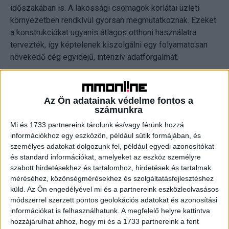
időszakában is. A lakossági csomagok korlátai üzleti
környezetben rendkívül gyorsan megmutatkoznak. Ezeket
a konstrukciókat ugyanis átlagos otthoni használatra
tervezték, így képtelenek kiszolgálni egy folyamatosan
növekedő cég egyidejű, intenzív adatforgalmát.
Több eszköz, több adat, avagy miért lassul le minden,
ha bővül a csapat?
Az Ön adatainak védelme fontos a
számunkra
A létszámnövekedés velejárója, hogy exponenciálisan
Mi és 1733 partnereink tárolunk és/vagy férünk hozzá
emelkedik a hálózatra csatlakozó eszközök száma. A
információkhoz egy eszközön, például sütik formájában, és
telefonok, laptopok, táblagépek és okoseszközök mind
személyes adatokat dolgozunk fel, például egyedi azonosítókat
ugyanazt a forrást használják. A megnövekedett terhelés
és standard információkat, amelyeket az eszköz személyre
szabott hirdetésekhez és tartalomhoz, hirdetések és tartalmak
közvetlen hatással van a mindennapi feladatok ellátására.
méréséhez, közönségmérésekhez és szolgáltatásfejlesztéshez
A lassulás hátterében álló leggyakoribb okok a
küld.
Az Ön engedélyével mi és a partnereink eszközleolvasásos
következők:
módszerrel szerzett pontos geolokációs adatokat és azonosítási
információkat is felhasználhatunk. A megfelelő helyre kattintva
- Sávszélességéhség a felhőalapú szoftvereknél,
hozzájárulhat ahhoz, hogy mi és a 1733 partnereink a fent