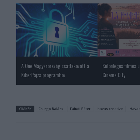
A One Magyarország csatlakozott a
Különleges filmes u
KiberPajzs programhoz
Cinema City
CÍMKÉK
Csurgó Balázs
Faludi Péter
havas creative
Havas