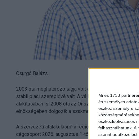
Csurgó Balázs
2003 óta meghatározó tagja volt a szervezetnek, irányít
Mi és 1733 partnerei
stabil piaci szereplővé vált. A vállalat vezetése mellett
és személyes adatoka
alakításában is: 2008 óta az Önszabályzó Reklám Testü
eszköz személyre sz
elnökségében dolgozik a szakma fejlődéséért.
közönségmérésekhez 
eszközleolvasásos mó
A szervezeti átalakulásról a regionális vezetés bevoná
felhasználhatunk. A 
cégcsoport 2026. augusztus 1-től Faludi Péter vezetésév
szerint adatkezelést