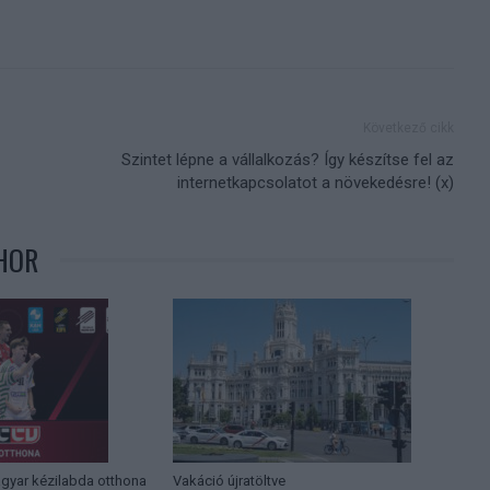
Következő cikk
Szintet lépne a vállalkozás? Így készítse fel az
internetkapcsolatot a növekedésre! (x)
HOR
agyar kézilabda otthona
Vakáció újratöltve