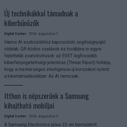
Új technikákkal támadnak a
kiberbűnözők
Digital Center
2026. augusztus 7.
Hamis AI eszközökhöz kapcsolódó segítségnyújtó
oldalak, QR-kódos csalások és továbbra is egyre
fejlettebb zsarolóvírusok: az ESET legfrissebb
kiberfenyegetettségi jelentése (Threat Riport) feltárja,
hogy a mesterséges intelligencia új korszakot nyitott
a kibertámadásokban. Az AI nemcsak...
Itthon is népszerűek a Samsung
kihajtható mobiljai
Digital Center
2026. augusztus 3.
A Samsung Electronics július 22-én bemutatott