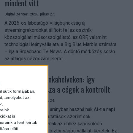
mindent vitt
Digital Center
2026. július 27.
A 2026-os labdarúgó-világbajnokság új
streamingrekordokat állított fel az osztrák
közszolgálati műsorszolgáltató, az ORF, valamint
technológiai leányvállalata, a Big Blue Marble számára
– írja a Broadband TV News. A döntő mérkőzés során
az átlagos nézőszám elérte...
Shadow AI a munkahelyeken: így
a
szerezhetik vissza a cégek a kontrollt
l sütik formájában,
at, amelyeket az
Digital Center
2026. július 24.
z,
A munkavállalók nagy arányban használnak AI-t a napi
reink
munkában, ám friss kutatások szerint sok
iókat is
reink a fent leírtak
szervezetnél hiányoznak az ehhez kapcsolódó
tása előtt
világos irányelvek és biztonságos vállalati keretek. Ez