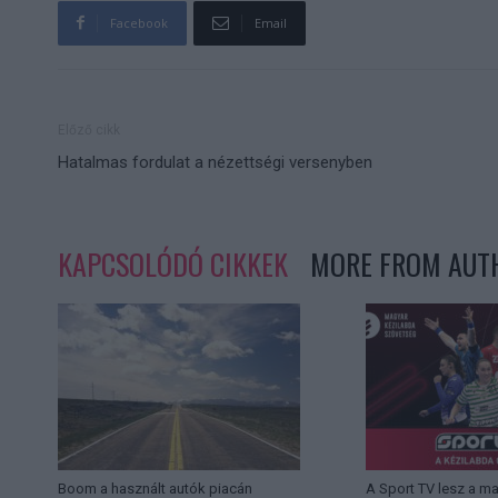
Facebook
Email
Előző cikk
Hatalmas fordulat a nézettségi versenyben
KAPCSOLÓDÓ CIKKEK
MORE FROM AUT
Boom a használt autók piacán
A Sport TV lesz a m