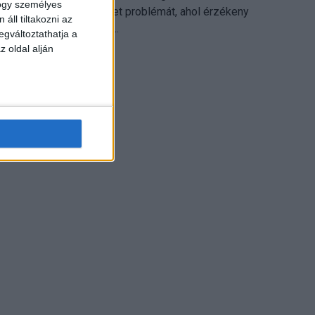
hogy személyes
különösen ott jelenthet problémát, ahol érzékeny
áll tiltakozni az
üzleti információkkal...
egváltoztathatja a
z oldal alján