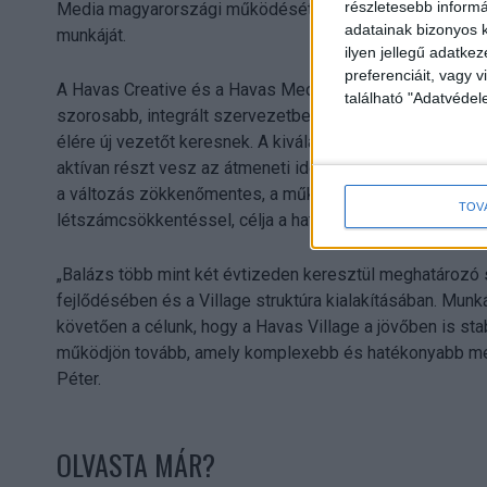
részletesebb informác
Media magyarországi működését, új szerepkörében pedig
adatainak bizonyos k
munkáját.
ilyen jellegű adatke
preferenciáit, vagy v
A Havas Creative és a Havas Media továbbra is önálló m
található "Adatvéde
szorosabb, integrált szervezetben. Az új struktúrában a 
élére új vezetőt keresnek. A kiválasztási folyamat má
aktívan részt vesz az átmeneti időszak támogatásában 
a változás zökkenőmentes, a működés pedig zavartalan ma
TOV
létszámcsökkentéssel, célja a hatékonyabb együttműköd
„Balázs több mint két évtizeden keresztül meghatározó 
fejlődésében és a Village struktúra kialakításában. Munk
követően a célunk, hogy a Havas Village a jövőben is st
működjön tovább, amely komplexebb és hatékonyabb mego
Péter.
OLVASTA MÁR?