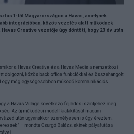
usztus 1-től Magyarországon a Havas, amelynek
abb integrációban, közös vezetés alatt működnek
 Havas Creative vezetője úgy döntött, hogy 23 év után
i, amikor a Havas Creative és a Havas Media a nemzetközi
 dolgozni, közös back office funkciókkal és összehangolt
a cél egy még egységesebben működő kommunikációs
gy a Havas Village következő fejlődési szintjéhez még
kség. Az új működési modell kialakítását magam
vtized után ugyanakkor személyesen is úgy éreztem,
at keressek” – mondta Csurgó Balázs, akinek pályafutása
tével.