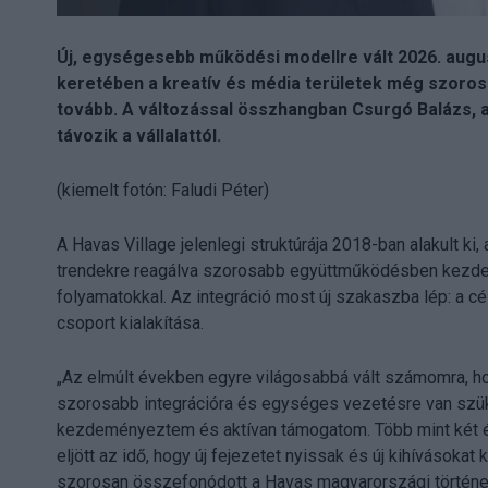
Új, egységesebb működési modellre vált 2026. aug
keretében a kreatív és média területek még szoros
tovább. A változással összhangban Csurgó Balázs, a
távozik a vállalattól.
(kiemelt fotón: Faludi Péter)
A Havas Village jelenlegi struktúrája 2018-ban alakult k
trendekre reagálva szorosabb együttműködésben kezdett
folyamatokkal. Az integráció most új szakaszba lép: 
csoport kialakítása.
„Az elmúlt években egyre világosabbá vált számomra, ho
szorosabb integrációra és egységes vezetésre van szü
kezdeményeztem és aktívan támogatom. Több mint két é
eljött az idő, hogy új fejezetet nyissak és új kihívások
szorosan összefonódott a Havas magyarországi történe