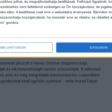
iókhoz juthat, és megváltoztathatja beállításait.
Felhívjuk figyelmét, 
 a teljes Havas Village Magyarország CEO-jaként folytatja
ezeléséhez nem feltétlenül szükséges az Ön hozzájárulása, de jogában 
zelés ellen. A beállításai csak erre a weboldalra érvényesek. Bármikor m
isszavonhatja hozzájárulását, ha visszatér erre az oldalra, és rákattint a
árkaként működik tovább, ugyanakkor az eddiginél
lem" gombra.
média üzletágat Csibi Bea vezeti, míg a kreatív üzletág
r megkezdődött. Csurgó Balázs a következő hónapokban
annak érdekében, hogy az ügyfelek és a csapatok számára
radjon. A vállalat hangsúlyozta: az átalakulás nem jár
ÁBBI LEHETŐSÉGEK
ELFOGADOM
és és a szinergiák további erősítése.
szerepet játszott a Havas Creative magyarországi
áját és elkötelezettségét ezúton is köszönjük. A változást
abil, erős és még integráltabb kommunikációs csoportként
ldásokat kínál ügyfelei számára” - tette hozzá Faludi