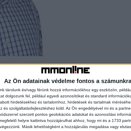
Az Ön adatainak védelme fontos a számunkr
ása alatt pedig a Havas Creative szakmailag elismert és
nk tárolunk és/vagy férünk hozzá információkhoz egy eszközön, példáu
 Balázs aktívan részt vállal a hazai reklámszakma
t dolgozunk fel, például egyedi azonosítókat és standard információk
let választmányának tagja, 2023 óta pedig a MAKSZ
abott hirdetésekhez és tartalomhoz, hirdetések és tartalmak méréséhe
és szolgáltatásfejlesztéshez küld.
Az Ön engedélyével mi és a partne
dszerrel szerzett pontos geolokációs adatokat és azonosítási informác
sával született döntés, amelynek eredményeként a
megfelelő helyre kattintva hozzájárulhat ahhoz, hogy mi és a 1733 partne
el működik tovább. Péter 2017 óta irányítja a Havas
 végezzünk. Másik lehetőségként a hozzájárulás megadása vagy elutasí