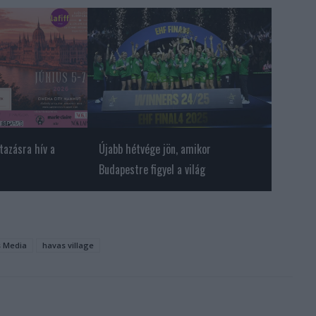
tazásra hív a
Újabb hétvége jön, amikor
Budapestre figyel a világ
 Media
havas village