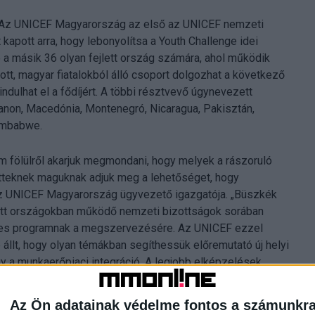
. Az UNICEF Magyarország az első az UNICEF nemzeti
kapott arra, hogy lebonyolítsa a Youth Challenge idei
e a másik 36 olyan fejlett ország számára, ahol működik
t, magyar fiatalokból álló csoport dolgozhat a következő
ulhat el a fődíjért. A többi résztvevő úgynevezett
banon, Macedónia, Montenegró, Nicaragua, Pakisztán,
Zimbabwe.
fölülről akarjuk megmondani, hogy melyek a rászoruló
tetteknek maguknak adjuk meg a lehetőséget, hogy
az UNICEF Magyarország ügyvezető igazgatója. „Büszkék
jlett országokban működő nemzeti bizottságok sorában
eges programnak a megszervezésére. Az UNICEF ezzel
 állt, hogy olyan témákban segíthessük előremutató új helyi
y a munkaerőpiaci integráció. A legjobb elképzelések
mzetközi támogatásban részesüljenek és világszerte is
Az Ön adatainak védelme fontos a számunkr