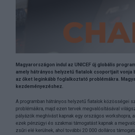
Magyarországon indul az UNICEF új globális programj
amely hátrányos helyzetű fiatalok csoportjait vonja
az őket leginkább foglalkoztató problémákra. Magya
kezdeményezéshez.
A programban hátrányos helyzetű fiatalok közösségei s
problémáikra, majd ezen tervek megvalósításával világsz
pályázók meghívást kapnak egy országos workshopra, a
ezek pénzügyi és szakmai támogatást kapnak a megvalós
zsűri elé kerülnek, ahol további 20 000 dolláros támogat