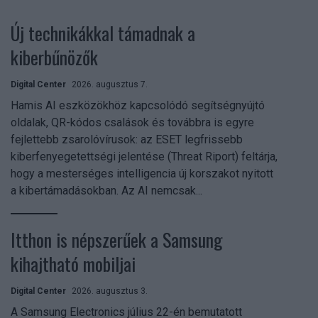
Új technikákkal támadnak a
kiberbűnözők
Digital Center
2026. augusztus 7.
Hamis AI eszközökhöz kapcsolódó segítségnyújtó
oldalak, QR-kódos csalások és továbbra is egyre
fejlettebb zsarolóvírusok: az ESET legfrissebb
kiberfenyegetettségi jelentése (Threat Riport) feltárja,
hogy a mesterséges intelligencia új korszakot nyitott
a kibertámadásokban. Az AI nemcsak...
Itthon is népszerűek a Samsung
kihajtható mobiljai
Digital Center
2026. augusztus 3.
A Samsung Electronics július 22-én bemutatott