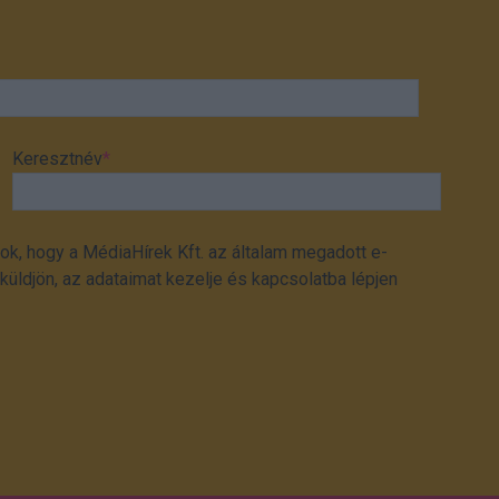
Keresztnév
*
ok, hogy a MédiaHírek Kft. az általam megadott e-
üldjön, az adataimat kezelje és kapcsolatba lépjen