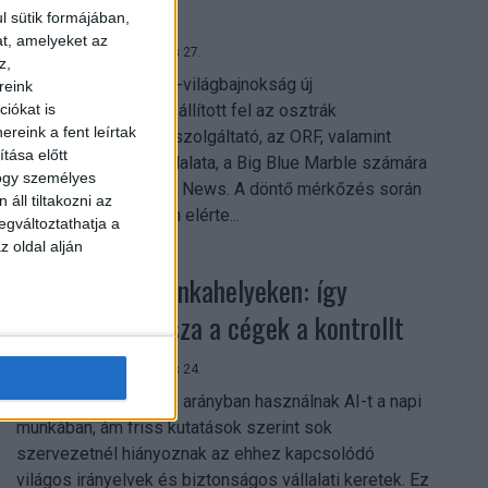
mindent vitt
l sütik formájában,
at, amelyeket az
Digital Center
2026. július 27.
z,
A 2026-os labdarúgó-világbajnokság új
reink
streamingrekordokat állított fel az osztrák
iókat is
reink a fent leírtak
közszolgálati műsorszolgáltató, az ORF, valamint
tása előtt
technológiai leányvállalata, a Big Blue Marble számára
hogy személyes
– írja a Broadband TV News. A döntő mérkőzés során
áll tiltakozni az
az átlagos nézőszám elérte...
egváltoztathatja a
z oldal alján
Shadow AI a munkahelyeken: így
szerezhetik vissza a cégek a kontrollt
Digital Center
2026. július 24.
A munkavállalók nagy arányban használnak AI-t a napi
munkában, ám friss kutatások szerint sok
szervezetnél hiányoznak az ehhez kapcsolódó
világos irányelvek és biztonságos vállalati keretek. Ez