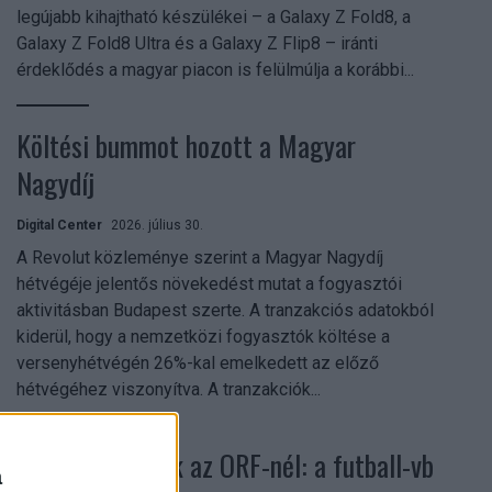
legújabb kihajtható készülékei – a Galaxy Z Fold8, a
Galaxy Z Fold8 Ultra és a Galaxy Z Flip8 – iránti
érdeklődés a magyar piacon is felülmúlja a korábbi...
Költési bummot hozott a Magyar
Nagydíj
Digital Center
2026. július 30.
A Revolut közleménye szerint a Magyar Nagydíj
hétvégéje jelentős növekedést mutat a fogyasztói
aktivitásban Budapest szerte. A tranzakciós adatokból
kiderül, hogy a nemzetközi fogyasztók költése a
versenyhétvégén 26%-kal emelkedett az előző
hétvégéhez viszonyítva. A tranzakciók...
Rekordok dőltek az ORF-nél: a futball-vb
a