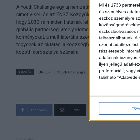
Mi és 1733 partnerei
A Youth Challange egy új nemzetközi, világszervezetek 
és személyes adatoka
címet viseli és az ENSZ Közgyűlésének 73. ülésszakán in
eszköz személyre sz
hogy 2030-ra minden fiatalnak lehetősége legyen tanulni
közönségmérésekhez 
globális partnerség, amely kiemelten épít a világon élő 1,
eszközleolvasásos mó
kormányokat, a multilaterális szervezeteket, a magánsze
felhasználhatunk. A 
tegyenek az oktatás, a készségfejlesztés és a felelőssé
szerint adatkezelést
részletesebb informác
közötti korosztálya számára.
adatainak bizonyos k
ilyen jellegű adatke
preferenciáit, vagy v
CÍMKÉK
UNICEF
Youth Challange
található "Adatvéde
TOV
Facebook
Email
Előző cikk