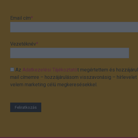
Email cím
*
Vezetéknév
*
Az
Adatkezelési Tájékoztató
t megértettem és hozzájárul
mail címemre – hozzájárulásom visszavonásig – hírlevelet k
velem marketing célú megkeresésekkel.