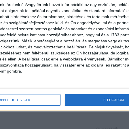
nk tárolunk és/vagy férünk hozzá információkhoz egy eszközön, példáu
közötti együttműködés része, ami a Generation Unlimited
t dolgozunk fel, például egyedi azonosítókat és standard információk
dítottak útjára, 2018 szeptember 24.-én. A program célja,
abott hirdetésekhez és tartalomhoz, hirdetések és tartalmak méréséhe
 vagy munkát vállalni. A Generation Unlimited egy dinamikus
és szolgáltatásfejlesztéshez küld.
Az Ön engedélyével mi és a partne
8 milliárd fiatal véleményére, és arra ösztönzi a
dszerrel szerzett pontos geolokációs adatokat és azonosítási informác
ktort és a civil társadalmat, hogy sürgős befektetéseket
megfelelő helyre kattintva hozzájárulhat ahhoz, hogy mi és a 1733 partne
gvállalás területén a fiatalok egyre növekvő 10-24 év
 végezzünk. Másik lehetőségként a hozzájárulás megadása vagy elutasí
iókhoz juthat, és megváltoztathatja beállításait.
Felhívjuk figyelmét, 
ezeléséhez nem feltétlenül szükséges az Ön hozzájárulása, de jogában 
zelés ellen. A beállításai csak erre a weboldalra érvényesek. Bármikor m
isszavonhatja hozzájárulását, ha visszatér erre az oldalra, és rákattint a
lem" gombra.
ÁBBI LEHETŐSÉGEK
ELFOGADOM
Következő cikk