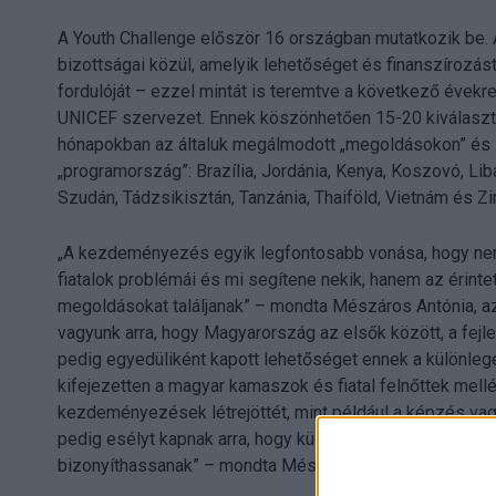
A Youth Challenge először 16 országban mutatkozik be
bizottságai közül, amelyik lehetőséget és finanszírozást 
fordulóját – ezzel mintát is teremtve a következő évekr
UNICEF szervezet. Ennek köszönhetően 15-20 kiválasztot
hónapokban az általuk megálmodott „megoldásokon” és ind
„programország”: Brazília, Jordánia, Kenya, Koszovó, Li
Szudán, Tádzsikisztán, Tanzánia, Thaiföld, Vietnám és 
„A kezdeményezés egyik legfontosabb vonása, hogy nem 
fiatalok problémái és mi segítene nekik, hanem az érin
megoldásokat találjanak” – mondta Mészáros Antónia, 
vagyunk arra, hogy Magyarország az elsők között, a fe
pedig egyedüliként kapott lehetőséget ennek a különl
kifejezetten a magyar kamaszok és fiatal felnőttek mellé
kezdeményezések létrejöttét, mint például a képzés vag
pedig esélyt kapnak arra, hogy különlegesen komoly ne
bizonyíthassanak” – mondta Mészáros Antónia.