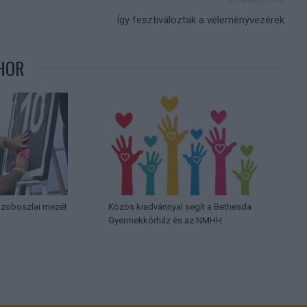
Így fesztiváloztak a véleményvezérek
HOR
 Szoboszlai mezét
Közös kiadvánnyal segít a Bethesda
Gyermekkórház és az NMHH