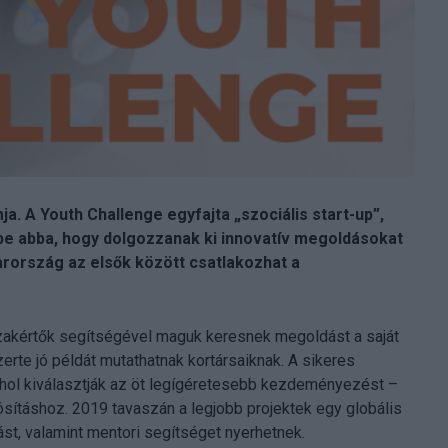
a. A Youth Challenge egyfajta „szociális start-up”,
 be abba, hogy dolgozzanak ki innovatív megoldásokat
rország az elsők között csatlakozhat a
zakértők segítségével maguk keresnek megoldást a saját
erte jó példát mutathatnak kortársaiknak. A sikeres
hol kiválasztják az öt legígéretesebb kezdeményezést –
ításhoz. 2019 tavaszán a legjobb projektek egy globális
ást, valamint mentori segítséget nyerhetnek.