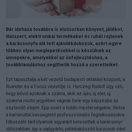
Bár idehaza továbbra is elsősorban könyvet, játékot,
illatszert, elektronikai termékeket és ruhát rejtenek
a karácsonyfa alá tett ajándékdobozok, azért egyre
többen olyan meglepetésekkel is készülnek az
ünnepekre, amelyekkel az önfejlesztéshez, a
továbbtanuláshoz segíthetik hozzá a szeretteiket.
Ezt tapasztalja a két vezető budapesti oktatási központ, a
Ruander és a Focus vezetője is. Herczeg Rudolf úgy véli,
hogy bővül azoknak a száma, akik az újév, új élet, új
szakma mottó jegyében vágnak bele egy képzésbe az
esztendő elején. Épp ezért a hobbi mesterségekre, illetve
a karrierúttal kecsegtető professzionális foglalkozásokra
fókuszáló tanfolyamok egyaránt keresettek a karácsonyi
időszakban, így a sajtgyártó, pálinkakészítő kurzusok iránt