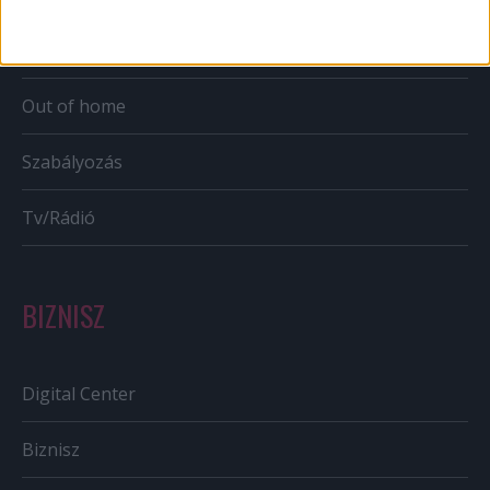
Bulvár
Out of home
Szabályozás
Tv/Rádió
BIZNISZ
Digital Center
Biznisz