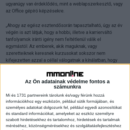
ugyanúgy van érdeklődés, mint a weblapszerkesztő, vagy
az Office gépíró képzésekre.
„Ahogy az egész esztendősorán tapasztalható, úgy az év
végén is azt látjuk, hogy a hobbi, illetve a karrierváltó
tanfolyamok iránti igény nem feltétlenül válik el
egymástól. Az emberek, akik maguknak, vagy
szeretteiknek keresnek kurzusokat sokszor nem
kifejezetten azzal a céllal válogatnak a kínálatban, hogy
olyan szakmát válasszanak, amivel rövidtávon
belekezdhetnek valami újba. Kivéve a programozással,
informatikával összefüggő munkaköröket. Viszont sokkal
Az Ön adatainak védelme fontos a
számunkra
inkább jellemző az, hogy megtetszik nekik egy szakma,
amire először hobbiként tekintenek, majd miután egyre
Mi és 1731 partnereink tárolunk és/vagy férünk hozzá
információkhoz egy eszközön, például sütik formájában, és
több időt töltenek el vele, az lesz a főállásuk is.” –
személyes adatokat dolgozunk fel, például egyedi azonosítókat
hangsúlyozza Herczeg Rudolf, a Focus és a Ruander
és standard információkat, amelyeket az eszköz személyre
Oktatóközpontok vezetője.
szabott hirdetésekhez és tartalomhoz, hirdetések és tartalmak
méréséhez, közönségmérésekhez és szolgáltatásfejlesztéshez