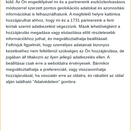
A szakember úgy látja a karácsonyi időszakban a
küld.
Az Ön engedélyével mi és a partnereink eszközleolvasásos
tanfolyamok iránt érdeklődők, akár maguknak, akár
módszerrel szerzett pontos geolokációs adatokat és azonosítási
ajándékba keresnek kurzusokat, inkább biztosra mennek,
információkat is felhasználhatunk. A megfelelő helyre kattintva
hozzájárulhat ahhoz, hogy mi és a 1731 partnereink a fent
és elsősorban olyan kuponokat vásárolnak, amiket aztán
leírtak szerint adatkezelést végezzünk. Másik lehetőségként a
később ők, vagy a megajándékozottak bármilyen típusú
hozzájárulás megadása vagy elutasítása előtt részletesebb
képzésre beválthatnak. Ennek megfelelően a konkrét
információkhoz juthat, és megváltoztathatja beállításait.
tanfolyamválasztások, beiratkozások a legtöbb esetben
Felhívjuk figyelmét, hogy személyes adatainak bizonyos
át is csúsznak a következő év elejére. A szakmák
kezeléséhez nem feltétlenül szükséges az Ön hozzájárulása, de
népszerűségi sorrendjében inkább csak kisebb
jogában áll tiltakozni az ilyen jellegű adatkezelés ellen. A
elmozdulásokat figyeltek meg az elmúlt esztendőkben. A
beállításai csak erre a weboldalra érvényesek. Bármikor
megváltoztathatja a preferenciáit, vagy visszavonhatja
tapasztalatok, illetve statisztikák alapján az informatikai
hozzájárulását, ha visszatér erre az oldalra, és rákattint az oldal
területen a videoszerkesztő, a photoshop kezelő, a
alján található "Adatvédelem" gombra.
weblapkészítő, a gépíró, illetve az különböző szintű
Office tanfolyamok, míg a szakmák vonatkozásában a
fotógráfus, a grafikus, a szakács, a cukrász, a
kutyakozmetikus, a sörgyártó, a sajtkészítő és a
gyümölcspálinka-gyártó képzések tartoznak a
legkeresettebbek közé.