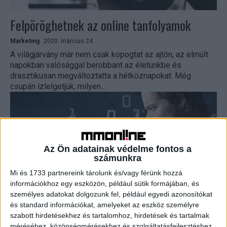
Felpöröghetnek az online tanfolyamok
Marketing
2020. március 24.
A világjárvány már nem csak kopogtat az ajtón, az elmúlt
napokban valósággal berobbant az életünkbe és
drasztikusan megváltoztatta a hétköznapokat. Még
csupán ízlelgetjük, milyen...
Az Ön adatainak védelme fontos a
számunkra
Mi és 1733 partnereink tárolunk és/vagy férünk hozzá
információkhoz egy eszközön, például sütik formájában, és
személyes adatokat dolgozunk fel, például egyedi azonosítókat
Mindenki programozó akar lenni
és standard információkat, amelyeket az eszköz személyre
szabott hirdetésekhez és tartalomhoz, hirdetések és tartalmak
méréséhez, közönségmérésekhez és szolgáltatásfejlesztéshez
Kutatás
2019. szeptember 3.