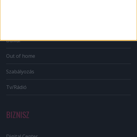
Mobil
Karrier
Bulvár
Out of home
Szabályozás
Tv/Rádió
BIZNISZ
Digital Center