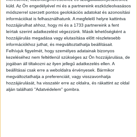
küld.
Az Ön engedélyével mi és a partnereink eszközleolvasásos
Több tízezer informatikus hiányzik a hazai
módszerrel szerzett pontos geolokációs adatokat és azonosítási
munkaerőpiacról a folyamatos digitalizáció és a kutatás-
információkat is felhasználhatunk. A megfelelő helyre kattintva
fejlesztési központok térnyerése miatt, ez a szám
hozzájárulhat ahhoz, hogy mi és a 1733 partnereink a fent
európai szinten a milliós nagyságrendet...
leírtak szerint adatkezelést végezzünk. Másik lehetőségként a
hozzájárulás megadása vagy elutasítása előtt részletesebb
információkhoz juthat, és megváltoztathatja beállításait.
Felhívjuk figyelmét, hogy személyes adatainak bizonyos
kezeléséhez nem feltétlenül szükséges az Ön hozzájárulása, de
jogában áll tiltakozni az ilyen jellegű adatkezelés ellen. A
beállításai csak erre a weboldalra érvényesek. Bármikor
megváltoztathatja a preferenciáit, vagy visszavonhatja
hozzájárulását, ha visszatér erre az oldalra, és rákattint az oldal
alján található "Adatvédelem" gombra.
Tanfolyamot karácsonyra?
Kutatás
2018. december 19.
Bár idehaza továbbra is elsősorban könyvet, játékot,
illatszert, elektronikai termékeket és ruhát rejtenek a
karácsonyfa alá tett ajándékdobozok, azért egyre többen