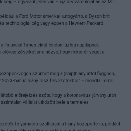
éséig – egyaránt jelen van – írja beszámolójában az MTI.
például a Ford Motor amerikai autógyártó, a Dyson brit
i és technológiai cég vagy éppen a Hewlett-Packard
a a Financial Times című londoni üzleti napilapnak
 előrejelzéseiket arra nézve, hogy mikor ér véget a
 közepén-végén szűnhet meg a (chip)hiány attól függően,
 2023-ban is hiány lesz félvezetőkből” – mondta Torrel.
látóbb előrejelzés azóta, hogy a koronavírus-járvány után
számtalan vállalat ütközött bele a termelés
vezetők folyamatos szállítását a hiány közepette is, például
atja, hogy félvezetőket gyártó üzemet vásárol.