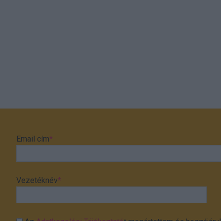
Email cím
*
Vezetéknév
*