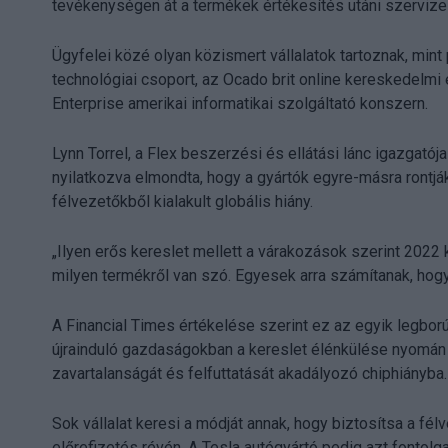
tevékenységen át a termékek értékesítés utáni szervizel
Ügyfelei közé olyan közismert vállalatok tartoznak, mint 
technológiai csoport, az Ocado brit online kereskedelm
Enterprise amerikai informatikai szolgáltató konszern.
Lynn Torrel, a Flex beszerzési és ellátási lánc igazgatój
nyilatkozva elmondta, hogy a gyártók egyre-másra rontják
félvezetőkből kialakult globális hiány.
„Ilyen erős kereslet mellett a várakozások szerint 2022
milyen termékről van szó. Egyesek arra számítanak, hogy
A Financial Times értékelése szerint ez az egyik legború
újrainduló gazdaságokban a kereslet élénkülése nyomán 
zavartalanságát és felfuttatását akadályozó chiphiányba.
Sok vállalat keresi a módját annak, hogy biztosítsa a fél
előrefizetés révén. A Tesla autógyártó pedig azt fontolg