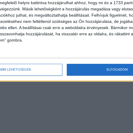
megfelelő helyre kattintva hozzájárulhat ahhoz, hogy mi és a 1733 partne
HOR
 végezzünk. Másik lehetőségként a hozzájárulás megadása vagy elutasí
iókhoz juthat, és megváltoztathatja beállításait.
Felhívjuk figyelmét, 
ezeléséhez nem feltétlenül szükséges az Ön hozzájárulása, de jogában 
zelés ellen. A beállításai csak erre a weboldalra érvényesek. Bármikor m
isszavonhatja hozzájárulását, ha visszatér erre az oldalra, és rákattint a
lem" gombra.
tó az ITAKA Hungary
Új vezetővel erősít az MBH Bank
ÁBBI LEHETŐSÉGEK
ELFOGADOM