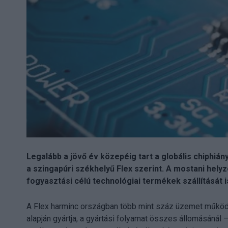
Legalább a jövő év közepéig tart a globális chiphiány
a szingapúri székhelyű Flex szerint. A mostani helyz
fogyasztási célú technológiai termékek szállítását i
A Flex harminc országban több mint száz üzemet működte
alapján gyártja, a gyártási folyamat összes állomásánál – 