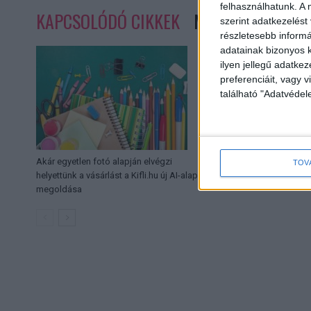
felhasználhatunk. A 
KAPCSOLÓDÓ CIKKEK
MORE FROM AUT
szerint adatkezelést
részletesebb informác
adatainak bizonyos k
ilyen jellegű adatke
preferenciáit, vagy v
található "Adatvéde
Akár egyetlen fotó alapján elvégzi
Új ügyvezető igazga
TOV
helyettünk a vásárlást a Kifli.hu új AI-alapú
élén
megoldása