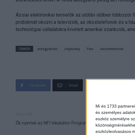
Ázsiai elektronikai termelők az utóbbi időben többször f
problémát okozni a televíziók, az okostelefonok és a ház
technológiai vállalatokra kivetett amerikai szankciók, am
CÍMKÉK
autógyártás
chiphiány
Flex
okostelefonok
Facebook
Email
Mi és 1733 partnerei
és személyes adatoka
Előző cikk
eszköz személyre sz
Ők nyertek az NFI Inkubátor Programjában
közönségmérésekhez 
eszközleolvasásos mó