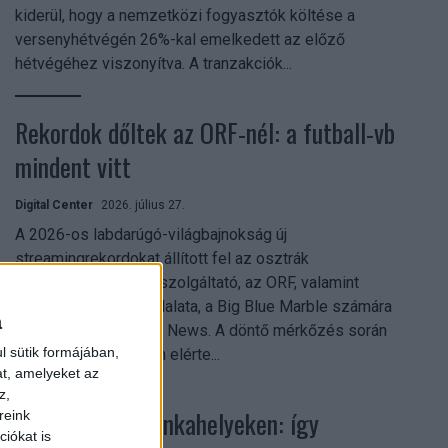
kiderül, hogy a nemzetközi fogyasztók költése a
versenyhétvégén 26%-kal emelkedett az előző
hétvégéhez viszonyítva. A tranzakciók...
Rekordok dőltek az ORF-nél: a futball-vb
mindent vitt
Digital Center
2026. július 27.
A 2026-os labdarúgó-világbajnokság új
streamingrekordokat állított fel az osztrák
közszolgálati műsorszolgáltató, az ORF, valamint
technológiai leányvállalata, a Big Blue Marble számára
a
– írja a Broadband TV News. A döntő mérkőzés során
l sütik formájában,
az átlagos nézőszám elérte...
at, amelyeket az
z,
Shadow AI a munkahelyeken: így
reink
iókat is