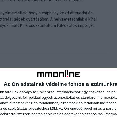
igyelmeztettek, hogy a chiphiány kezd átterjedni és
tartási gépek gyártásában. A helyzetet rontják a kínai
elyek miatt Kína csökkentette a félvezetők importját.
Az Ön adatainak védelme fontos a számunkr
nk tárolunk és/vagy férünk hozzá információkhoz egy eszközön, példáu
t dolgozunk fel, például egyedi azonosítókat és standard információk
Következő cikk
abott hirdetésekhez és tartalomhoz, hirdetések és tartalmak méréséhe
Kiderült, mit gondolnak a magyarok az Eb-ről
és szolgáltatásfejlesztéshez küld.
Az Ön engedélyével mi és a partne
dszerrel szerzett pontos geolokációs adatokat és azonosítási informác