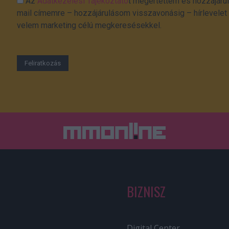
Az
Adatkezelési Tájékoztató
t megértettem és hozzájárul
mail címemre – hozzájárulásom visszavonásig – hírlevelet k
velem marketing célú megkeresésekkel.
BIZNISZ
Digital Center