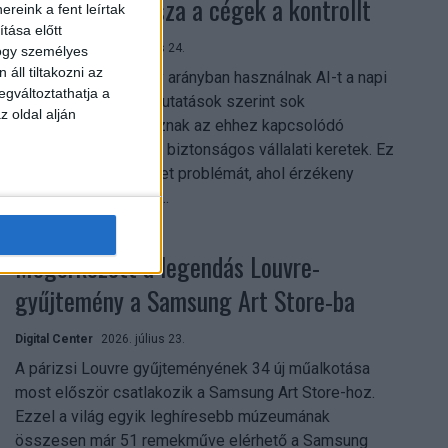
szerezhetik vissza a cégek a kontrollt
reink a fent leírtak
tása előtt
Digital Center
2026. július 24.
hogy személyes
áll tiltakozni az
A munkavállalók nagy arányban használnak AI-t a napi
egváltoztathatja a
munkában, ám friss kutatások szerint sok
z oldal alján
szervezetnél hiányoznak az ehhez kapcsolódó
világos irányelvek és biztonságos vállalati keretek. Ez
különösen ott jelenthet problémát, ahol érzékeny
üzleti információkkal...
Megérkezett a legendás Louvre-
gyűjtemény a Samsung Art Store-ba
Digital Center
2026. július 23.
A párizsi Louvre gyűjteményének 34 új műalkotása
most először csatlakozik a Samsung Art Store-hoz.
Ezzel a világ egyik leghíresebb múzeumának
összesen már 51 remekműve elérhető a Samsung