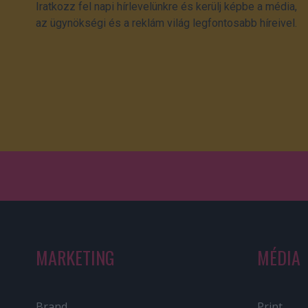
Iratkozz fel napi hírlevelünkre és kerülj képbe a média,
az ügynökségi és a reklám világ legfontosabb híreivel.
MARKETING
MÉDIA
Brand
Print