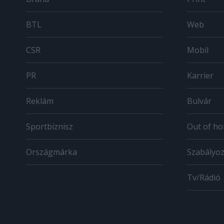
BTL
Web
CSR
Mobil
PR
Karrier
Reklám
Bulvár
Sportbiznisz
Out of h
Országmárka
Szabályo
Tv/Rádió