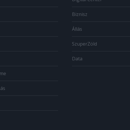
Biznisz
Állás
SzuperZöld
Data
ome
zás