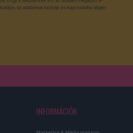
ok, hogy a MédiaHírek Kft. az általam megadott e-
üldjön, az adataimat kezelje és kapcsolatba lépjen
INFORMÁCIÓK
Marketing & Média magazin