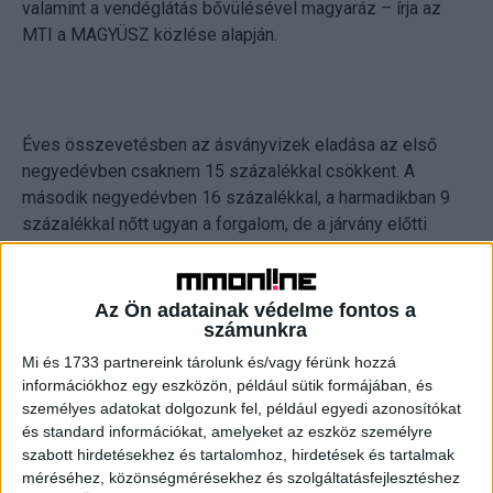
valamint a vendéglátás bővülésével magyaráz – írja az
MTI a MAGYÜSZ közlése alapján.
Éves összevetésben az ásványvizek eladása az első
negyedévben csaknem 15 százalékkal csökkent. A
második negyedévben 16 százalékkal, a harmadikban 9
százalékkal nőtt ugyan a forgalom, de a járvány előtti
szinttől így is több mint 7 százalékkal maradt el.
Az Ön adatainak védelme fontos a
számunkra
Az ízesített vizek és szénsavas üdítőitalok eladása alig
Mi és 1733 partnereink tárolunk és/vagy férünk hozzá
információkhoz egy eszközön, például sütik formájában, és
változott az év elején, majd 6 százalékkal és 1
személyes adatokat dolgozunk fel, például egyedi azonosítókat
százalékkal nőtt. A korábbi időszakhoz képest 3
és standard információkat, amelyeket az eszköz személyre
százalékos visszaesésben maradt.
szabott hirdetésekhez és tartalomhoz, hirdetések és tartalmak
méréséhez, közönségmérésekhez és szolgáltatásfejlesztéshez