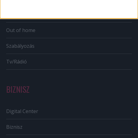
Bulvár
Out of home
Szabályozás
Tv/Rádió
BIZNISZ
Digital Center
Biznisz