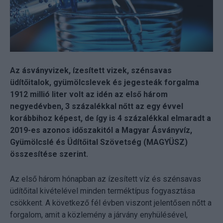
Az ásványvizek, ízesített vizek, szénsavas
üdítőitalok, gyümölcslevek és jegesteák forgalma
1912 millió liter volt az idén az első három
negyedévben, 3 százalékkal nőtt az egy évvel
korábbihoz képest, de így is 4 százalékkal elmaradt a
2019-es azonos időszakitól a Magyar Ásványvíz,
Gyümölcslé és Üdítőital Szövetség (MAGYÜSZ)
összesítése szerint.
Az első három hónapban az ízesített víz és szénsavas
üdítőital kivételével minden terméktípus fogyasztása
csökkent. A következő fél évben viszont jelentősen nőtt a
forgalom, amit a közlemény a járvány enyhülésével,