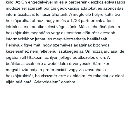
küld.
Az Ön engedélyével mi és a partnereink eszközleolvasásos
A gyümölcslevek mindhárom kategóriája
módszerrel szerzett pontos geolokációs adatokat és azonosítási
csökkenéssel kezdett az idén, a 100 százalékos
információkat is felhasználhatunk. A megfelelő helyre kattintva
hozzájárulhat ahhoz, hogy mi és a 1733 partnereink a fent
gyümölcslevek értékesítése 7 százalékkal, a
leírtak szerint adatkezelést végezzünk. Másik lehetőségként a
nektároké 20 százalékkal, a gyümölcsitaloké 6
hozzájárulás megadása vagy elutasítása előtt részletesebb
százalékkal esett. A második és harmadik negyedév
információkhoz juthat, és megváltoztathatja beállításait.
bővülése ellenére az összforgalom a járvány előtti
Felhívjuk figyelmét, hogy személyes adatainak bizonyos
kezeléséhez nem feltétlenül szükséges az Ön hozzájárulása, de
időszakhoz képest átlagosan 3 százalékkal csökkent,
jogában áll tiltakozni az ilyen jellegű adatkezelés ellen. A
legnagyobb mértékben a nektároké.
beállításai csak erre a weboldalra érvényesek. Bármikor
megváltoztathatja a preferenciáit, vagy visszavonhatja
A Magyar Ásványvíz, Gyümölcslé és Üdítőital Szövetség a
hozzájárulását, ha visszatér erre az oldalra, és rákattint az oldal
magyarországi ásványvíz-palackozók több mint 95
alján található "Adatvédelem" gombra.
százalékát, az üdítőital- és a gyümölcslégyártók mintegy
90 százalékát képviseli. Tagvállalatai évente mintegy 250
milliárd forint termelési értéket állítanak elő, és
közvetlenül 4 ezer embert foglalkoztatnak
Magyarországon.