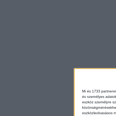
Mi és 1733 partnerei
és személyes adatoka
eszköz személyre sz
közönségmérésekhez 
eszközleolvasásos mó