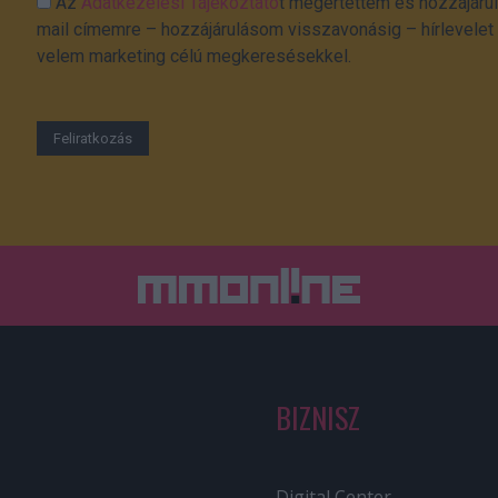
Az
Adatkezelési Tájékoztató
t megértettem és hozzájárul
mail címemre – hozzájárulásom visszavonásig – hírlevelet k
velem marketing célú megkeresésekkel.
BIZNISZ
Digital Center