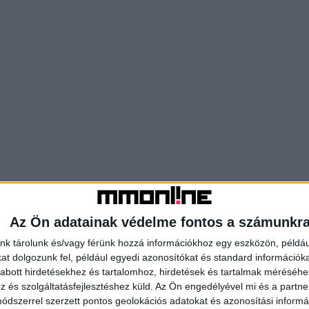
Az Ön adatainak védelme fontos a számunkr
nk tárolunk és/vagy férünk hozzá információkhoz egy eszközön, példáu
t dolgozunk fel, például egyedi azonosítókat és standard információk
abott hirdetésekhez és tartalomhoz, hirdetések és tartalmak méréséhe
és szolgáltatásfejlesztéshez küld.
Az Ön engedélyével mi és a partne
dszerrel szerzett pontos geolokációs adatokat és azonosítási informác