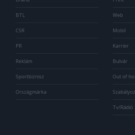
BTL
Web
CSR
Mobil
PR
Karrier
Reklám
Bulvár
Sportbiznisz
Out of h
Országmárka
Szabályo
Tv/Rádió