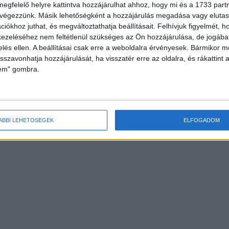
megfelelő helyre kattintva hozzájárulhat ahhoz, hogy mi és a 1733 partne
 végezzünk. Másik lehetőségként a hozzájárulás megadása vagy elutasí
iókhoz juthat, és megváltoztathatja beállításait.
Felhívjuk figyelmét, 
ezeléséhez nem feltétlenül szükséges az Ön hozzájárulása, de jogában 
zelés ellen. A beállításai csak erre a weboldalra érvényesek. Bármikor m
isszavonhatja hozzájárulását, ha visszatér erre az oldalra, és rákattint a
lem" gombra.
ÁBBI LEHETŐSÉGEK
ELFOGADOM