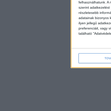
felhasználhatunk. A 
szerint adatkezelést
részletesebb informác
adatainak bizonyos k
ilyen jellegű adatke
preferenciáit, vagy v
található "Adatvéde
TOV