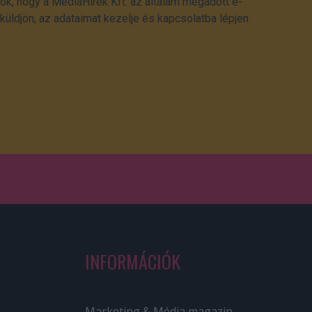
ok, hogy a MédiaHírek Kft. az általam megadott e-
üldjön, az adataimat kezelje és kapcsolatba lépjen
INFORMÁCIÓK
Marketing & Média magazin