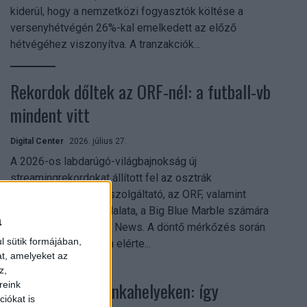
kiderül, hogy a nemzetközi fogyasztók költése a
versenyhétvégén 26%-kal emelkedett az előző
hétvégéhez viszonyítva. A tranzakciók...
Rekordok dőltek az ORF-nél: a futball-vb
mindent vitt
Digital Center
2026. július 27.
A 2026-os labdarúgó-világbajnokság új
streamingrekordokat állított fel az osztrák
közszolgálati műsorszolgáltató, az ORF, valamint
technológiai leányvállalata, a Big Blue Marble számára
a
– írja a Broadband TV News. A döntő mérkőzés során
l sütik formájában,
az átlagos nézőszám elérte...
at, amelyeket az
z,
Shadow AI a munkahelyeken: így
reink
iókat is