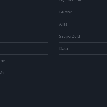
Biznisz
Állás
SzuperZöld
Data
ome
zás