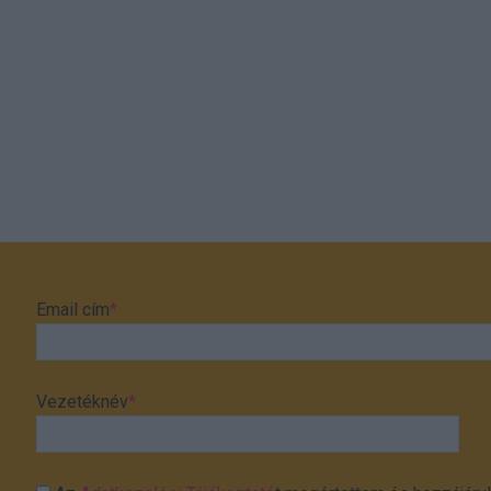
Email cím
*
Vezetéknév
*