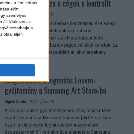
szerezhetik vissza a cégek a kontrollt
reink a fent leírtak
tása előtt
Digital Center
2026. július 24.
hogy személyes
áll tiltakozni az
A munkavállalók nagy arányban használnak AI-t a napi
egváltoztathatja a
munkában, ám friss kutatások szerint sok
z oldal alján
szervezetnél hiányoznak az ehhez kapcsolódó
világos irányelvek és biztonságos vállalati keretek. Ez
különösen ott jelenthet problémát, ahol érzékeny
üzleti információkkal...
Megérkezett a legendás Louvre-
gyűjtemény a Samsung Art Store-ba
Digital Center
2026. július 23.
A párizsi Louvre gyűjteményének 34 új műalkotása
most először csatlakozik a Samsung Art Store-hoz.
Ezzel a világ egyik leghíresebb múzeumának
összesen már 51 remekműve elérhető a Samsung