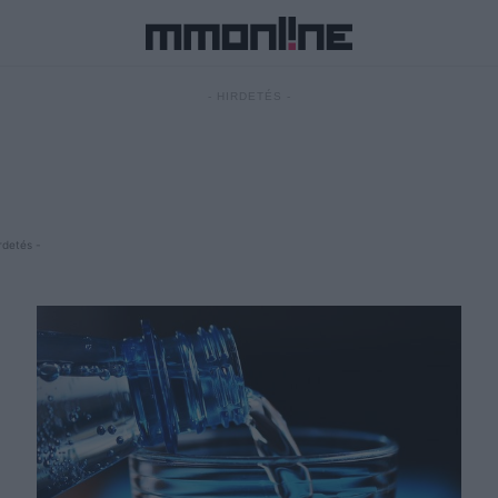
- HIRDETÉS -
rdetés -