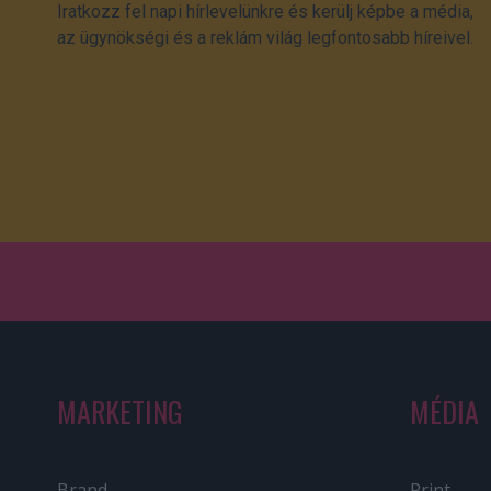
Iratkozz fel napi hírlevelünkre és kerülj képbe a média,
az ügynökségi és a reklám világ legfontosabb híreivel.
MARKETING
MÉDIA
Brand
Print