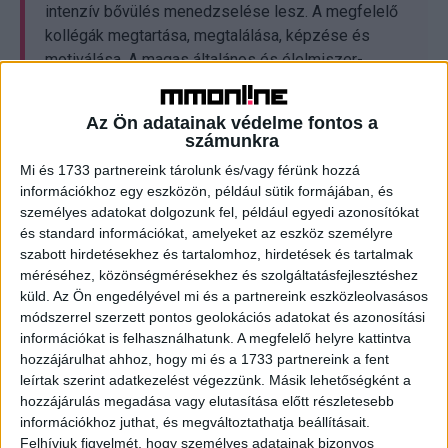
intenzív bővülés menedzselése lesz. A megfelelő
kollégák megtartása, megtalálása, képzése és
motiválása. A magas általános és élelmiszer-
infláció, illetve a reklámpiac stagnálása közötti
feszültség csökkentése. Ahhoz, hogy kollégák ne
Az Ön adatainak védelme fontos a
szenvedjenek reálbércsökkenést, legalább két
számunkra
számjegyű fizetésemelésre lesz szükség, de a
Mi és 1733 partnereink tárolunk és/vagy férünk hozzá
médiapiac abszolút nem nő ennyit. Nagy kérdés
információkhoz egy eszközön, például sütik formájában, és
lesz jövőre, hogy sikerül-e az ellátási láncban lévő
személyes adatokat dolgozunk fel, például egyedi azonosítókat
anomáliákat és az energiaalapanyagár-emelkedést
és standard információkat, amelyeket az eszköz személyre
a megfelelő mederbe terelni vagy legalábbis
szabott hirdetésekhez és tartalomhoz, hirdetések és tartalmak
valamennyire tervezni. Sok szektor nagyon
méréséhez, közönségmérésekhez és szolgáltatásfejlesztéshez
küld.
Az Ön engedélyével mi és a partnereink eszközleolvasásos
visszafogta a költését vagy nem tesz vállalást,
módszerrel szerzett pontos geolokációs adatokat és azonosítási
mert nem tud előre tervezni a külső bizonytalanság
információkat is felhasználhatunk. A megfelelő helyre kattintva
miatt.
hozzájárulhat ahhoz, hogy mi és a 1733 partnereink a fent
leírtak szerint adatkezelést végezzünk. Másik lehetőségként a
hozzájárulás megadása vagy elutasítása előtt részletesebb
információkhoz juthat, és megváltoztathatja beállításait.
Folyamatos képzés
Felhívjuk figyelmét, hogy személyes adatainak bizonyos