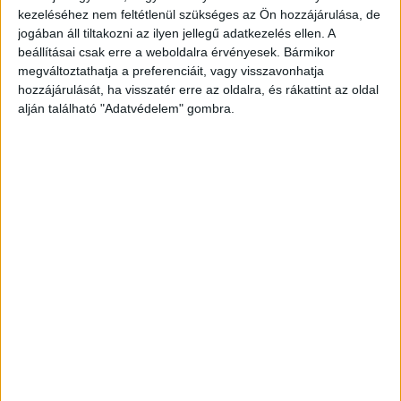
kezeléséhez nem feltétlenül szükséges az Ön hozzájárulása, de
jogában áll tiltakozni az ilyen jellegű adatkezelés ellen. A
A célok között szerepel, hogy nagyobb gondot fordítsunk
beállításai csak erre a weboldalra érvényesek. Bármikor
a belső kohézióra, a vállalat értékrendjének átadására. A
megváltoztathatja a preferenciáit, vagy visszavonhatja
csapatszellemet tovább erősíteni, az új kollégák emberi
hozzájárulását, ha visszatér erre az oldalra, és rákattint az oldal
és szakmai beilleszkedését segíteni. Valamint a
alján található "Adatvédelem" gombra.
folyamatos képzés mind szakmailag, mind
készségszinten kiemelkedően fontos lesz jövőre.
Remélhetőleg Covid utáni időszakról beszélhetünk, így ha
nem is tér vissza minden oda, ahová 2020-ban, de ebben
a megváltozott környezetben is kiemelten kell kezelni a
személyes kapcsolatokat a kollégák, az ügyfelek és a
médiatulajdonosok terén egyaránt.
Emberfeletti teljesítménnyel
Urbán Zsolt, 1080p, ügyvezető igazgató