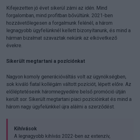
Kifejezetten jó évet sikerül zárni az idén. Mind
forgalomban, mind profitban bővültünk. 2021-ben
hozzávetőlegesen a forgalmunk felénél, a három
legnagyobb ügyfelünknél kellett bizonyítanunk, és mind a
hárman bizalmat szavaztak nekünk az elkövetkező
évekre.
Sikerült megtartani a pozíciónkat
Nagyon komoly generációváltás volt az ügynökségben,
sok kiváló fiatal kollégám váltott pozíciót, lépett előre. Az
előléptetéseink háromnegyedére belső promóció útján
került sor. Sikerült megtartani piaci pozícióinkat és mind a
három nagy ügyfelünkkel újra aláírni a szerződést.
Kihívások
A legnagyobb kihívás 2022-ben az extenzív,