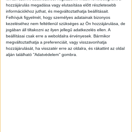
éppen a speciális koreai occo gép, mellyel az ételeket
hozzájárulás megadása vagy elutasítása előtt részletesebb
magas nyomás alatt főzhetik. Az egyes fogások
információkhoz juthat, és megváltoztathatja beállításait.
összeállítását olyan komoly odafigyelés és munka kíséri,
Felhívjuk figyelmét, hogy személyes adatainak bizonyos
kezeléséhez nem feltétlenül szükséges az Ön hozzájárulása, de
hogy némelyik elkészítése akár egy hetet is igénybe
jogában áll tiltakozni az ilyen jellegű adatkezelés ellen. A
vehet.
beállításai csak erre a weboldalra érvényesek. Bármikor
megváltoztathatja a preferenciáit, vagy visszavonhatja
„Magamra egyfajta gasztronómiai tudósként és kutatóként
hozzájárulását, ha visszatér erre az oldalra, és rákattint az oldal
tekintek, és arra törekszem, hogy a tudomány és a
alján található "Adatvédelem" gombra.
konyhaművészet világa között építsek olyan hidakat,
melyek új dimenziót nyitnak az eddig megszokott
kulináris élmények sorában. Nagy szerencsémre
támogatásra leltem ebben az Arany Kaviár Étteremben,
ahol saját konyhai laboromban, az Animában
kísérletezhetek. A Wallis Motorral induló
együttműködésem is nagy izgalommal és rengeteg új
ötlettel tölt fel, ezekkel szeretném megjeleníteni és
megízlelhetővé tenni a vezetés és az étkezés
összekapcsolódását egy minden érzékszervet
megmozgató étel- és élménysorral” – mondja José