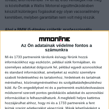
is kóstolhatták a Wallis Motorral együttműködésben
készült különleges fogásokat egy olyan vacsoraélmény
keretében, melyben garantáltan nem volt még részük.
Ahol a BMW i5-élmény születik: professzionális
konyha és kémiai laboratórium egyben
Az Ön adatainak védelme fontos a
A különleges menüsor kétségtelenül olyan elemeket
számunkra
ötvöz, melyek nem szokványosak az éttermi konyhákon
Mi és 1733 partnereink tárolunk és/vagy férünk hozzá
és minden részletükben a BMW elektromos
információkhoz egy eszközön, például sütik formájában, és
zászlóshajójához kapcsolódik. A vacsorához használt
személyes adatokat dolgozunk fel, például egyedi azonosítókat
étkészlet például többek között az autóiparból származó
és standard információkat, amelyeket az eszköz személyre
újrahasznosított anyagokból készült, az alkatrészeket
szabott hirdetésekhez és tartalomhoz, hirdetések és tartalmak
pedig különböző művészi eljárásokkal kezelték, hogy új
méréséhez, közönségmérésekhez és szolgáltatásfejlesztéshez
küld.
Az Ön engedélyével mi és a partnereink eszközleolvasásos
életre keltsék őket. A vendégek emellett olyan különleges
módszerrel szerzett pontos geolokációs adatokat és azonosítási
konyhatechnikai eljárásokkal találkozhatnak, mint a
információkat is felhasználhatunk. A megfelelő helyre kattintva
fagyasztva szárítás (liofilizálás), az aromák
hozzájárulhat ahhoz, hogy mi és a 1733 partnereink a fent
desztillálásához használt rotációs párologtatás, vagy
leírtak szerint adatkezelést végezzünk. Másik lehetőségként a