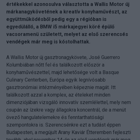
értékekkel azonosulva választotta a Wallis Motor új
márkanagykövetének a kreatív konyhaművészt, az
együttműködésből pedig egy a régióban is
egyedülálló, a BMW i5 márkajegyei köré épülő
vacsoramenü született, melyet az első szerencsés
vendégek már meg is kóstolhattak.
A Wallis Motor új gasztronagykövete, José Guerrero
Kolumbiában nőtt fel és találkozott először a
konyhaművészettel, majd lehetősége volt a Basque
Culinary Centerben, Európa egyik legnívósabb
gasztronómiai intézményében képeznie magát. Itt
találkozott azzal a komplex, az ételeket minden
dimenziójában vizsgáló innovatív szemlélettel, mely nem
csupán az ízekre vagy állagokra koncentrál, de a menüt
övező hangulatelemekre és fenntarthatósági
szempontokra is. Szerencsénkre ezt a tudást éppen
Budapesten, a megújult Arany Kaviár Étteremben fejleszti
tovább, ahol november 14-én az első vendégek már meg