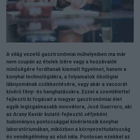
A világ vezető gasztronómiai műhelyeiben ma már
nem csupán az ételek ízére vagy a hozzávalók
minőségére fordítanak kiemelt figyelmet, hanem a
konyhai technológiákra, a folyamatok ökológiai
lábnyomának csökkentésére, vagy akár a vacsorát
kísérő fény- és hanghatásokra. Ezzel a szemlélettel
fejleszti ki fogásait a magyar gasztronómiai élet
egyik legizgalmasabb innovátora, José Guerrero, aki
az Arany Kaviár kutató-fejlesztő séfjeként
tudományos pontossággal kísérletezik konyhai
laboratóriumában, miközben a környezettudatosság
és vendégélmény az első nála. Pontosan ezekkel az