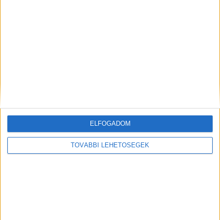
A RADIOCAFÉN
ELFOGADOM
TOVÁBBI LEHETŐSÉGEK
Korábbi adások
A rovat támogatói: