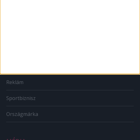
Brand
BTL
CSR
PR
Reklám
Sportbiznisz
Országmárka