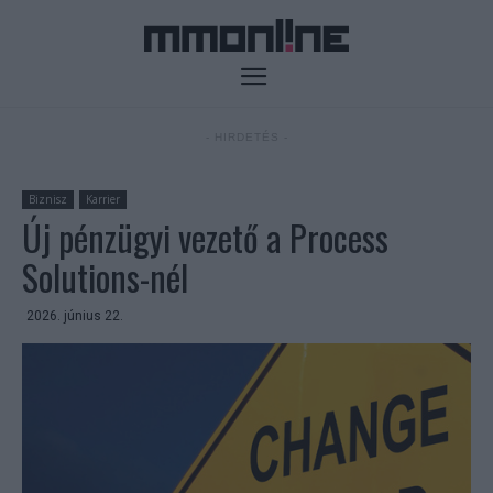
- HIRDETÉS -
Biznisz
Karrier
Új pénzügyi vezető a Process
Solutions-nél
2026. június 22.