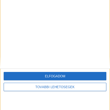
Előző cikk
Következő cikk
Már látszik a közeledő
Visszanézhetők a THE SHIFT
csúcsidőszak a repülőtéren
konferencia előadásai
KAPCSOLÓDÓ CIKKEK
MORE FROM AUTHOR
Akár egyetlen fotó alapján elvégzi
helyettünk a vásárlást a Kifli.hu új AI-
alapú megoldása
Új ügyvezető igazgató az ITAKA
ELFOGADOM
Hungary élén
TOVÁBBI LEHETŐSÉGEK
Új vezetővel erősít az MBH Bank