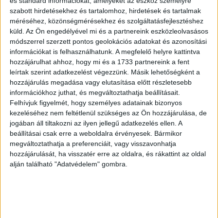
és standard információkat, amelyeket az eszköz személyre
lokális sajátosságokat, mégis regionálisan összehangolt”
szabott hirdetésekhez és tartalomhoz, hirdetések és tartalmak
– emeli ki Ágnes.
méréséhez, közönségmérésekhez és szolgáltatásfejlesztéshez
küld.
Az Ön engedélyével mi és a partnereink eszközleolvasásos
módszerrel szerzett pontos geolokációs adatokat és azonosítási
A cél egyértelmű: az eddigi „central support”
információkat is felhasználhatunk. A megfelelő helyre kattintva
megközelítés helyett „central direction”, egy még erősebb
hozzájárulhat ahhoz, hogy mi és a 1733 partnereink a fent
stratégiai koordinációra épülő működési modell
leírtak szerint adatkezelést végezzünk. Másik lehetőségként a
kialakítása, amely nem csupán támogat, hanem irányt
hozzájárulás megadása vagy elutasítása előtt részletesebb
mutat és keretet ad a működésnek.
információkhoz juthat, és megváltoztathatja beállításait.
Felhívjuk figyelmét, hogy személyes adatainak bizonyos
kezeléséhez nem feltétlenül szükséges az Ön hozzájárulása, de
Egy hajóban evezve – a növekedés új alapjai
jogában áll tiltakozni az ilyen jellegű adatkezelés ellen. A
beállításai csak erre a weboldalra érvényesek. Bármikor
A változás egyik legfontosabb hozadéka a hatékonyabb
megváltoztathatja a preferenciáit, vagy visszavonhatja
együttműködés. „Korábban olyan volt, mintha több
hozzájárulását, ha visszatér erre az oldalra, és rákattint az oldal
csónakot kötöttünk volna össze. Most viszont
alján található "Adatvédelem" gombra.
ténylegesen egy hajóban ülünk, és együtt haladunk előre”
– fogalmaz szemléletesen.
Az összehangoltabb regionális működés nemcsak belső