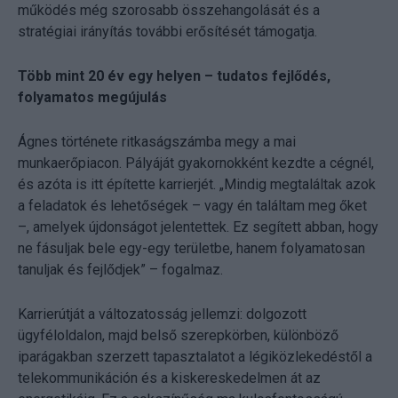
működés még szorosabb összehangolását és a
stratégiai irányítás további erősítését támogatja.
Több mint 20 év egy helyen – tudatos fejlődés,
folyamatos megújulás
Ágnes története ritkaságszámba megy a mai
munkaerőpiacon. Pályáját gyakornokként kezdte a cégnél,
és azóta is itt építette karrierjét. „Mindig megtaláltak azok
a feladatok és lehetőségek – vagy én találtam meg őket
–, amelyek újdonságot jelentettek. Ez segített abban, hogy
ne fásuljak bele egy-egy területbe, hanem folyamatosan
tanuljak és fejlődjek” – fogalmaz.
Karrierútját a változatosság jellemzi: dolgozott
ügyféloldalon, majd belső szerepkörben, különböző
iparágakban szerzett tapasztalatot a légiközlekedéstől a
telekommunikáción és a kiskereskedelmen át az