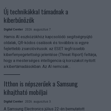
Új technikákkal támadnak a
kiberbűnözők
Digital Center
2026. augusztus 7.
Hamis AI eszközökhöz kapcsolódó segítségnyújtó
oldalak, QR-kódos csalások és továbbra is egyre
fejlettebb zsarolóvírusok: az ESET legfrissebb
kiberfenyegetettségi jelentése (Threat Riport) feltárja,
hogy a mesterséges intelligencia új korszakot nyitott
a kibertámadásokban. Az AI nemcsak...
Itthon is népszerűek a Samsung
kihajtható mobiljai
Digital Center
2026. augusztus 3.
A Samsung Electronics július 22-én bemutatott