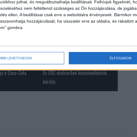
iókhoz juthat, és megváltoztathatja beállításait.
Felhívjuk figyelmét, 
ezeléséhez nem feltétlenül szükséges az Ön hozzájárulása, de jogában 
zelés ellen. A beállításai csak erre a weboldalra érvényesek. Bármikor m
isszavonhatja hozzájárulását, ha visszatér erre az oldalra, és rákattint a
lem" gombra.
ÁBBI LEHETŐSÉGEK
ELFOGADOM
tja a Coca-Cola
Az ESG elsősorban kommunikációs
kérdés