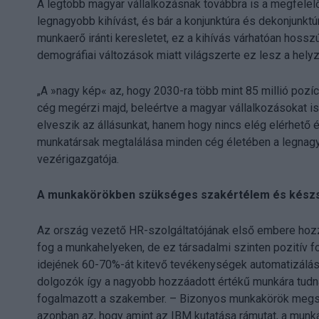
A legtöbb magyar vállalkozásnak továbbra is a megfelel
legnagyobb kihívást, és bár a konjunktúra és dekonjunktú
munkaerő iránti keresletet, ez a kihívás várhatóan hoss
demográfiai változások miatt világszerte ez lesz a helyz
„A »nagy kép« az, hogy 2030-ra több mint 85 millió pozíc
cég megérzi majd, beleértve a magyar vállalkozásokat is
elveszik az állásunkat, hanem hogy nincs elég elérhető 
munkatársak megtalálása minden cég életében a legnagy
vezérigazgatója.
A munkakörökben szükséges szakértélem és készség
Az ország vezető HR-szolgáltatójának első embere hozz
fog a munkahelyeken, de ez társadalmi szinten pozitív fo
idejének 60-70%-át kitevő tevékenységek automatizálásá
dolgozók így a nagyobb hozzáadott értékű munkára tudn
fogalmazott a szakember. – Bizonyos munkakörök megszű
azonban az, hogy amint az IBM kutatása rámutat, a mu