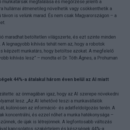
ő munkatársak megtalálása és megőrzése jelenti a
ra hullámai átmenetileg növelhetik vagy csökkenthetik a
zú távon is velünk marad. És nem csak Magyarországon – a
et.
ió maradhat betöltetlen világszerte, és ezt szinte minden
. A legnagyobb kihívás tehát nem az, hogy a robotok
és képzett munkatárs, hogy betöltse azokat. A megfelelő
obb kihívás lesz” – mondta el Dr. Tóth Ágnes, a Prohuman
ek 44%-a átalakul három éven belül az AI miatt
átette: az önmagában igaz, hogy az AI szerepe növekedni
lyamat lesz. „Az AI lehetővé teszi a munkavállalók
t, különösen az információ- és adatfeldolgozás terén. A
ak koncentrálni, és ezzel nőhet a munka hatékonysága –
nnek, de újak is létrejönnek. A legfontosabb változás
nkával kapcsolatos szakértelem és készségek 44%-a