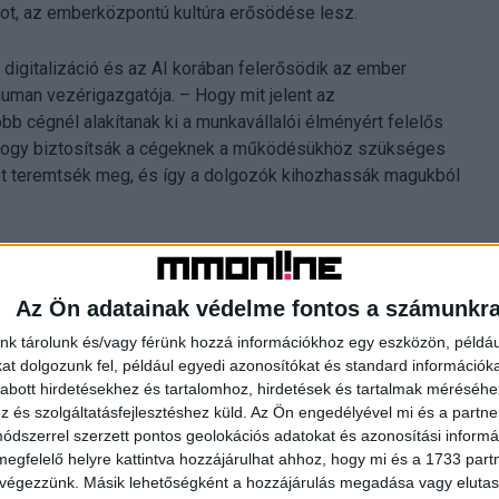
t, az emberközpontú kultúra erősödése lesz.
digitalizáció és az AI korában felerősödik az ember
uman vezérigazgatója. – Hogy mit jelent az
b cégnél alakítanak ki a munkavállalói élményért felelős
 hogy biztosítsák a cégeknek a működésükhöz szükséges
et teremtsék meg, és így a dolgozók kihozhassák magukból
izáció. Míg a hagyományos perszonalizáció a
 pozíció vagy szervezeti egység alapján –, a
Az Ön adatainak védelme fontos a számunkr
 adatgyűjtés és prediktív elemzések segítségével minden
kat nyújt. Például egyéni karrier- és képzési ajánlásokat
nk tárolunk és/vagy férünk hozzá információkhoz egy eszközön, példáu
alapján, vagy segít megtalálni mindenkinek a legjobb
t dolgozunk fel, például egyedi azonosítókat és standard információk
abott hirdetésekhez és tartalomhoz, hirdetések és tartalmak méréséhe
 családi kedvezményeket, addig mások egészségügyi vagy
és szolgáltatásfejlesztéshez küld.
Az Ön engedélyével mi és a partne
dszerrel szerzett pontos geolokációs adatokat és azonosítási informác
megfelelő helyre kattintva hozzájárulhat ahhoz, hogy mi és a 1733 partne
 végezzünk. Másik lehetőségként a hozzájárulás megadása vagy elutasí