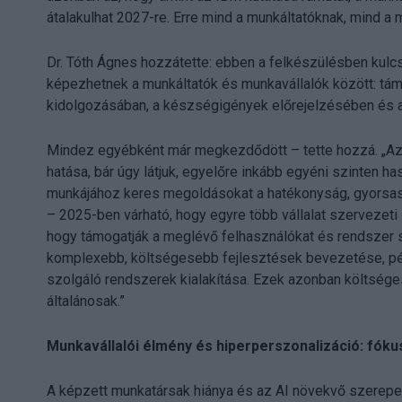
átalakulhat 2027-re. Erre mind a munkáltatóknak, mind a 
Dr. Tóth Ágnes hozzátette: ebben a felkészülésben kulcs
képezhetnek a munkáltatók és munkavállalók között: tá
kidolgozásában, a készségigények előrejelzésében és a
Mindez egyébként már megkezdődött – tette hozzá. „A
hatása, bár úgy látjuk, egyelőre inkább egyéni szinten h
munkájához keres megoldásokat a hatékonyság, gyorsas
– 2025-ben várható, hogy egyre több vállalat szervezeti 
hogy támogatják a meglévő felhasználókat és rendszer sz
komplexebb, költségesebb fejlesztések bevezetése, pél
szolgáló rendszerek kialakítása. Ezek azonban költsé
általánosak.”
Munkavállalói élmény és hiperperszonalizáció: fó
A képzett munkatársak hiánya és az AI növekvő szerepe 