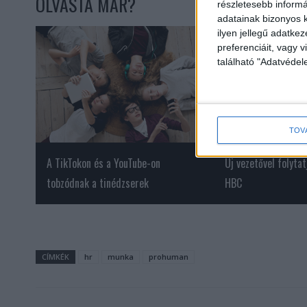
OLVASTA MÁR?
részletesebb informác
adatainak bizonyos k
ilyen jellegű adatke
preferenciáit, vagy v
található "Adatvéde
TOV
A TikTokon és a YouTube-on
Új vezetővel folyta
tobzódnak a tinédzserek
HBC
CÍMKÉK
hr
munka
prohuman