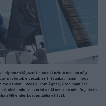
láshely lesz világszerte, és ezt szinte minden cég
ogy a robotok elveszik az állásunkat, hanem hogy
ltse azokat – véli Dr. Tóth Ágnes, Prohuman Zrt.
nak első embere szerint az AI szerepe nőni fog, de ez
thatja a HR emberközpontúbbá válását.