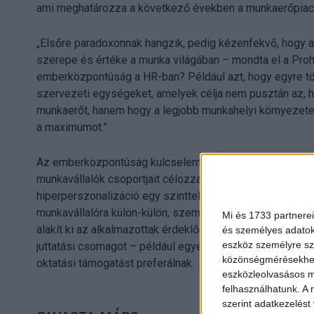
ami meghatározza a következő években a munkaerőpiaco
„Elsőre paradoxonnak hangzik, pedig kézenfekvő, hogy a 
szerepe és értéke a munka világában – mondta el a Proh
emberközpontúság a HR-ban? Például azt, hogy egyre töb
szervezeti egységeket, amelyek célja nem pusztán az,
munkaerőt, hanem hogy a legjobb munkahelyi környezet
a maximumot.”
Az emberközpontúság kulcseleme az ún. hiperperszonal
munkavállalók csoportjait célozza meg – például életkor,
hiperperszonalizáció egy szinttel tovább lép, és az AI,
munkavállalóra külön-külön, személyre szabott megoldáso
Mi és 1733 partnerei
alakít ki az alkalmazottak érdeklődése és teljesítménye 
és személyes adatoka
eszköz személyre sz
juttatási csomagot – például egyes dolgozók inkább a
közönségmérésekhez 
oktatási támogatást preferálnak.
eszközleolvasásos mó
felhasználhatunk. A 
szerint adatkezelést