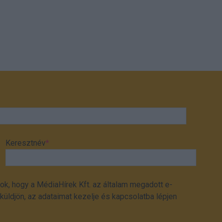
Keresztnév
*
ok, hogy a MédiaHírek Kft. az általam megadott e-
üldjön, az adataimat kezelje és kapcsolatba lépjen