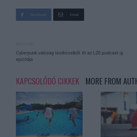
Facebook
Email
Előző cikk
Cyberpunk valóság testközelből: itt az L20 podcast új
epizódja
KAPCSOLÓDÓ CIKKEK
MORE FROM AUT