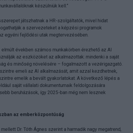
munkavállalóknak készülniük kell.”
szerepet játszhatnak a HR-szolgáltatók, mivel hidat
mogathatják a szervezeteket a képzési programok
z egyéni fejlődési utak megtervezésében.
z elmúlt években számos munkakörben érezhető az AI
asználják az eszközöket az alkalmazottak: mindenki a saját
ág és minőség növelésére – fogalmazott a vezérigazgató.
szintre emeli az AI alkalmazását, amit azzal kezdhetnek,
intre emelik a bevált gyakorlatokat. A következő lépés a
dául saját vállalati dokumentumaik feldolgozására
gesebb beruházások, így 2025-ban még nem lesznek
kuszban az emberközpontúság
mellett Dr. Tóth Ágnes szerint a harmadik nagy megatrend,