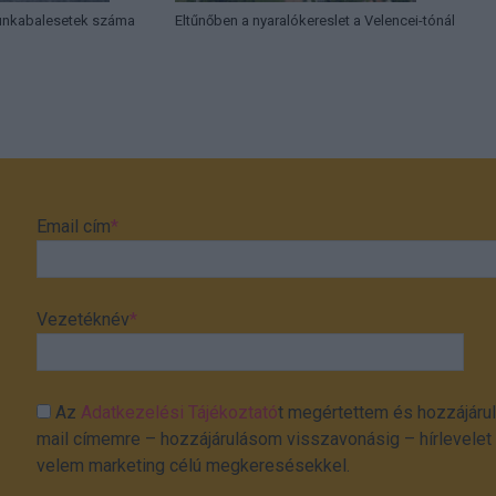
munkabalesetek száma
Eltűnőben a nyaralókereslet a Velencei-tónál
Email cím
*
Vezetéknév
*
Az
Adatkezelési Tájékoztató
t megértettem és hozzájárul
mail címemre – hozzájárulásom visszavonásig – hírlevelet k
velem marketing célú megkeresésekkel.