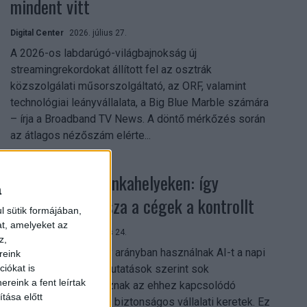
mindent vitt
Digital Center
2026. július 27.
A 2026-os labdarúgó-világbajnokság új
streamingrekordokat állított fel az osztrák
közszolgálati műsorszolgáltató, az ORF, valamint
technológiai leányvállalata, a Big Blue Marble számára
– írja a Broadband TV News. A döntő mérkőzés során
az átlagos nézőszám elérte...
Shadow AI a munkahelyeken: így
a
szerezhetik vissza a cégek a kontrollt
l sütik formájában,
at, amelyeket az
Digital Center
2026. július 24.
z,
A munkavállalók nagy arányban használnak AI-t a napi
reink
munkában, ám friss kutatások szerint sok
iókat is
reink a fent leírtak
szervezetnél hiányoznak az ehhez kapcsolódó
tása előtt
világos irányelvek és biztonságos vállalati keretek. Ez