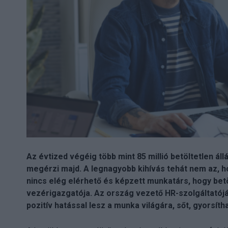
Az évtized végéig több mint 85 millió betöltetlen ál
megérzi majd. A legnagyobb kihívás tehát nem az, h
nincs elég elérhető és képzett munkatárs, hogy betö
vezérigazgatója. Az ország vezető HR-szolgáltatójá
pozitív hatással lesz a munka világára, sőt, gyorsí