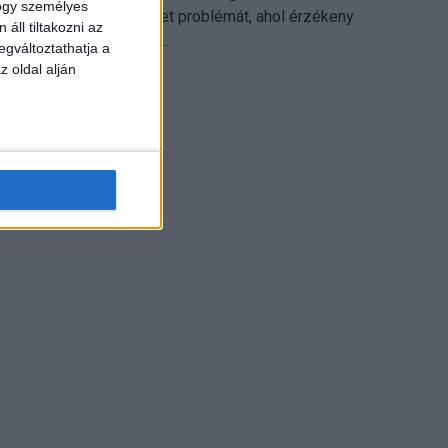
hogy személyes
különösen ott jelenthet problémát, ahol érzékeny
áll tiltakozni az
üzleti információkkal...
egváltoztathatja a
z oldal alján