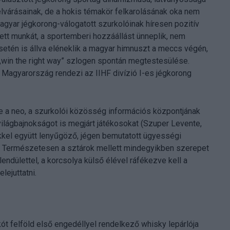
lvárásainak, de a hokis témakör felkarolásának oka nem
gyar jégkorong-válogatott szurkolóinak híresen pozitív
tett munkát, a sportemberi hozzáállást ünneplik, nem
etén is állva eléneklik a magyar himnuszt a meccs végén,
 „win the right way” szlogen spontán megtestesülése.
Magyarország rendezi az IIHF divízió I-es jégkorong
tte a neo, a szurkolói közösség információs központjának
lágbajnokságot is megjárt játékosokat (Szuper Levente,
kkel együtt lenyűgöző, jégen bemutatott ügyességi
. Természetesen a sztárok mellett mindegyikben szerepet
endülettel, a korcsolya külső élével ráfékezve kell a
lejuttatni.
ót felföld első engedéllyel rendelkező whisky lepárlója