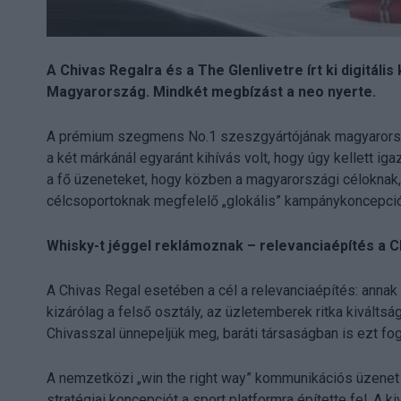
A Chivas Regalra és a The Glenlivetre írt ki digitál
Magyarország. Mindkét megbízást a neo nyerte.
A prémium szegmens No.1 szeszgyártójának magyarorsz
a két márkánál egyaránt kihívás volt, hogy úgy kellett 
a fő üzeneteket, hogy közben a magyarországi céloknak, a
célcsoportoknak megfelelő „glokális” kampánykoncepci
Whisky-t jéggel reklámoznak – relevanciaépítés a C
A Chivas Regal esetében a cél a relevanciaépítés: anna
kizárólag a felső osztály, az üzletemberek ritka kiválts
Chivasszal ünnepeljük meg, baráti társaságban is ezt fo
A nemzetközi „win the right way” kommunikációs üzenet 
stratégiai koncepciót a sport platformra építette fel. A