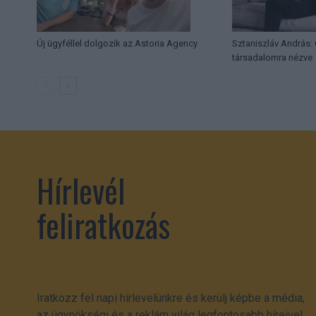
Új ügyféllel dolgozik az Astoria Agency
Sztaniszláv András: 
társadalomra nézve
Hírlevél
feliratkozás
Iratkozz fel napi hírlevelünkre és kerülj képbe a média,
az ügynökségi és a reklám világ legfontosabb híreivel.