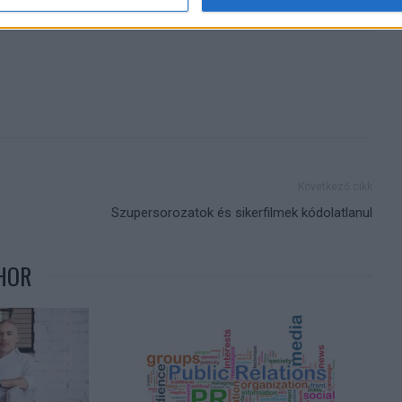
Következő cikk
Szupersorozatok és sikerfilmek kódolatlanul
HOR