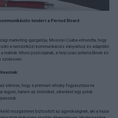
is kommunikációs tendert a Pernod Ricard
ági marketing igazgatója, Mosonyi Csaba elmondta, hogy
igazodni a nemzetközi kommunikációs irányokhoz és adaptálni
 márkák itthoni pozíciójának, a helyi piaci jellemzőknek és
ó szülessen.
hivasnak:
k az elérése, hogy a prémium whisky fogyasztása ne
ága legyen, hanem az örömöket, sikereket egy pohár
gyasszuk.
kellő mozgásteret biztosított az ügynökségnek, aki a hazai
 kiválasztott jégkorong sportág dinamizmusa, látványossága