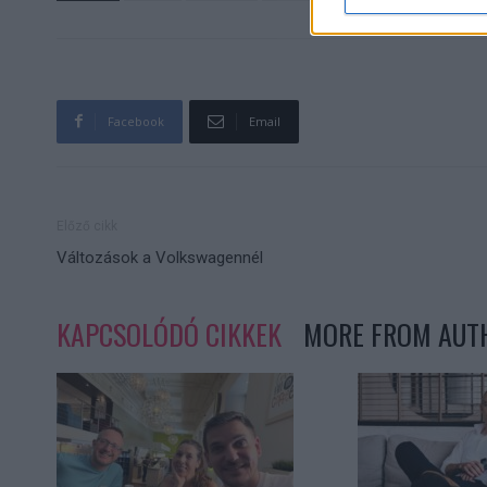
Facebook
Email
Előző cikk
Változások a Volkswagennél
KAPCSOLÓDÓ CIKKEK
MORE FROM AUT