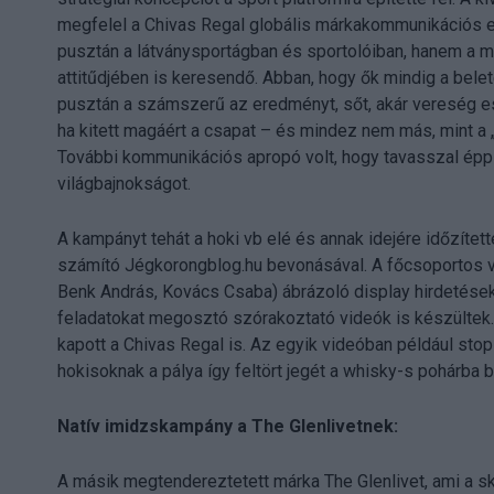
megfelel a Chivas Regal globális márkakommunikációs e
pusztán a látványsportágban és sportolóiban, hanem a ma
attitűdjében is keresendő. Abban, hogy ők mindig a bele
pusztán a számszerű az eredményt, sőt, akár vereség es
ha kitett magáért a csapat – és mindez nem más, mint a
További kommunikációs apropó volt, hogy tavasszal épp 
világbajnokságot.
A kampányt tehát a hoki vb elé és annak idejére időzíte
számító Jégkorongblog.hu bevonásával. A főcsoportos vi
Benk András, Kovács Csaba) ábrázoló display hirdetése
feladatokat megosztó szórakoztató videók is készültek
kapott a Chivas Regal is. Az egyik videóban például stopl
hokisoknak a pálya így feltört jegét a whisky-s pohárba be
Natív imidzskampány a The Glenlivetnek:
A másik megtendereztetett márka The Glenlivet, ami a sk