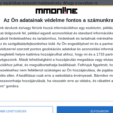
gy lepárlóban készülő malátawhisky. Ahogy a nevében is
rvezett imidzskampány az angol nyelvterületen futó „The
ági fogyasztók számára is könnyen dekódolható formába.
Az Ön adatainak védelme fontos a számunkr
édiahasználat révén építi a prémium márkát – bár a
ént a magyar piacra szóló kampányok között, megtartja az
nk tárolunk és/vagy férünk hozzá információkhoz egy eszközön, példáu
gy imidzskampányban natív – azaz a megjelenítő média
t dolgozunk fel, például egyedi azonosítókat és standard információk
abott hirdetésekhez és tartalomhoz, hirdetések és tartalmak méréséhe
anak, még ha nem is teljesen a tartalommarketingben
és szolgáltatásfejlesztéshez küld.
Az Ön engedélyével mi és a partne
dszerrel szerzett pontos geolokációs adatokat és azonosítási informác
megfelelő helyre kattintva hozzájárulhat ahhoz, hogy mi és a 1733 partne
vezető terméket kizárólag olyan oldalakon hirdessük, akik
 végezzünk. Másik lehetőségként a hozzájárulás megadása vagy elutasí
irdetésben az azt kihelyező médium (nevével, pozíciójával
iókhoz juthat, és megváltoztathatja beállításait.
Felhívjuk figyelmét, 
 kategóriájában legjobb médium imidzse is segíti, hogy
ezeléséhez nem feltétlenül szükséges az Ön hozzájárulása, de jogában 
zelés ellen. A beállításai csak erre a weboldalra érvényesek. Bármikor m
 Ilyen oldal volt többek között a Portfolió („THE source of
isszavonhatja hozzájárulását, ha visszatér erre az oldalra, és rákattint a
 vagy például a Player.hu („THE men’s magazine”).
lem" gombra.
ék olyan „whitelist oldalakon”, melyek saját ágazatukban
ÁBBI LEHETŐSÉGEK
ELFOGADOM