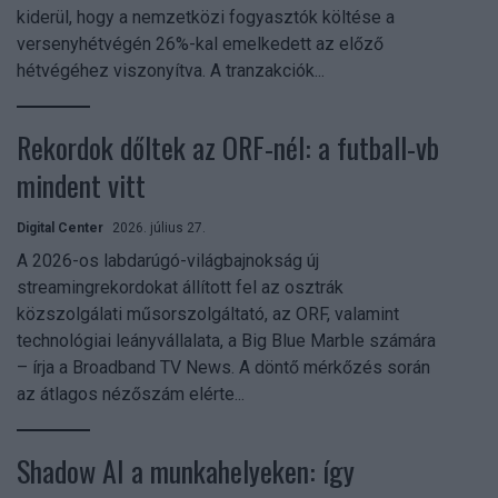
kiderül, hogy a nemzetközi fogyasztók költése a
versenyhétvégén 26%-kal emelkedett az előző
hétvégéhez viszonyítva. A tranzakciók...
Rekordok dőltek az ORF-nél: a futball-vb
mindent vitt
Digital Center
2026. július 27.
A 2026-os labdarúgó-világbajnokság új
streamingrekordokat állított fel az osztrák
közszolgálati műsorszolgáltató, az ORF, valamint
technológiai leányvállalata, a Big Blue Marble számára
– írja a Broadband TV News. A döntő mérkőzés során
az átlagos nézőszám elérte...
Shadow AI a munkahelyeken: így