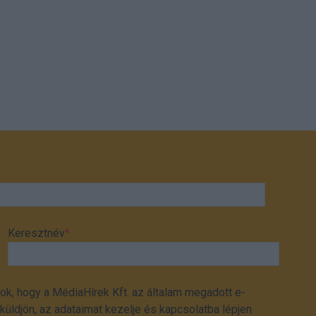
Keresztnév
*
ok, hogy a MédiaHírek Kft. az általam megadott e-
üldjön, az adataimat kezelje és kapcsolatba lépjen