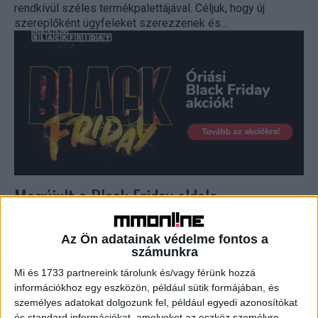
rendkívül széles termékpalettájával. Céljuk, hogy új
szereplőként ügyfeleket szerezzenek és...
Megújult a Black Friday oldala
Web
2020. november 25.
Új köntöst kapott a HelloBlackFriday.hu, ami 2017 óta segít
Az Ön adatainak védelme fontos a
számunkra
a látogatóknak eligazodni a Black Friday leárazások
tengerében. A portál teljes ráncfelvarráson esett át, így...
Mi és 1733 partnereink tárolunk és/vagy férünk hozzá
információkhoz egy eszközön, például sütik formájában, és
személyes adatokat dolgozunk fel, például egyedi azonosítókat
és standard információkat, amelyeket az eszköz személyre