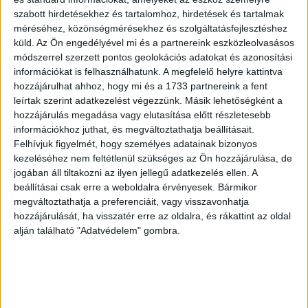
szabott hirdetésekhez és tartalomhoz, hirdetések és tartalmak
méréséhez, közönségmérésekhez és szolgáltatásfejlesztéshez
küld.
Az Ön engedélyével mi és a partnereink eszközleolvasásos
módszerrel szerzett pontos geolokációs adatokat és azonosítási
információkat is felhasználhatunk. A megfelelő helyre kattintva
hozzájárulhat ahhoz, hogy mi és a 1733 partnereink a fent
leírtak szerint adatkezelést végezzünk. Másik lehetőségként a
Tények a digitális médiáról
hozzájárulás megadása vagy elutasítása előtt részletesebb
információkhoz juthat, és megváltoztathatja beállításait.
Web
2020. június 23.
Felhívjuk figyelmét, hogy személyes adatainak bizonyos
Megjelent a Digitális Média Tények Könyve 2020.
kezeléséhez nem feltétlenül szükséges az Ön hozzájárulása, de
Ahogyan az első évfolyamnál a 2008-as gazdasági
jogában áll tiltakozni az ilyen jellegű adatkezelés ellen. A
válság, úgy most a koronavírus sem akadályozta meg a
beállításai csak erre a weboldalra érvényesek. Bármikor
neo...
megváltoztathatja a preferenciáit, vagy visszavonhatja
hozzájárulását, ha visszatér erre az oldalra, és rákattint az oldal
alján található "Adatvédelem" gombra.