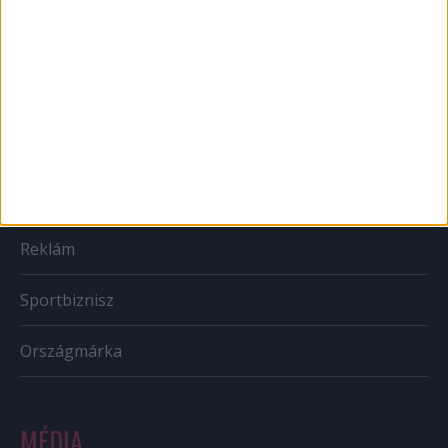
Brand
BTL
CSR
PR
Reklám
Sportbiznisz
Országmárka
MÉDIA