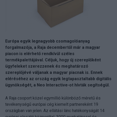
Európa egyik legnagyobb csomagolóanyag
forgalmazója, a Raja decembertől már a magyar
piacon is elérhető rendkívül széles
termékpalettájával. Céljuk, hogy új szereplőként
ügyfeleket szerezzenek és meghatározó
szereplőjévé váljanak a magyar piacnak is. Ennek
eléréséhez az ország egyik legtapasztaltabb digitális
ügynökségét, a Neo Interactive-ot hívták segítségül.
A Raja csoport közel egymillió különböző méretű és
tevékenységű európai cég kiemelt partnereként 19
országban van jelen. Az ellátási lánc hatékonyságát 14
európai elosztó központtal, 3000 munkatárssal és