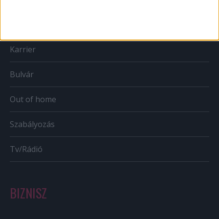
Mobil
Karrier
Bulvár
Out of home
Szabályozás
Tv/Rádió
BIZNISZ