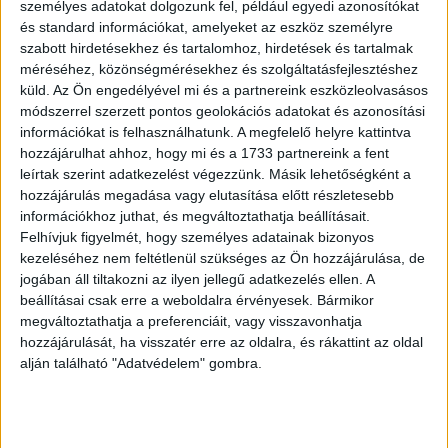
személyes adatokat dolgozunk fel, például egyedi azonosítókat
fog további elemekkel, így például display hirdetésekkel
és standard információkat, amelyeket az eszköz személyre
is találkozhat majd a célcsoport.” – árulta el Pavláth Zita, a
szabott hirdetésekhez és tartalomhoz, hirdetések és tartalmak
Neo Interactive operatív vezetője.
méréséhez, közönségmérésekhez és szolgáltatásfejlesztéshez
küld.
Az Ön engedélyével mi és a partnereink eszközleolvasásos
A hosszútávú együttműködésről a későbbiekben a neo
módszerrel szerzett pontos geolokációs adatokat és azonosítási
weboldalán is lehet majd bővebben olvasni, így érdemes
információkat is felhasználhatunk. A megfelelő helyre kattintva
hozzájárulhat ahhoz, hogy mi és a 1733 partnereink a fent
lesz rendszeresen látogatni azt.
leírtak szerint adatkezelést végezzünk. Másik lehetőségként a
hozzájárulás megadása vagy elutasítása előtt részletesebb
információkhoz juthat, és megváltoztathatja beállításait.
OLVASTA MÁR?
Felhívjuk figyelmét, hogy személyes adatainak bizonyos
kezeléséhez nem feltétlenül szükséges az Ön hozzájárulása, de
jogában áll tiltakozni az ilyen jellegű adatkezelés ellen. A
beállításai csak erre a weboldalra érvényesek. Bármikor
megváltoztathatja a preferenciáit, vagy visszavonhatja
hozzájárulását, ha visszatér erre az oldalra, és rákattint az oldal
alján található "Adatvédelem" gombra.