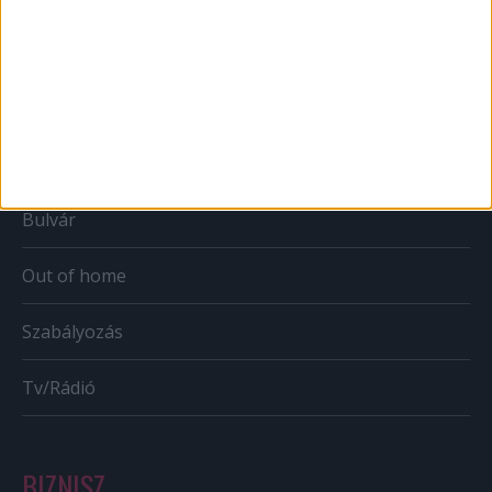
Web
Mobil
Karrier
Bulvár
Out of home
Szabályozás
Tv/Rádió
BIZNISZ