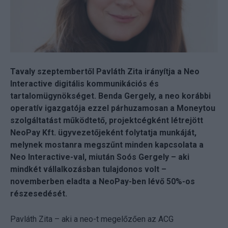
Tavaly szeptembertől Pavláth Zita irányítja a Neo
Interactive digitális kommunikációs és
tartalomügynökséget. Benda Gergely, a neo korábbi
operatív igazgatója ezzel párhuzamosan a Moneytou
szolgáltatást működtető, projektcégként létrejött
NeoPay Kft. ügyvezetőjeként folytatja munkáját,
melynek mostanra megszűnt minden kapcsolata a
Neo Interactive-val, miután Soós Gergely – aki
mindkét vállalkozásban tulajdonos volt –
novemberben eladta a NeoPay-ben lévő 50%-os
részesedését.
Pavláth Zita – aki a neo-t megelőzően az ACG