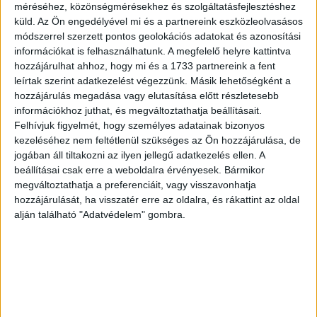
méréséhez, közönségmérésekhez és szolgáltatásfejlesztéshez
felépítését, az egységes felelősségi köröket és
küld.
Az Ön engedélyével mi és a partnereink eszközleolvasásos
munkafolyamatokat
módszerrel szerzett pontos geolokációs adatokat és azonosítási
információkat is felhasználhatunk. A megfelelő helyre kattintva
Soós Gergely, a Neo Interactive tulajdonosa így
hozzájárulhat ahhoz, hogy mi és a 1733 partnereink a fent
összegezte a változásokat: „2020. februárjában tölti be a
leírtak szerint adatkezelést végezzünk. Másik lehetőségként a
hozzájárulás megadása vagy elutasítása előtt részletesebb
neo a 18. életévét, kvázi nagykorúvá válik. Ilyen sok évvel
információkhoz juthat, és megváltoztathatja beállításait.
a háta mögött egy ügynökségre szerintem alapvetően két
Felhívjuk figyelmét, hogy személyes adatainak bizonyos
út várhat: bepunnyad vagy lépést vált. Mi utóbbi mellett
kezeléséhez nem feltétlenül szükséges az Ön hozzájárulása, de
döntöttünk tulajdonostársammal, Nagy Katival, és ennek
jogában áll tiltakozni az ilyen jellegű adatkezelés ellen. A
köszönhető Zita érkezése és az én kiszállásom is a
beállításai csak erre a weboldalra érvényesek. Bármikor
NeoPayből. Sok sikert kívánok Benda Gergőnek a
megváltoztathatja a preferenciáit, vagy visszavonhatja
Moneytou-val, remélem, fényes jövő elé néznek immár
hozzájárulását, ha visszatér erre az oldalra, és rákattint az oldal
alján található "Adatvédelem" gombra.
kockázati tőkebefektetővel is megerősödve, én azonban
úgy döntöttem, hogy az üzleti életben a figyelmemet és
energiámat a Neo Interactive-ra és – amiben csak igényli
– az irányítópultnál ülő Pavláth Zita támogatására
fordítom. Közel két éve már nem én vagyok a neo-ban az
ügyvezető, és optimizmusra ad okot, hogy ez idő alatt