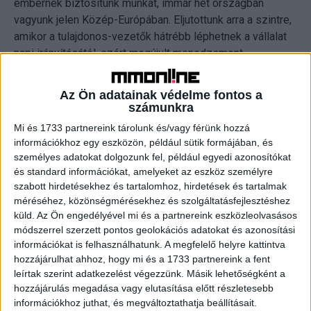
embernek biztosítunk munkát, immár hét országban
vagyunk jelen Közép-Európában. Eljutottunk arra a szintre,
amikor a tulajdonos-vezetők hátrébb léphetnek a vállalat
napi irányításától, ezért megújult menedzsment
struktúrában dolgozunk tovább, a régi értékek
megőrzésével. Biztos vagyok benne, hogy Tóth Ágnes
Az Ön adatainak védelme fontos a
személyében a legjobb szakembert találtuk meg a
számunkra
feladatra: ő is egy sikertörténet részese és alakítója volt
Mi és 1733 partnereink tárolunk és/vagy férünk hozzá
az elmúlt 15 évben, az ország legnagyobb
információkhoz egy eszközön, például sütik formájában, és
magánegyetemének élén – többek között az oktatás és a
személyes adatokat dolgozunk fel, például egyedi azonosítókat
munkaerőpiac kapcsolatában is – olyan tapasztalatokra
és standard információkat, amelyeket az eszköz személyre
tett szert, amivel további lendületet adhat a Prohuman
szabott hirdetésekhez és tartalomhoz, hirdetések és tartalmak
méréséhez, közönségmérésekhez és szolgáltatásfejlesztéshez
fejlődésének.”
küld.
Az Ön engedélyével mi és a partnereink eszközleolvasásos
módszerrel szerzett pontos geolokációs adatokat és azonosítási
Dr. Tóth Ágnes, a Prohuman Zrt. új vezérigazgatója
információkat is felhasználhatunk. A megfelelő helyre kattintva
elmondta: „A Prohuman piacvezető pozíciót tölt be
hozzájárulhat ahhoz, hogy mi és a 1733 partnereink a fent
Magyarországon, a legkiválóbb szakemberek dolgoznak a
leírtak szerint adatkezelést végezzünk. Másik lehetőségként a
cégnél, és mára a régióban is megkerülhetetlen
hozzájárulás megadása vagy elutasítása előtt részletesebb
információkhoz juthat, és megváltoztathatja beállításait.
szolgáltatóvá vált. Vezetőként fontos számomra, hogy