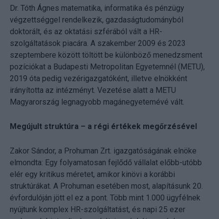
Dr. Tóth Ágnes matematika, informatika és pénzügy
végzettséggel rendelkezik, gazdaságtudományból
doktorált, és az oktatási szférából vált a HR-
szolgáltatások piacára. A szakember 2009 és 2023
szeptembere között töltött be különböző menedzsment
pozíciókat a Budapesti Metropolitan Egyetemnél (METU),
2019 óta pedig vezérigazgatóként, illetve elnökként
irányította az intézményt. Vezetése alatt a METU
Magyarország legnagyobb magánegyetemévé vált.
Megújult struktúra – a régi értékek megőrzésével
Zakor Sándor, a Prohuman Zrt. igazgatóságának elnöke
elmondta: Egy folyamatosan fejlődő vállalat előbb-utóbb
elér egy kritikus méretet, amikor kinövi a korábbi
struktúrákat. A Prohuman esetében most, alapításunk 20.
évfordulóján jött el ez a pont. Több mint 1.000 ügyfélnek
nyújtunk komplex HR-szolgáltatást, és napi 25 ezer