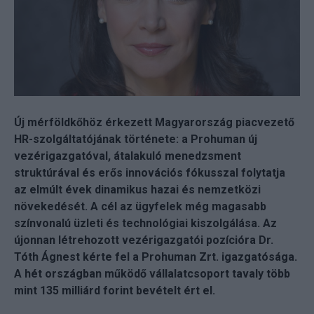
Új mérföldkőhöz érkezett Magyarország piacvezető
HR-szolgáltatójának története: a Prohuman új
vezérigazgatóval, átalakuló menedzsment
struktúrával és erős innovációs fókusszal folytatja
az elmúlt évek dinamikus hazai és nemzetközi
növekedését. A cél az ügyfelek még magasabb
színvonalú üzleti és technológiai kiszolgálása. Az
újonnan létrehozott vezérigazgatói pozícióra Dr.
Tóth Ágnest kérte fel a Prohuman Zrt. igazgatósága.
A hét országban működő vállalatcsoport tavaly több
mint 135 milliárd forint bevételt ért el.