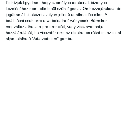
Felhívjuk figyelmét, hogy személyes adatainak bizonyos
folyamatosan fejlődjünk, ne elégedjünk meg azzal, amit
kezeléséhez nem feltétlenül szükséges az Ön hozzájárulása, de
elértünk. A Prohumanban óriási fejlődési potenciál rejlik
jogában áll tiltakozni az ilyen jellegű adatkezelés ellen. A
még, ezért szívesen csatlakozom a tulajdonosok
beállításai csak erre a weboldalra érvényesek. Bármikor
víziójának megvalósításához, a növekedési potenciál
megváltoztathatja a preferenciáit, vagy visszavonhatja
kiaknázásához.”
hozzájárulását, ha visszatér erre az oldalra, és rákattint az oldal
alján található "Adatvédelem" gombra.
Fókuszban az innováció és a kompetenciafejlesztés
Az új vezérigazgató különösen fontosnak tartja az
innovatív szemléletet, kiemelten foglalkozik a
mesterséges intelligencia fejlődésével, az oktatásra és a
gazdaságra gyakorolt hatásával. Úgy véli, az új technológia
olyan új eszközöket ad a szakemberek kezébe,
amelyeket érdemes használni a HR szférában is. „A
mesterséges intelligencia alapjaiban írja át a jövő
munkaerőpiacát: a munkával kapcsolatos szakértelem és
készségek akár 50%-át is átalakíthatja 5 éven belül. A
Prohumannál az lesz a célunk, hogy olyan innovatív